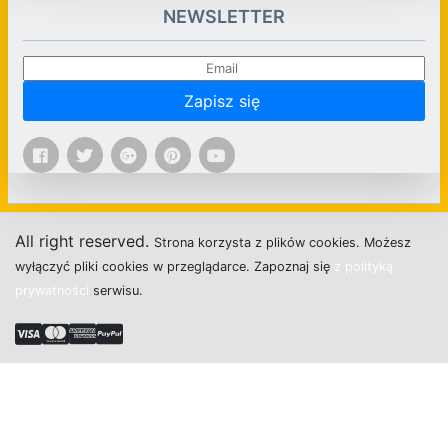
NEWSLETTER
Zapisz się
All right reserved.
Strona
k
o
r
z
y
s
t
a z plików cookies.
M
o
ż
e
s
z
w
y
ł
ą
c
z
y
ć
p
l
i
k
i
c
o
o
k
i
e
s w przeglądarce.
Z
a
p
o
z
n
a
j
s
i
ę
z polityką
prywatności
s
e
r
w
i
s
u.