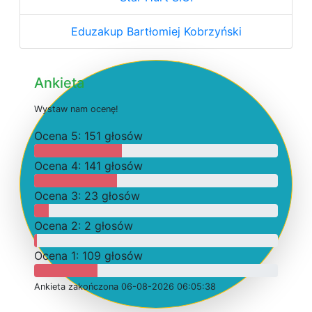
Eduzakup Bartłomiej Kobrzyński
Ankieta
W
y
s
t
a
w
n
a
m
o
c
e
n
ę
!
O
c
e
n
a 5: 151 głosów
O
c
e
n
a 4: 141 głosów
O
c
e
n
a 3: 23 głosów
O
c
e
n
a 2: 2 głosów
O
c
e
n
a 1: 109 głosów
Ankieta
z
a
k
o
ń
c
z
o
n
a 06-08-2026 06:05:38