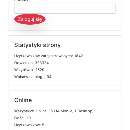
Zaloguj się
Statystyki strony
U
ż
y
t
k
o
w
n
i
k
ó
w
z
a
r
e
j
e
s
t
r
o
w
a
n
y
c
h: 1842
O
d
w
i
e
d
z
i
n: 323324
W
i
z
y
t
ó
w
e
k: 1529
W
p
i
s
ó
w
n
a
b
l
o
g
u: 94
Online
W
s
z
y
s
t
k
i
c
h
O
n
l
i
n
e: 15 (14
M
o
b
i
l
e, 1
D
e
s
k
t
o
p)
G
o
ś
c
i: 10
U
ż
y
t
k
o
w
n
i
k
ó
w: 5