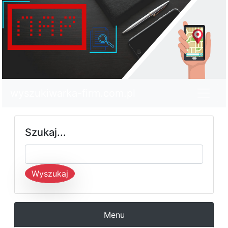
wyszukiwarka-firm.com.pl
Szukaj...
Wyszukaj
Menu