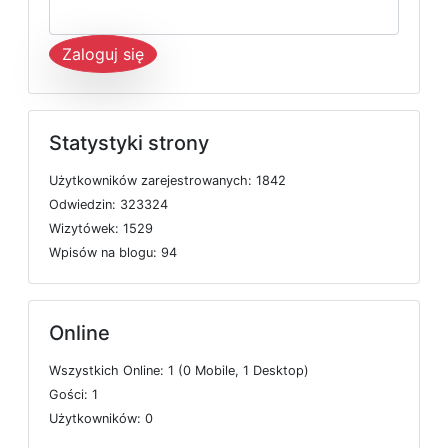
Zaloguj się
Statystyki strony
U
ż
y
t
k
o
w
n
i
k
ó
w
z
a
r
e
j
e
s
t
r
o
w
a
n
y
c
h: 1842
O
d
w
i
e
d
z
i
n: 323324
W
i
z
y
t
ó
w
e
k: 1529
W
p
i
s
ó
w
n
a
b
l
o
g
u: 94
Online
W
s
z
y
s
t
k
i
c
h
O
n
l
i
n
e: 1 (0
M
o
b
i
l
e, 1
D
e
s
k
t
o
p)
G
o
ś
c
i: 1
U
ż
y
t
k
o
w
n
i
k
ó
w: 0