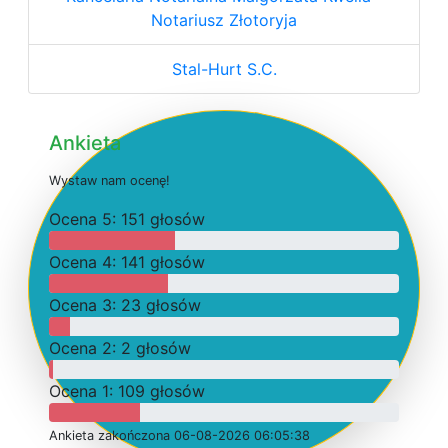
Notariusz Złotoryja
Stal-Hurt S.C.
Ankieta
W
y
s
t
a
w
n
a
m
o
c
e
n
ę
!
O
c
e
n
a 5: 151 głosów
O
c
e
n
a 4: 141 głosów
O
c
e
n
a 3: 23 głosów
O
c
e
n
a 2: 2 głosów
O
c
e
n
a 1: 109 głosów
Ankieta
z
a
k
o
ń
c
z
o
n
a 06-08-2026 06:05:38