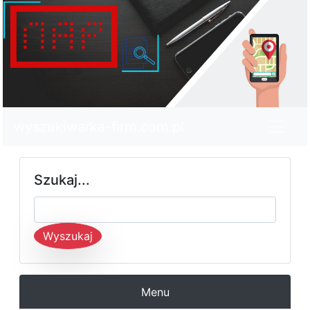
wyszukiwarka-firm.com.pl
Szukaj...
Wyszukaj
Menu