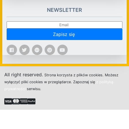
NEWSLETTER
Zapisz się
All right reserved.
Strona
k
o
r
z
y
s
t
a z plików cookies.
M
o
ż
e
s
z
w
y
ł
ą
c
z
y
ć
p
l
i
k
i
c
o
o
k
i
e
s w przeglądarce.
Z
a
p
o
z
n
a
j
s
i
ę
z polityką
prywatności
s
e
r
w
i
s
u.