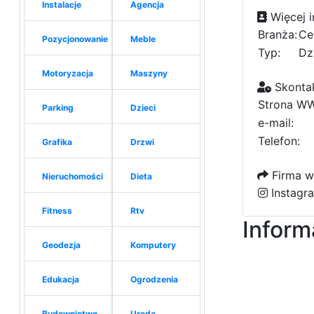
Instalacje
Agencja
Więcej i
Branża:
Ce
Pozycjonowanie
Meble
Typ:
Dz
Motoryzacja
Maszyny
Skontak
Strona W
Parking
Dzieci
e-mail:
Telefon:
Grafika
Drzwi
Firma w
Nieruchomości
Dieta
Instagr
Fitness
Rtv
Inform
Geodezja
Komputery
Edukacja
Ogrodzenia
Budownictwo
Uroda