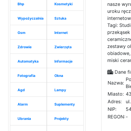
nasze wyr
Bhp
Kosmetyki
uroku ręcz
interneto
Wypożyczalnia
Sztuka
Tagi: Stud
przekąsek 
Gsm
Internet
ceramiczne
zestawy o
Zdrowie
Zwierzęta
obiadowe,
miski cer
Automatyka
Informacje
Dane fi
Fotografia
Okna
Po
Nazwa:
Bi
Agd
Lampy
Miasto:
43
Adres:
ul
Alarm
Suplementy
NIP:
5
REGON:
-
Ubrania
Projekty