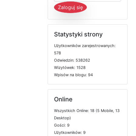
Zaloguj się
Statystyki strony
U
ż
y
t
k
o
w
n
i
k
ó
w
z
a
r
e
j
e
s
t
r
o
w
a
n
y
c
h:
578
O
d
w
i
e
d
z
i
n: 538262
W
i
z
y
t
ó
w
e
k: 1528
W
p
i
s
ó
w
n
a
b
l
o
g
u: 94
Online
W
s
z
y
s
t
k
i
c
h
O
n
l
i
n
e: 18 (5
M
o
b
i
l
e, 13
D
e
s
k
t
o
p)
G
o
ś
c
i: 9
U
ż
y
t
k
o
w
n
i
k
ó
w: 9