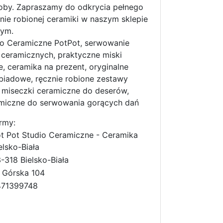
oby. Zapraszamy do odkrycia pełnego
nie robionej ceramiki w naszym sklepie
wym.
io Ceramiczne PotPot, serwowanie
ceramicznych, praktyczne miski
, ceramika na prezent, oryginalne
biadowe, ręcznie robione zestawy
 miseczki ceramiczne do deserów,
amiczne do serwowania gorących dań
rmy:
t Pot Studio Ceramiczne - Ceramika
elsko-Biała
-318 Bielsko-Biała
. Górska 104
471399748