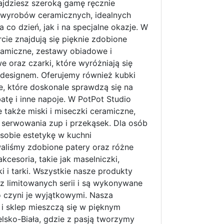
ajdziesz szeroką gamę ręcznie
 wyrobów ceramicznych, idealnych
 co dzień, jak i na specjalne okazje. W
rcie znajdują się pięknie zdobione
ramiczne, zestawy obiadowe i
e oraz czarki, które wyróżniają się
 designem. Oferujemy również kubki
, które doskonale sprawdzą się na
atę i inne napoje. W PotPot Studio
e także miski i miseczki ceramiczne,
 serwowania zup i przekąsek. Dla osób
sobie estetykę w kuchni
aliśmy zdobione patery oraz różne
kcesoria, takie jak maselniczki,
ki i tarki. Wszystkie nasze produkty
 limitowanych serii i są wykonywane
o czyni je wyjątkowymi. Nasza
i sklep mieszczą się w pięknym
elsko-Biała, gdzie z pasją tworzymy