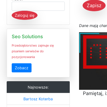
Zapisz
Zaloguj się
D
a
n
e
m
a
j
ą
c
h
a
Seo Solutions
Przedsiębiorstwo zajmuje się
pisaniem serwisów do
pozycjonowania
Zobacz
Najnowsze:
Pamiętaj, 
Bartosz Koterba