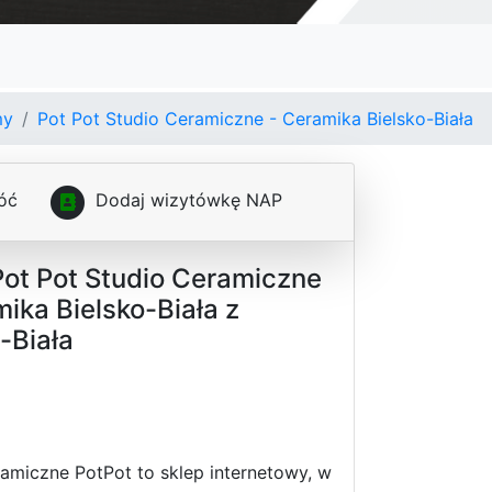
my
Pot Pot Studio Ceramiczne - Ceramika Bielsko-Biała
óć
D
o
d
a
j
w
i
z
y
t
ó
w
k
ę
N
A
P
Pot Pot Studio Ceramiczne
ika Bielsko-Biała z
-Biała
amiczne PotPot to sklep internetowy, w