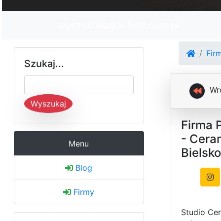
wyszukiwarka-firm.com.pl
Fir
Szukaj...
Wr
Wyszukaj
Firma 
- Ceram
Menu
Bielsko
Blog
Firmy
Studio Cer