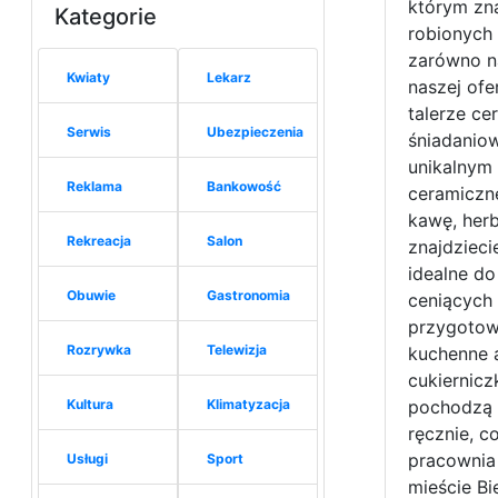
którym zn
Kategorie
robionych
zarówno na
Kwiaty
Lekarz
naszej ofe
talerze ce
Serwis
Ubezpieczenia
śniadaniow
unikalnym
Reklama
Bankowość
ceramiczne
kawę, herb
Rekreacja
Salon
znajdzieci
idealne do
Obuwie
Gastronomia
ceniących 
przygotow
Rozrywka
Telewizja
kuchenne a
cukiernicz
Kultura
Klimatyzacja
pochodzą z
ręcznie, c
pracownia 
Usługi
Sport
mieście Bi