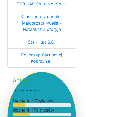
EKO-KAR Sp. z o.o. Sp. k.
Kancelaria Notarialna
Małgorzata Kwella -
Notariusz Złotoryja
Stal-Hurt S.C.
Eduzakup Bartłomiej
Kobrzyński
Ankieta
J
a
k
n
a
s
o
c
e
n
i
s
z
?
O
c
e
n
a 5: 121 głosów
O
c
e
n
a 4: 176 głosów