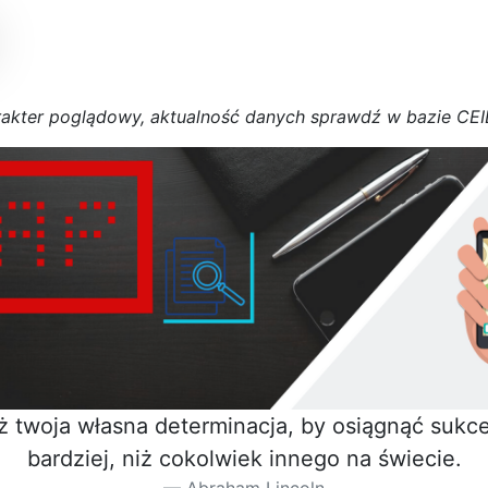
r
a
k
t
e
r poglądowy,
a
k
t
u
a
l
n
o
ś
ć
d
a
n
y
c
h
s
p
r
a
w
d
ź w bazie CE
iż twoja własna determinacja, by osiągnąć sukces
bardziej, niż cokolwiek innego na świecie.
Abraham Lincoln