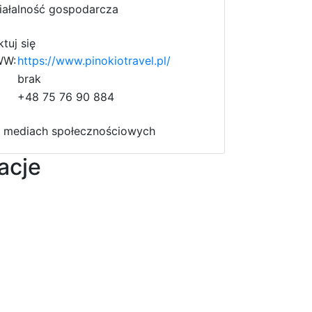
iałalność gospodarcza
tuj się
WW:
https://www.pinokiotravel.pl/
b
r
a
9
k
+48 75 76 90 884
 mediach społecznościowych
acje