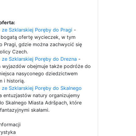
oferta:
ze Szklarskiej Poręby do Pragi
-
 bogatą ofertę wycieczek, w tym
o Pragi, gdzie można zachwycić się
olicy Czech.
ze Szklarskiej Poręby do Drezna
-
ta wyjazdów obejmuje także podróże do
miejsca nasyconego dziedzictwem
i historią.
ze Szklarskiej Poręby do Skalnego
a entuzjastów natury organizujemy
o Skalnego Miasta Adršpach, które
antazyjnymi skałami.
nformacji
rystyka