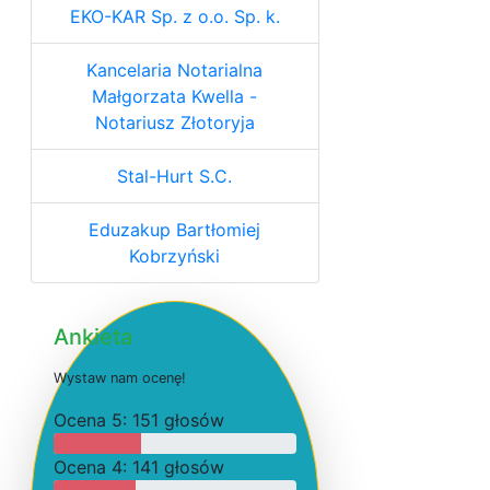
EKO-KAR Sp. z o.o. Sp. k.
Kancelaria Notarialna
Małgorzata Kwella -
Notariusz Złotoryja
Stal-Hurt S.C.
Eduzakup Bartłomiej
Kobrzyński
Ankieta
W
y
s
t
a
w
n
a
m
o
c
e
n
ę
!
O
c
e
n
a 5: 151 głosów
O
c
e
n
a 4: 141 głosów