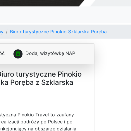
my
Biuro turystyczne Pinokio Szklarska Poręba
óć
D
o
d
a
j
w
i
z
y
t
ó
w
k
ę
N
A
P
iuro turystyczne Pinokio
ska Poręba z Szklarska
styczna Pinokio Travel to zaufany
realizacji podróży po Polsce i po
unkcjonujący na obszarze działania