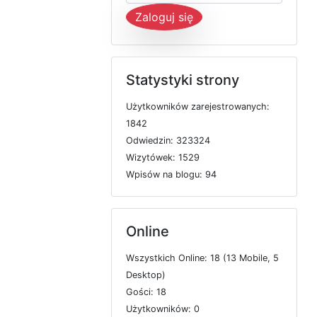
Zaloguj się
Statystyki strony
U
ż
y
t
k
o
w
n
i
k
ó
w
z
a
r
e
j
e
s
t
r
o
w
a
n
y
c
h:
1842
O
d
w
i
e
d
z
i
n: 323324
W
i
z
y
t
ó
w
e
k: 1529
W
p
i
s
ó
w
n
a
b
l
o
g
u: 94
Online
W
s
z
y
s
t
k
i
c
h
O
n
l
i
n
e: 18 (13
M
o
b
i
l
e, 5
D
e
s
k
t
o
p)
G
o
ś
c
i: 18
U
ż
y
t
k
o
w
n
i
k
ó
w: 0