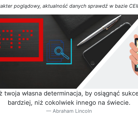
r
a
k
t
e
r poglądowy,
a
k
t
u
a
l
n
o
ś
ć
d
a
n
y
c
h
s
p
r
a
w
d
ź w bazie CE
iż twoja własna determinacja, by osiągnąć sukces
bardziej, niż cokolwiek innego na świecie.
Abraham Lincoln