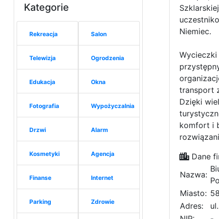
Kategorie
Szklarski
uczestniko
Niemiec.
Rekreacja
Salon
Wycieczki 
Telewizja
Ogrodzenia
przystępn
organizacj
Edukacja
Okna
transport 
Dzięki wie
Fotografia
Wypożyczalnia
turystycz
komfort i
Drzwi
Alarm
rozwiązani
Kosmetyki
Agencja
Dane fi
Bi
Nazwa:
Finanse
Internet
Po
Miasto:
58
Parking
Zdrowie
Adres:
ul
NIP:
-