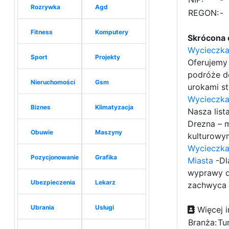
Rozrywka
Agd
REGON:
-
Fitness
Komputery
Skrócona 
Wycieczka 
Sport
Projekty
Oferujemy
podróże d
Nieruchomości
Gsm
urokami st
Wycieczka 
Biznes
Klimatyzacja
Nasza lis
Drezna – 
Obuwie
Maszyny
kulturowym 
Wycieczka 
Pozycjonowanie
Grafika
Miasta
-Dl
wyprawy d
Ubezpieczenia
Lekarz
zachwyca f
Ubrania
Usługi
Więcej i
Branża:
Tu