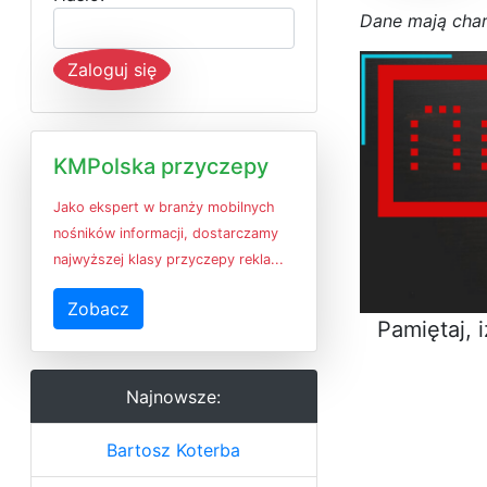
D
a
n
e
m
a
j
ą
c
h
a
Zaloguj się
KMPolska przyczepy
Jako ekspert w branży mobilnych
nośników informacji, dostarczamy
najwyższej klasy przyczepy rekla...
Zobacz
Pamiętaj, 
Najnowsze:
Bartosz Koterba