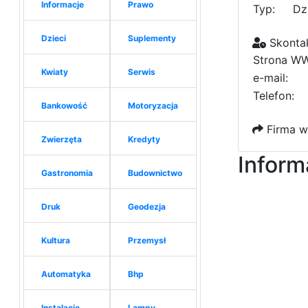
Informacje
Prawo
Typ:
Dz
Dzieci
Suplementy
Skontak
Strona W
Kwiaty
Serwis
e-mail:
Telefon:
Bankowość
Motoryzacja
Firma w
Zwierzęta
Kredyty
Inform
Gastronomia
Budownictwo
Druk
Geodezja
Kultura
Przemysł
Automatyka
Bhp
Instalacje
Lampy