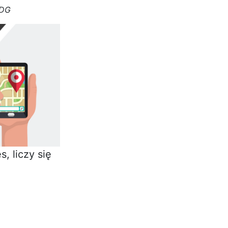
IDG
, liczy się