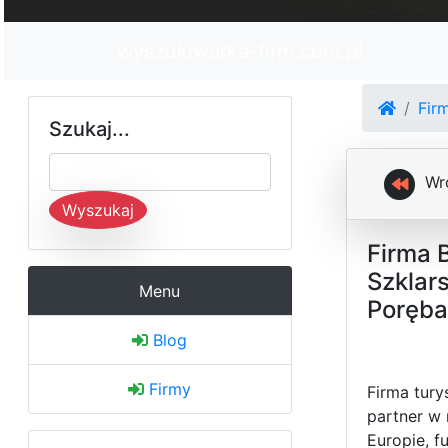
wyszukiwarka-firm.com.pl
Fir
Szukaj...
Wr
Wyszukaj
Firma B
Szklar
Menu
Poręba
Blog
Firmy
Firma tury
partner w 
Europie, f