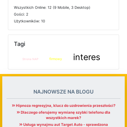
W
s
z
y
s
t
k
i
c
h
O
n
l
i
n
e: 12 (9
M
o
b
i
l
e, 3
D
e
s
k
t
o
p)
G
o
ś
c
i: 2
U
ż
y
t
k
o
w
n
i
k
ó
w: 10
Tagi
interes
firmowy
Strona NAP
NAJNOWSZE NA BLOGU
Hipnoza regresyjna, klucz do uzdrowienia przeszłości?
Dlaczego oferujemy wymianę szybki telefonu dla
wszystkich marek?
Usługa wynajmu aut Target Auto - sprawdzona