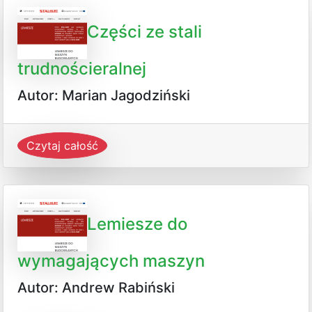
Części ze stali
trudnościeralnej
Autor: Marian Jagodziński
Czytaj całość
Lemiesze do
wymagających maszyn
Autor: Andrew Rabiński