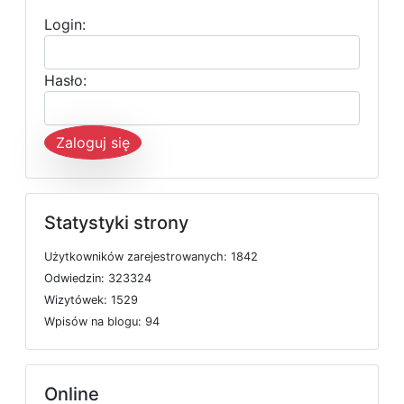
Login:
Hasło:
Zaloguj się
Statystyki strony
U
ż
y
t
k
o
w
n
i
k
ó
w
z
a
r
e
j
e
s
t
r
o
w
a
n
y
c
h: 1842
O
d
w
i
e
d
z
i
n: 323324
W
i
z
y
t
ó
w
e
k: 1529
W
p
i
s
ó
w
n
a
b
l
o
g
u: 94
Online