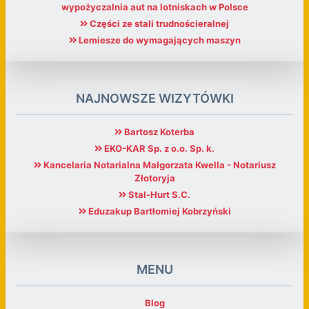
wypożyczalnia aut na lotniskach w Polsce
Części ze stali trudnościeralnej
Lemiesze do wymagających maszyn
NAJNOWSZE WIZYTÓWKI
Bartosz Koterba
EKO-KAR Sp. z o.o. Sp. k.
Kancelaria Notarialna Małgorzata Kwella - Notariusz
Złotoryja
Stal-Hurt S.C.
Eduzakup Bartłomiej Kobrzyński
MENU
Blog