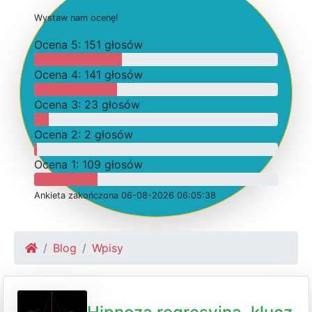
W
y
s
t
a
w
n
a
m
o
c
e
n
ę
!
O
c
e
n
a 5: 151 głosów
O
c
e
n
a 4: 141 głosów
O
c
e
n
a 3: 23 głosów
O
c
e
n
a 2: 2 głosów
O
c
e
n
a 1: 109 głosów
Ankieta
z
a
k
o
ń
c
z
o
n
a 06-08-2026 06:05:38
Blog
Wpisy