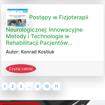
Postępy w Fizjoterapii
Neurologicznej: Innowacyjne
Metody i Technologie w
Rehabilitacji Pacjentów...
Autor: Konrad Kostiuk
Czytaj całość
1
2
3
...
9
10
11