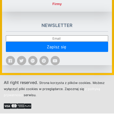
Firmy
NEWSLETTER
Zapisz się
All right reserved.
Strona
k
o
r
z
y
s
t
a z plików cookies.
M
o
ż
e
s
z
w
y
ł
ą
c
z
y
ć
p
l
i
k
i
c
o
o
k
i
e
s w przeglądarce.
Z
a
p
o
z
n
a
j
s
i
ę
z polityką
prywatności
s
e
r
w
i
s
u.