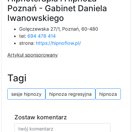
Poznań - Gabinet Daniela
Iwanowskiego
Golęczewska 27/1, Poznań, 60-480
tel:
694 478 414
strona:
https://hipnoflow.pl/
A
r
t
y
k
u
ł
s
p
o
n
s
o
r
o
w
a
n
y
Tagi
sesje hipnozy
hipnoza regresyjna
hipnoza
Zostaw komentarz