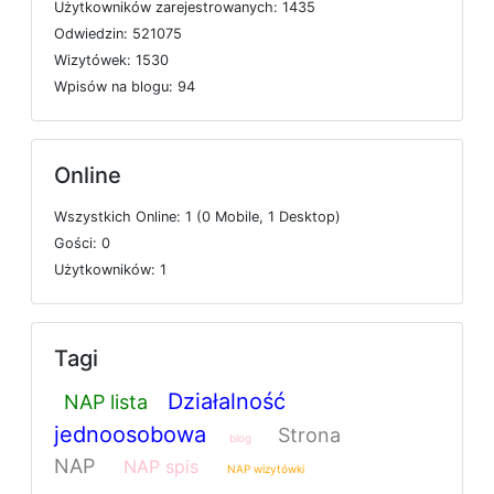
U
ż
y
t
k
o
w
n
i
k
ó
w
z
a
r
e
j
e
s
t
r
o
w
a
n
y
c
h: 1435
O
d
w
i
e
d
z
i
n: 521075
W
i
z
y
t
ó
w
e
k: 1530
W
p
i
s
ó
w
n
a
b
l
o
g
u: 94
Online
W
s
z
y
s
t
k
i
c
h
O
n
l
i
n
e: 1 (0
M
o
b
i
l
e, 1
D
e
s
k
t
o
p)
G
o
ś
c
i: 0
U
ż
y
t
k
o
w
n
i
k
ó
w: 1
Tagi
Działalność
NAP lista
jednoosobowa
Strona
blog
NAP
NAP spis
NAP wizytówki