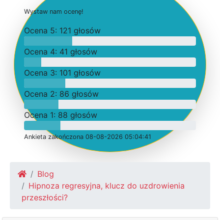
W
y
s
t
a
w
n
a
m
o
c
e
n
ę
!
O
c
e
n
a 5: 121 głosów
O
c
e
n
a 4: 41 głosów
O
c
e
n
a 3: 101 głosów
O
c
e
n
a 2: 86 głosów
O
c
e
n
a 1: 88 głosów
Ankieta
z
a
k
o
ń
c
z
o
n
a 08-08-2026 05:04:41
Blog
Hipnoza regresyjna, klucz do uzdrowienia
przeszłości?