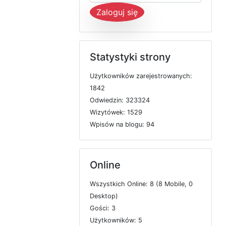
Zaloguj się
Statystyki strony
U
ż
y
t
k
o
w
n
i
k
ó
w
z
a
r
e
j
e
s
t
r
o
w
a
n
y
c
h:
1842
O
d
w
i
e
d
z
i
n: 323324
W
i
z
y
t
ó
w
e
k: 1529
W
p
i
s
ó
w
n
a
b
l
o
g
u: 94
Online
W
s
z
y
s
t
k
i
c
h
O
n
l
i
n
e: 8 (8
M
o
b
i
l
e, 0
D
e
s
k
t
o
p)
G
o
ś
c
i: 3
U
ż
y
t
k
o
w
n
i
k
ó
w: 5