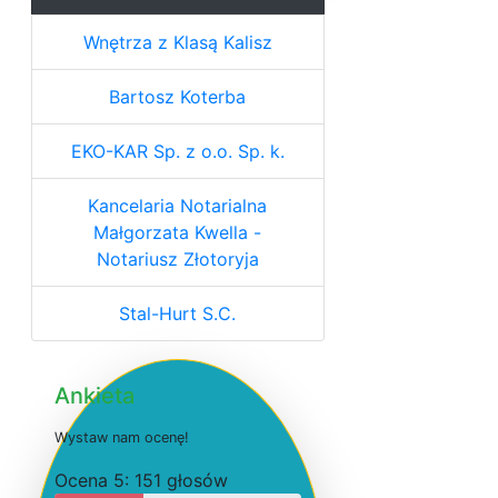
Wnętrza z Klasą Kalisz
Bartosz Koterba
EKO-KAR Sp. z o.o. Sp. k.
Kancelaria Notarialna
Małgorzata Kwella -
Notariusz Złotoryja
Stal-Hurt S.C.
Ankieta
W
y
s
t
a
w
n
a
m
o
c
e
n
ę
!
O
c
e
n
a 5: 151 głosów