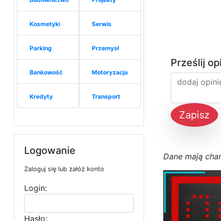
Kosmetyki
Serwis
Parking
Przemysł
Prześlij op
Bankowość
Motoryzacja
Kredyty
Transport
Zapisz
Logowanie
D
a
n
e
m
a
j
ą
c
h
a
Zaloguj się lub załóż konto
Login:
Hasło: