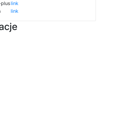
plus
link
n
link
acje