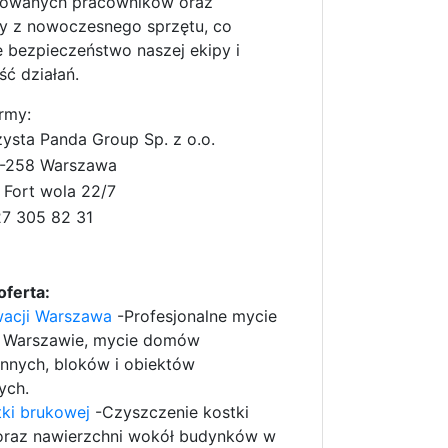
kowanych pracowników oraz
y z nowoczesnego sprzętu, co
 bezpieczeństwo naszej ekipy i
ć działań.
rmy:
ysta Panda Group Sp. z o.o.
-258 Warszawa
. Fort wola 22/7
7 305 82 31
oferta:
wacji Warszawa
-Profesjonalne mycie
w Warszawie, mycie domów
nnych, bloków i obiektów
ych.
ki brukowej
-Czyszczenie kostki
oraz nawierzchni wokół budynków w