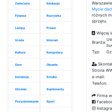
Warszawie 
Zwierzęta
Edukacja
Mycie da
różnych ma
Finanse
Rozrywka
sprzętu.
Lampy
Prawo
Więcej i
Us
Uroda
Internet
Branża:
bu
Typ:
Dz
Kultura
Komputery
Skontak
Gsm
Obuwie
Strona W
e-mail:
Instalacje
Sztuka
Telefon:
Ubrania
Suplementy
Firma w
Facebo
Pozycjonowanie
Sport
Instagr