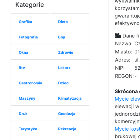
wykwalifi
Kategorie
korzystam
gwarantuje
Grafika
Dieta
efektywnoś
Dane fi
Fotografia
Bhp
Nazwa:
Cz
Miasto:
01
Okna
Zdrowie
Adres:
ul
NIP:
52
Rtv
Lekarz
REGON:
-
Gastronomia
Dzieci
Skrócona 
Mycie ele
Maszyny
Klimatyzacja
elewacji 
jednorodzi
Druk
Geodezja
komercyjn
Mycie kost
Turystyka
Rekreacja
brukowej 