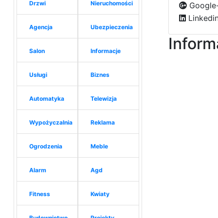
Drzwi
Nieruchomości
Google-
Linkedi
Agencja
Ubezpieczenia
Inform
Salon
Informacje
Usługi
Biznes
Automatyka
Telewizja
Wypożyczalnia
Reklama
Ogrodzenia
Meble
Alarm
Agd
Fitness
Kwiaty
Budownictwo
Projekty