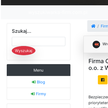
wyszukiwarka-firm.com.pl
Fir
Szukaj...
Wr
Wyszukaj
Firma 
o.o. z
Menu
Blog
Firmy
Bezpieczeń
priorytet