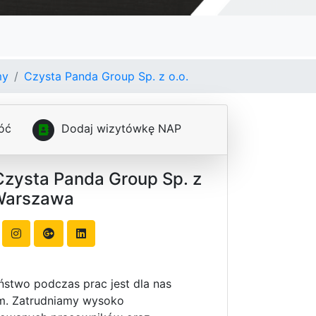
my
Czysta Panda Group Sp. z o.o.
óć
D
o
d
a
j
w
i
z
y
t
ó
w
k
ę
N
A
P
Czysta Panda Group Sp. z
 Warszawa
stwo podczas prac jest dla nas
em. Zatrudniamy wysoko