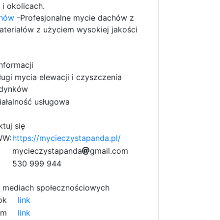
i okolicach.
chów
-Profesjonalne mycie dachów z
teriałów z użyciem wysokiej jakości
nformacji
ługi mycia elewacji i czyszczenia
dynków
iałalność usługowa
tuj się
WW:
https://mycieczystapanda.pl/
1
m
f
y
c
i
e
3
c
z
y
s
t
a
f
p
e
a
n
d
a
9
g
m
a
i
l
.
c
o
8
m
9
c
c
4
530 999 944
9
c
 mediach społecznościowych
ok
link
am
link