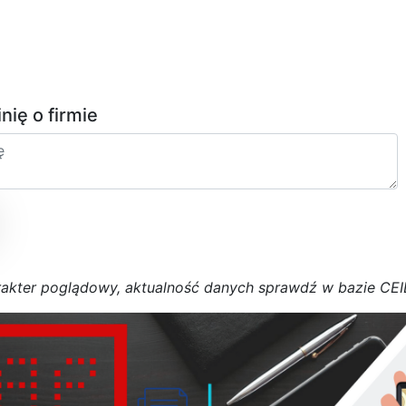
inię o firmie
r
a
k
t
e
r poglądowy,
a
k
t
u
a
l
n
o
ś
ć
d
a
n
y
c
h
s
p
r
a
w
d
ź w bazie CE