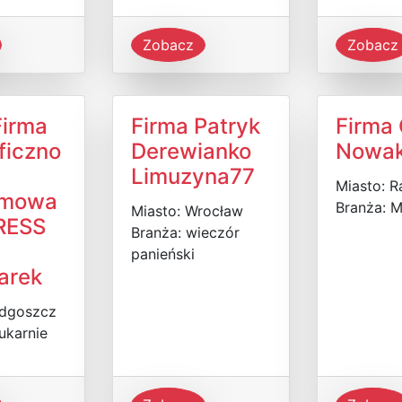
Zobacz
Zobacz
Firma
Firma Patryk
Firma
ficzno
Derewianko
Nowak
Limuzyna77
Miasto: 
amowa
Branża: 
Miasto: Wrocław
RESS
Branża: wieczór
panieński
arek
ydgoszcz
ukarnie