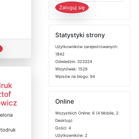
Zaloguj się
Statystyki strony
U
ż
y
t
k
o
w
n
i
k
ó
w
z
a
r
e
j
e
s
t
r
o
w
a
n
y
c
h:
1842
O
d
w
i
e
d
z
i
n: 323324
W
i
z
y
t
ó
w
e
k: 1529
W
p
i
s
ó
w
n
a
b
l
o
g
u: 94
druk
tof
Online
ewicz
W
s
z
y
s
t
k
i
c
h
O
n
l
i
n
e: 6 (4
M
o
b
i
l
e, 2
ielona
D
e
s
k
t
o
p)
G
o
ś
c
i: 4
itodruk
U
ż
y
t
k
o
w
n
i
k
ó
w: 2