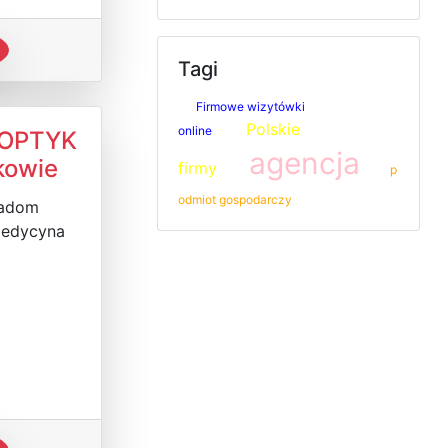
Tagi
Firmowe wizytówki
Polskie
online
 OPTYK
agencja
owie
firmy
p
odmiot gospodarczy
Radom
Medycyna