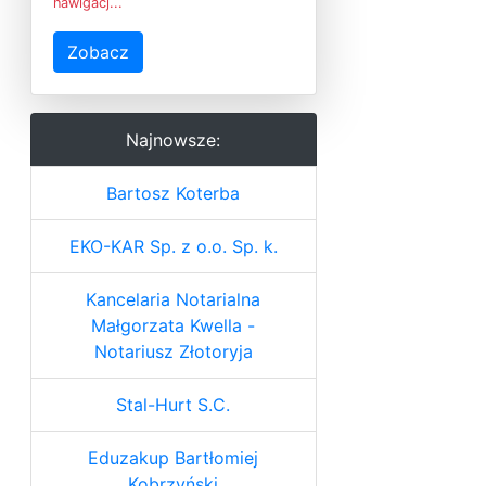
nawigacj...
Zobacz
Najnowsze:
Bartosz Koterba
EKO-KAR Sp. z o.o. Sp. k.
Kancelaria Notarialna
Małgorzata Kwella -
Notariusz Złotoryja
Stal-Hurt S.C.
Eduzakup Bartłomiej
Kobrzyński