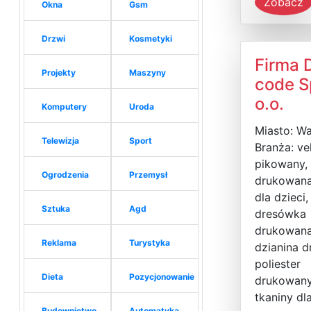
Zobacz
Okna
Gsm
Drzwi
Kosmetyki
Firma 
Projekty
Maszyny
code S
o.o.
Komputery
Uroda
Miasto: W
Telewizja
Sport
Branża: ve
pikowany,
Ogrodzenia
Przemysł
drukowana
dla dzieci,
Sztuka
Agd
dresówka
drukowana
Reklama
Turystyka
dzianina d
poliester
Dieta
Pozycjonowanie
drukowany,
tkaniny dla
Budownictwo
Automatyka