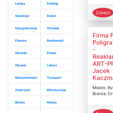
Lampy
Parking
Zobacz
Geodezja
Dzieci
Ubezpieczenia
Zdrowie
Firma 
Finanse
Bankowość
Poligra
-
Ubrania
Prawo
Reakl
ART-P
Obuwie
Lekarz
Jacek
Kaczm
Nieruchomości
Transport
Miasto: B
Zwierzęta
Klimatyzacja
Branża: Dr
Biznes
Kwiaty