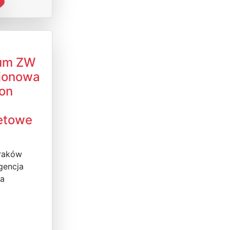
um ZW
jonowa
ron
netowe
Kraków
gencja
a