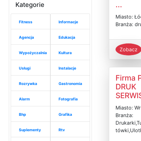
...
Kategorie
Miasto: Ł
Fitness
Informacje
Branża: dr
Agencja
Edukacja
Zobacz
Wypożyczalnia
Kultura
Usługi
Instalacje
Firma 
Rozrywka
Gastronomia
DRUK
SERWI
Alarm
Fotografia
Miasto: W
Bhp
Grafika
Branża:
Drukarki,T
tówki,Ulot
Suplementy
Rtv