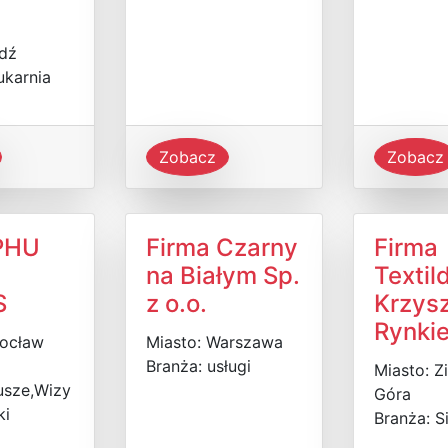
ódź
ukarnia
Zobacz
Zobacz
PHU
Firma Czarny
Firma
na Białym Sp.
Textil
S
z o.o.
Krzysz
Rynki
rocław
Miasto: Warszawa
Branża: usługi
Miasto: Z
usze,Wizy
Góra
ki
Branża: S