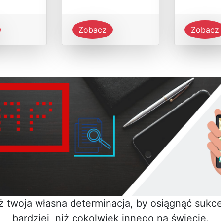
Zobacz
Zobacz
iż twoja własna determinacja, by osiągnąć sukces
bardziej, niż cokolwiek innego na świecie.