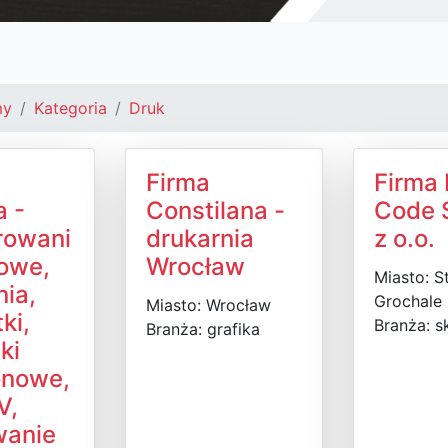
my
Kategoria
Druk
Firma
Firma 
a -
Constilana -
Code 
rowani
drukarnia
z o.o.
rowe,
Wrocław
Miasto: S
nia,
Grochale
Miasto: Wrocław
ki,
Branża: s
Branża: grafika
ki
onowe,
V,
wanie