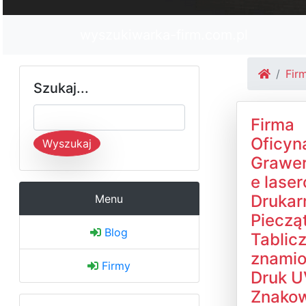
wyszukiwarka-firm.com.pl
Fir
Szukaj...
Firma
Oficyn
Wyszukaj
Grawe
e lase
Drukar
Menu
Piecząt
Blog
Tablicz
znami
Firmy
Druk U
Znako