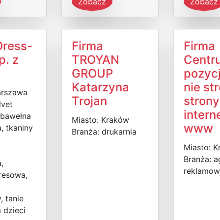
Zobacz
Zobacz
Dress-
Firma
Firma
p. z
TROYAN
Centr
GROUP
pozyc
Katarzyna
nie st
arszawa
Trojan
strony
lvet
inter
 bawełna
Miasto: Kraków
www
, tkaniny
Branża: drukarnia
Miasto: 
Branża: a
,
reklamow
resowa,
 tanie
 dzieci