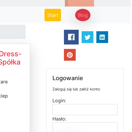
(current)
Start
Blog
Dress-
Spółka
Logowanie
tare
Zaloguj się lub załóż konto
klep
Login:
Hasło: