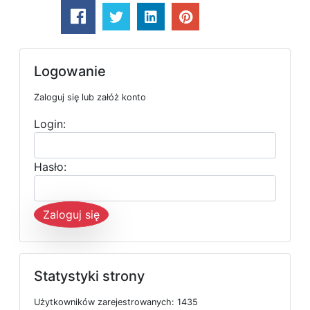
Logowanie
Zaloguj się lub załóż konto
Login:
Hasło:
Zaloguj się
Statystyki strony
U
ż
y
t
k
o
w
n
i
k
ó
w
z
a
r
e
j
e
s
t
r
o
w
a
n
y
c
h: 1435