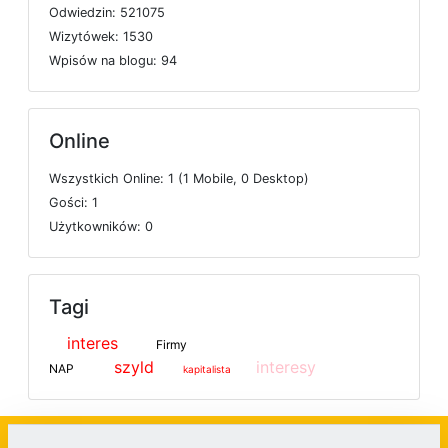
O
d
w
i
e
d
z
i
n: 521075
W
i
z
y
t
ó
w
e
k: 1530
W
p
i
s
ó
w
n
a
b
l
o
g
u: 94
Online
W
s
z
y
s
t
k
i
c
h
O
n
l
i
n
e: 1 (1
M
o
b
i
l
e, 0
D
e
s
k
t
o
p)
G
o
ś
c
i: 1
U
ż
y
t
k
o
w
n
i
k
ó
w: 0
Tagi
interes
Firmy
szyld
interesy
NAP
kapitalista