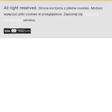
All right reserved.
Strona
k
o
r
z
y
s
t
a z plików cookies.
M
o
ż
e
s
z
w
y
ł
ą
c
z
y
ć
p
l
i
k
i
c
o
o
k
i
e
s w przeglądarce.
Z
a
p
o
z
n
a
j
s
i
ę
z polityką
prywatności
s
e
r
w
i
s
u.