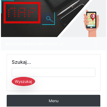
wyszukiwarka-firm.com.pl
Szukaj...
Wyszukaj
Menu