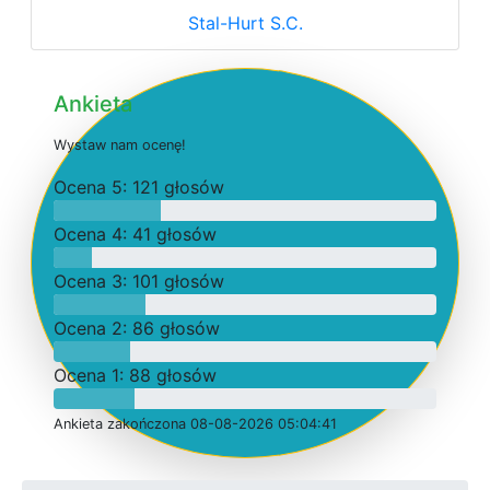
Stal-Hurt S.C.
Ankieta
W
y
s
t
a
w
n
a
m
o
c
e
n
ę
!
O
c
e
n
a 5: 121 głosów
O
c
e
n
a 4: 41 głosów
O
c
e
n
a 3: 101 głosów
O
c
e
n
a 2: 86 głosów
O
c
e
n
a 1: 88 głosów
Ankieta
z
a
k
o
ń
c
z
o
n
a 08-08-2026 05:04:41