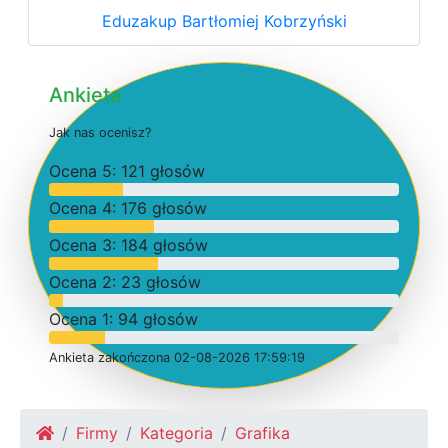
Eduzakup Bartłomiej Kobrzyński
Ankieta
J
a
k
n
a
s
o
c
e
n
i
s
z
?
O
c
e
n
a 5: 121 głosów
O
c
e
n
a 4: 176 głosów
O
c
e
n
a 3: 184 głosów
O
c
e
n
a 2: 23 głosów
O
c
e
n
a 1: 94 głosów
Ankieta
z
a
k
o
ń
c
z
o
n
a 02-08-2026 17:59:19
Firmy
Kategoria
Grafika