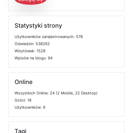
Statystyki strony
U
ż
y
t
k
o
w
n
i
k
ó
w
z
a
r
e
j
e
s
t
r
o
w
a
n
y
c
h: 578
O
d
w
i
e
d
z
i
n: 538262
W
i
z
y
t
ó
w
e
k: 1528
W
p
i
s
ó
w
n
a
b
l
o
g
u: 94
Online
W
s
z
y
s
t
k
i
c
h
O
n
l
i
n
e: 24 (2
M
o
b
i
l
e, 22
D
e
s
k
t
o
p)
G
o
ś
c
i: 18
U
ż
y
t
k
o
w
n
i
k
ó
w: 6
Tagi