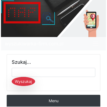
wyszukiwarka-firm.com.pl
Szukaj...
Wyszukaj
Menu