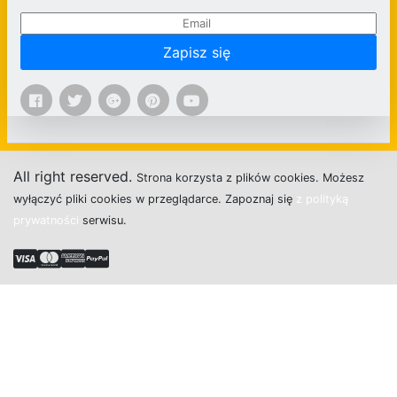
Zapisz się
All right reserved.
Strona
k
o
r
z
y
s
t
a z plików cookies.
M
o
ż
e
s
z
w
y
ł
ą
c
z
y
ć
p
l
i
k
i
c
o
o
k
i
e
s w przeglądarce.
Z
a
p
o
z
n
a
j
s
i
ę
z polityką
prywatności
s
e
r
w
i
s
u.