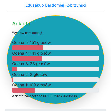
Eduzakup Bartłomiej Kobrzyński
Ankieta
W
y
s
t
a
w
n
a
m
o
c
e
n
ę
!
O
c
e
n
a 5: 151 głosów
O
c
e
n
a 4: 141 głosów
O
c
e
n
a 3: 23 głosów
O
c
e
n
a 2: 2 głosów
O
c
e
n
a 1: 109 głosów
Ankieta
z
a
k
o
ń
c
z
o
n
a 06-08-2026 06:05:38