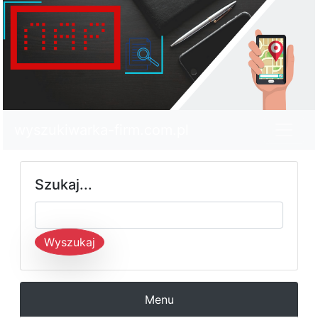
wyszukiwarka-firm.com.pl
Szukaj...
Wyszukaj
Menu