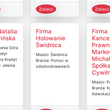
Zobacz
Zobacz
atalia
Firma
Firma
ińska
Holowanie
Kancel
Świdnica
Prawn
lenia Góra
Marko
edyt
Miasto: Świdnica
Micha
ra Kredyt
Branża: Pomoc w
Spółk
 Jelenia
odszkodowaniach
Cywil
Miasto: 
Branża: K
Adwokac