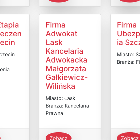
Etapia
Firma
Firma
ieczen
Adwokat
Ubezp
zecin
Łask
ia Szc
Kancelaria
czecin
Miasto: S
Adwokacka
Branża: F
Małgorzata
enia
Gałkiewicz-
Wilińska
Miasto: Łask
Branża: Kancelaria
Prawna
Zobacz
Zobacz