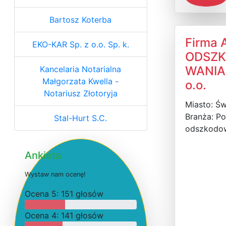
Bartosz Koterba
Firma
EKO-KAR Sp. z o.o. Sp. k.
ODSZ
WANIA 
Kancelaria Notarialna
Małgorzata Kwella -
o.o.
Notariusz Złotoryja
Miasto: Św
Branża: P
Stal-Hurt S.C.
odszkodo
Ankieta
W
y
s
t
a
w
n
a
m
o
c
e
n
ę
!
O
c
e
n
a 5: 151 głosów
O
c
e
n
a 4: 141 głosów