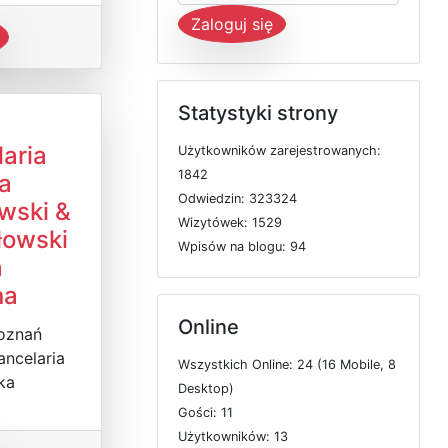
Zaloguj się
Statystyki strony
aria
U
ż
y
t
k
o
w
n
i
k
ó
w
z
a
r
e
j
e
s
t
r
o
w
a
n
y
c
h:
1842
a
O
d
w
i
e
d
z
i
n: 323324
wski &
W
i
z
y
t
ó
w
e
k: 1529
łowski
W
p
i
s
ó
w
n
a
b
l
o
g
u: 94
a
na
Online
Poznań
ancelaria
W
s
z
y
s
t
k
i
c
h
O
n
l
i
n
e: 24 (16
M
o
b
i
l
e, 8
ka
D
e
s
k
t
o
p)
G
o
ś
c
i: 11
U
ż
y
t
k
o
w
n
i
k
ó
w: 13