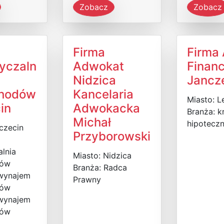
Zobacz
Zobacz
Firma
Firma 
yczaln
Adwokat
Financ
Nidzica
Jancz
hodów
Kancelaria
Miasto: L
in
Adwokacka
Branża: k
Michał
hipoteczn
czecin
Przyborowski
lnia
Miasto: Nidzica
dów
Branża: Radca
 wynajem
Prawny
dów
 wynajem
dów