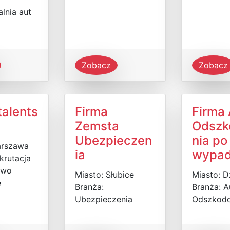
lnia aut
Zobacz
Zobacz
talents
Firma
Firma
Zemsta
Odszk
Ubezpieczen
nia po
arszawa
ia
wypa
krutacja
two
Miasto: Słubice
Miasto: D
e
Branża:
Branża: A
Ubezpieczenia
Odszkod