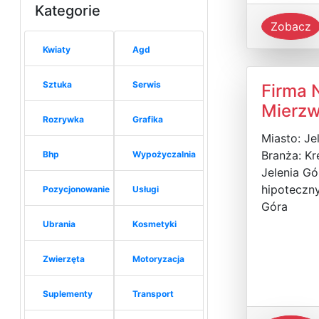
Kategorie
Zobacz
Kwiaty
Agd
Sztuka
Serwis
Firma N
Mierzw
Rozrywka
Grafika
Miasto: Je
Branża: Kr
Bhp
Wypożyczalnia
Jelenia Gó
hipoteczny
Pozycjonowanie
Usługi
Góra
Ubrania
Kosmetyki
Zwierzęta
Motoryzacja
Suplementy
Transport