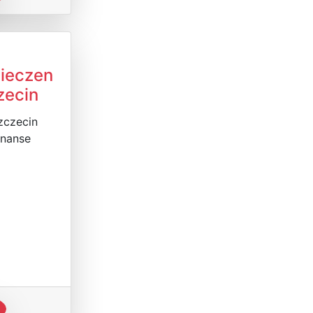
ieczen
zecin
zczecin
inanse