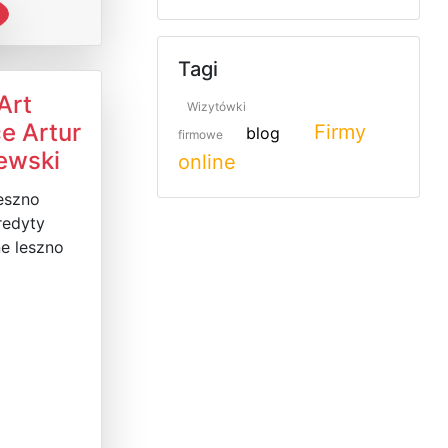
Tagi
Art
Wizytówki
e Artur
Firmy
blog
firmowe
ewski
online
eszno
redyty
e leszno