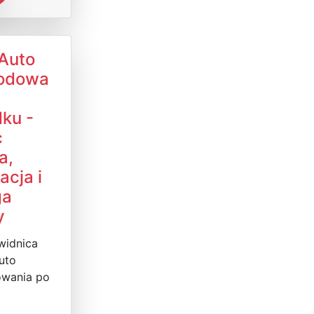
 Auto
odowa
ku -
c
a,
acja i
ga
y
widnica
uto
wania po