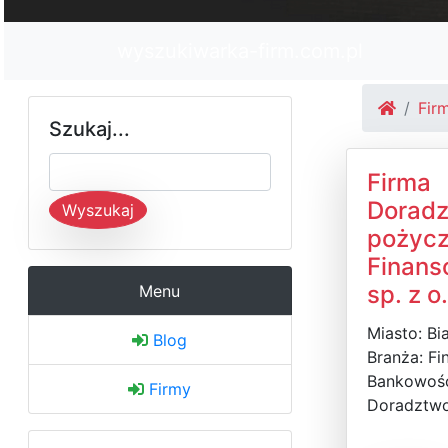
wyszukiwarka-firm.com.pl
Fir
Szukaj...
Firma
Dorad
Wyszukaj
pożyc
Finans
sp. z o
Menu
Miasto: Bi
Blog
Branża: Fi
Bankowoś
Firmy
Doradztw