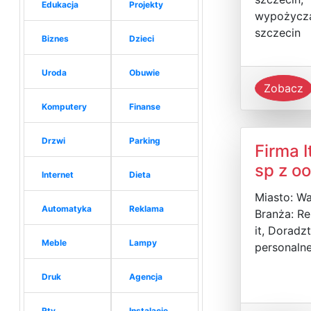
Edukacja
Projekty
wypożycza
szczecin
Biznes
Dzieci
Uroda
Obuwie
Zobacz
Komputery
Finanse
Drzwi
Parking
Firma I
sp z oo
Internet
Dieta
Miasto: W
Automatyka
Reklama
Branża: Re
it, Doradz
Meble
Lampy
personaln
Druk
Agencja
Rtv
Instalacje