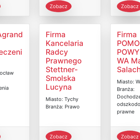
Zobacz
Zobacz
Agrand
Firma
Firma
Kancelaria
POMO
eczeni
Radcy
POWY
Prawnego
WA Ma
Stettner-
Salac
rocław
Smolska
Miasto: 
Lucyna
enia
Branża:
Dochodze
Miasto: Tychy
odszkodo
Branża: Prawo
prawne
Zobacz
Zobacz