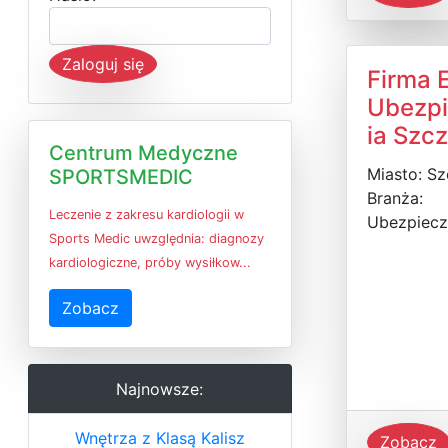
Zaloguj się
Firma 
Ubezp
ia Szc
Centrum Medyczne
Miasto: Sz
SPORTSMEDIC
Branża:
Leczenie z zakresu kardiologii w
Ubezpiecz
Sports Medic uwzględnia: diagnozy
kardiologiczne, próby wysiłkow...
Zobacz
Najnowsze:
Wnętrza z Klasą Kalisz
Zobacz