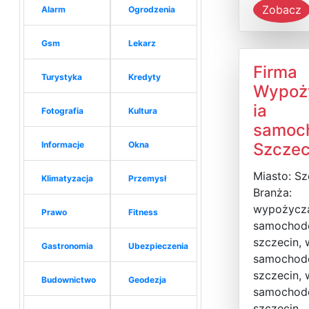
Zobacz
Alarm
Ogrodzenia
Gsm
Lekarz
Firma
Turystyka
Kredyty
Wypoż
ia
Fotografia
Kultura
samoc
Informacje
Okna
Szczec
Miasto: Sz
Klimatyzacja
Przemysł
Branża:
wypożycza
Prawo
Fitness
samocho
szczecin,
Gastronomia
Ubezpieczenia
samocho
szczecin,
Budownictwo
Geodezja
samocho
szczecin,