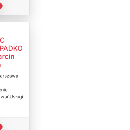
C
PADKO
rcin
h
Warszawa
nie
wańUsługi