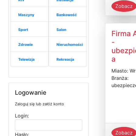
Zobacz
Maszyny
Bankowość
Sport
Salon
Firma 
-
Zdrowie
Nieruchomości
ubezpi
a
Telewizja
Rekreacja
Miasto: W
Branża:
ubezpiecz
Logowanie
Zaloguj się lub załóż konto
Login:
Zobacz
Hasło: