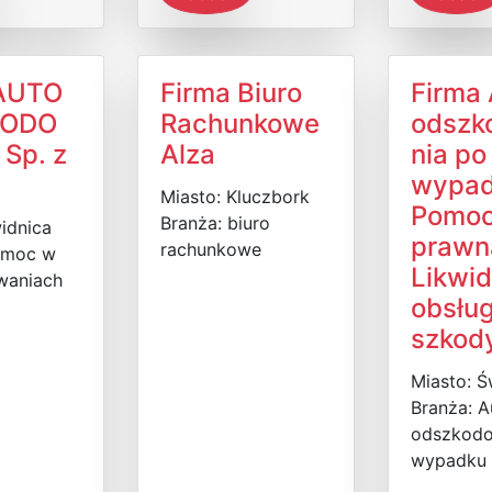
 AUTO
Firma Biuro
Firma
KODO
Rachunkowe
odszk
Sp. z
Alza
nia po
wypad
Miasto: Kluczbork
Pomo
Branża: biuro
idnica
prawn
rachunkowe
omoc w
Likwid
waniach
obsłu
szkod
Miasto: Ś
Branża: A
odszkodo
wypadku