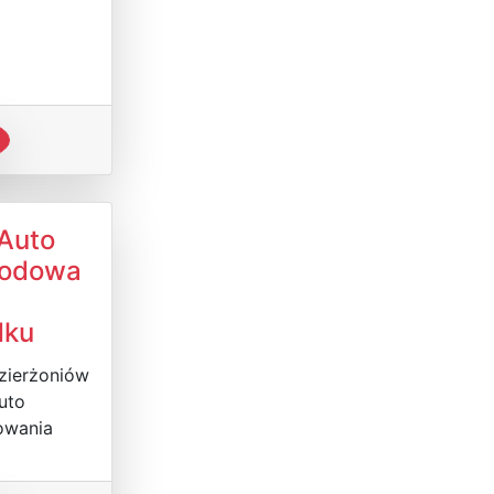
 Auto
odowa
dku
zierżoniów
uto
owania