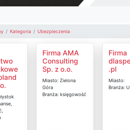
my
Kategoria
Ubezpieczenia
Firma AMA
Firma
ztwo
Consulting
dlasp
zkowe
Sp. z o.o.
.pl
oland
Miasto: Zielona
Miasto:
.o.
Góra
Branża: U
Branża: księgowość
ałystok
nanse,
ć,
o