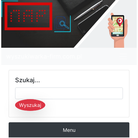
wyszukiwarka-firm.com.pl
Szukaj...
Wyszukaj
Menu