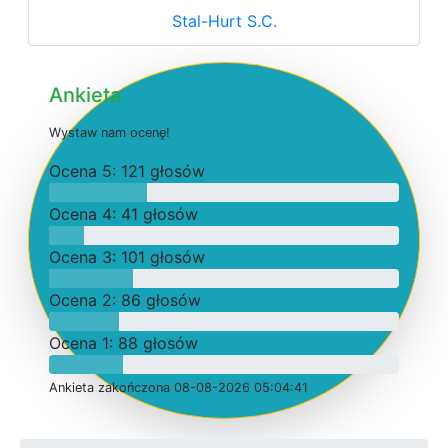
Stal-Hurt S.C.
Ankieta
W
y
s
t
a
w
n
a
m
o
c
e
n
ę
!
O
c
e
n
a 5: 121 głosów
O
c
e
n
a 4: 41 głosów
O
c
e
n
a 3: 101 głosów
O
c
e
n
a 2: 86 głosów
O
c
e
n
a 1: 88 głosów
Ankieta
z
a
k
o
ń
c
z
o
n
a 08-08-2026 05:04:41