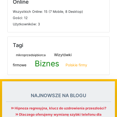
Online
W
s
z
y
s
t
k
i
c
h
O
n
l
i
n
e: 15 (7
M
o
b
i
l
e, 8
D
e
s
k
t
o
p)
G
o
ś
c
i: 12
U
ż
y
t
k
o
w
n
i
k
ó
w: 3
Tagi
Wizytówki
mikroprzedsiębiorca
Biznes
firmowe
Polskie firmy
NAJNOWSZE NA BLOGU
Hipnoza regresyjna, klucz do uzdrowienia przeszłości?
Dlaczego oferujemy wymianę szybki telefonu dla