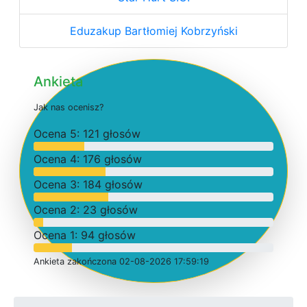
Eduzakup Bartłomiej Kobrzyński
Ankieta
J
a
k
n
a
s
o
c
e
n
i
s
z
?
O
c
e
n
a 5: 121 głosów
O
c
e
n
a 4: 176 głosów
O
c
e
n
a 3: 184 głosów
O
c
e
n
a 2: 23 głosów
O
c
e
n
a 1: 94 głosów
Ankieta
z
a
k
o
ń
c
z
o
n
a 02-08-2026 17:59:19