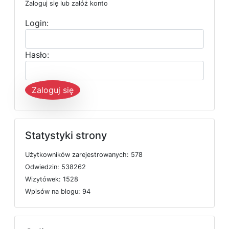
Zaloguj się lub załóż konto
Login:
Hasło:
Zaloguj się
Statystyki strony
U
ż
y
t
k
o
w
n
i
k
ó
w
z
a
r
e
j
e
s
t
r
o
w
a
n
y
c
h: 578
O
d
w
i
e
d
z
i
n: 538262
W
i
z
y
t
ó
w
e
k: 1528
W
p
i
s
ó
w
n
a
b
l
o
g
u: 94