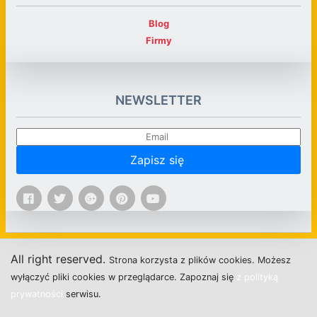
Blog
Firmy
NEWSLETTER
Zapisz się
All right reserved.
Strona
k
o
r
z
y
s
t
a z plików cookies.
M
o
ż
e
s
z
w
y
ł
ą
c
z
y
ć
p
l
i
k
i
c
o
o
k
i
e
s w przeglądarce.
Z
a
p
o
z
n
a
j
s
i
ę
z polityką
prywatności
s
e
r
w
i
s
u.