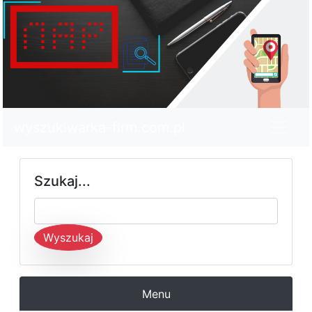
wyszukiwarka-firm.com.pl
Szukaj...
Wyszukaj
Menu