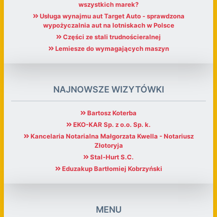
wszystkich marek?
Usługa wynajmu aut Target Auto - sprawdzona
wypożyczalnia aut na lotniskach w Polsce
Części ze stali trudnościeralnej
Lemiesze do wymagających maszyn
NAJNOWSZE WIZYTÓWKI
Bartosz Koterba
EKO-KAR Sp. z o.o. Sp. k.
Kancelaria Notarialna Małgorzata Kwella - Notariusz
Złotoryja
Stal-Hurt S.C.
Eduzakup Bartłomiej Kobrzyński
MENU