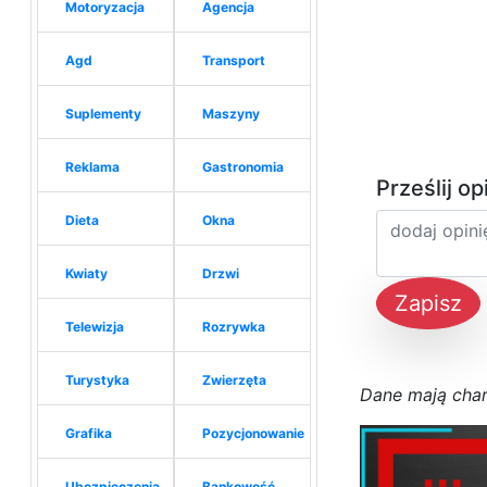
Motoryzacja
Agencja
Agd
Transport
Suplementy
Maszyny
Reklama
Gastronomia
Prześlij op
Dieta
Okna
Kwiaty
Drzwi
Zapisz
Telewizja
Rozrywka
Turystyka
Zwierzęta
D
a
n
e
m
a
j
ą
c
h
a
Grafika
Pozycjonowanie
Ubezpieczenia
Bankowość