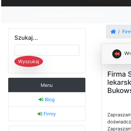
wyszukiwarka-firm.com.pl
Fir
Szukaj...
Wr
Wyszukaj
Firma 
lekars
Menu
Bukows
Blog
Firmy
Zapraszam
doświadcze
Zapraszamy