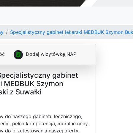
my
Specjalistyczny gabinet lekarski MEDBUK Szymon Bu
óć
D
o
d
a
j
w
i
z
y
t
ó
w
k
ę
N
A
P
Specjalistyczny gabinet
ki MEDBUK Szymon
ki z Suwałki
y do naszego gabinetu leczniczego,
nie, pełna kompetencja, moralne ceny.
 do przetestowania naszej oferty.