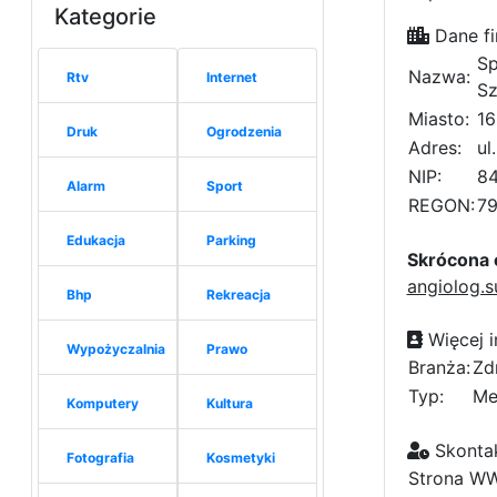
Kategorie
Dane fi
Sp
Nazwa:
Rtv
Internet
Sz
Miasto:
16
Druk
Ogrodzenia
Adres:
ul
NIP:
8
Alarm
Sport
REGON:
7
Edukacja
Parking
Skrócona 
angiolog.s
Bhp
Rekreacja
Więcej i
Wypożyczalnia
Prawo
Branża:
Zd
Typ:
Me
Komputery
Kultura
Skontak
Fotografia
Kosmetyki
Strona W