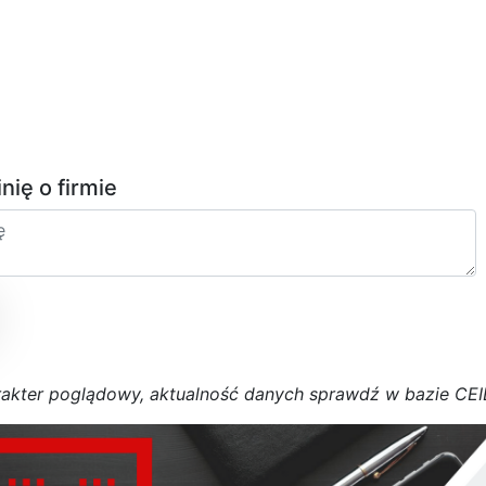
inię o firmie
r
a
k
t
e
r poglądowy,
a
k
t
u
a
l
n
o
ś
ć
d
a
n
y
c
h
s
p
r
a
w
d
ź w bazie CE