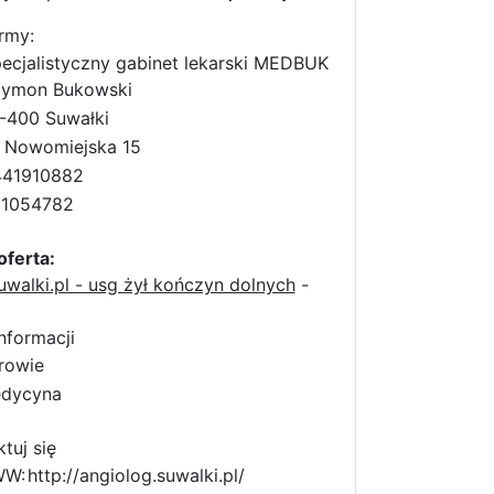
rmy:
ecjalistyczny gabinet lekarski MEDBUK
ymon Bukowski
-400 Suwałki
. Nowomiejska 15
441910882
91054782
oferta:
uwalki.pl - usg żył kończyn dolnych
-
nformacji
rowie
dycyna
tuj się
WW:
http://angiolog.suwalki.pl/