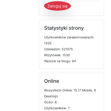
Zaloguj się
Statystyki strony
U
ż
y
t
k
o
w
n
i
k
ó
w
z
a
r
e
j
e
s
t
r
o
w
a
n
y
c
h:
1435
O
d
w
i
e
d
z
i
n: 521075
W
i
z
y
t
ó
w
e
k: 1530
W
p
i
s
ó
w
n
a
b
l
o
g
u: 94
Online
W
s
z
y
s
t
k
i
c
h
O
n
l
i
n
e: 15 (7
M
o
b
i
l
e, 8
D
e
s
k
t
o
p)
G
o
ś
c
i: 8
U
ż
y
t
k
o
w
n
i
k
ó
w: 7