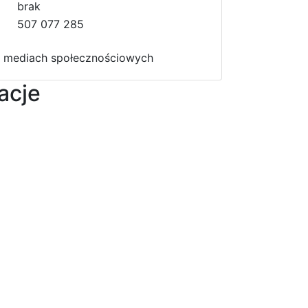
b
6
r
a
k
7
507 077 285
e
 mediach społecznościowych
acje