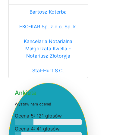
Bartosz Koterba
EKO-KAR Sp. z o.o. Sp. k.
Kancelaria Notarialna
Małgorzata Kwella -
Notariusz Złotoryja
Stal-Hurt S.C.
Ankieta
W
y
s
t
a
w
n
a
m
o
c
e
n
ę
!
O
c
e
n
a 5: 121 głosów
O
c
e
n
a 4: 41 głosów