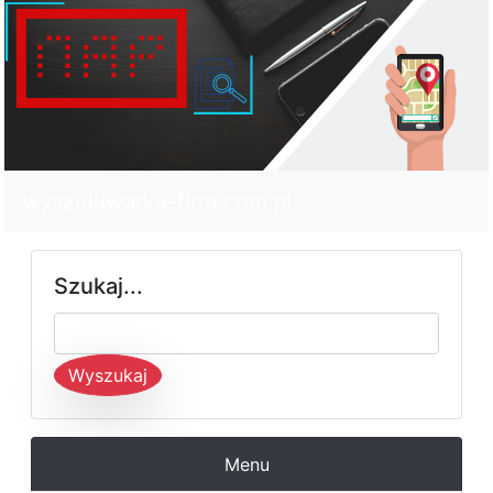
wyszukiwarka-firm.com.pl
Szukaj...
Wyszukaj
Menu