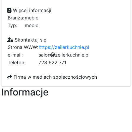
Więcej informacji
Branża:
meble
Typ:
meble
Skontaktuj się
Strona WWW:
https://zeilerkuchnie.pl
e-mail:
s
a
3
l
o
0
n
0
z
e
i
f
l
e
r
k
u
c
h
n
i
e
1
.
p
l
0
f
3
Telefon:
728 622 771
Firma w mediach społecznościowych
Informacje