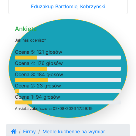
Eduzakup Bartłomiej Kobrzyński
Ankieta
J
a
k
n
a
s
o
c
e
n
i
s
z
?
O
c
e
n
a 5: 121 głosów
O
c
e
n
a 4: 176 głosów
O
c
e
n
a 3: 184 głosów
O
c
e
n
a 2: 23 głosów
O
c
e
n
a 1: 94 głosów
Ankieta
z
a
k
o
ń
c
z
o
n
a 02-08-2026 17:59:19
Firmy
Meble kuchenne na wymiar