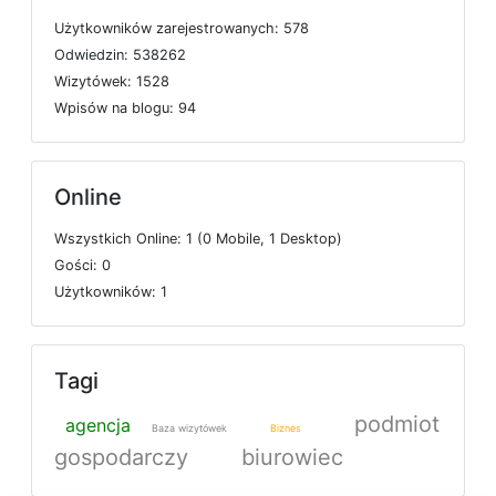
U
ż
y
t
k
o
w
n
i
k
ó
w
z
a
r
e
j
e
s
t
r
o
w
a
n
y
c
h: 578
O
d
w
i
e
d
z
i
n: 538262
W
i
z
y
t
ó
w
e
k: 1528
W
p
i
s
ó
w
n
a
b
l
o
g
u: 94
Online
W
s
z
y
s
t
k
i
c
h
O
n
l
i
n
e: 1 (0
M
o
b
i
l
e, 1
D
e
s
k
t
o
p)
G
o
ś
c
i: 0
U
ż
y
t
k
o
w
n
i
k
ó
w: 1
Tagi
podmiot
agencja
Baza wizytówek
Biznes
gospodarczy
biurowiec