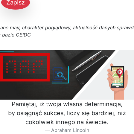
Zapisz
D
a
n
e
m
a
j
ą
c
h
a
r
a
k
t
e
r poglądowy,
a
k
t
u
a
l
n
o
ś
ć
d
a
n
y
c
h
s
p
r
a
w
d
 bazie CEIDG
Pamiętaj, iż twoja własna determinacja,
by osiągnąć sukces, liczy się bardziej, niż
cokolwiek innego na świecie.
Abraham Lincoln