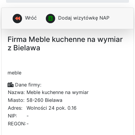
Wróć
D
o
d
a
j
w
i
z
y
t
ó
w
k
ę
N
A
P
Firma Meble kuchenne na wymiar
z Bielawa
meble
Dane firmy:
Nazwa:
Meble kuchenne na wymiar
Miasto:
58-260 Bielawa
Adres:
Wolności 24 pok. 0.16
NIP:
-
REGON:
-