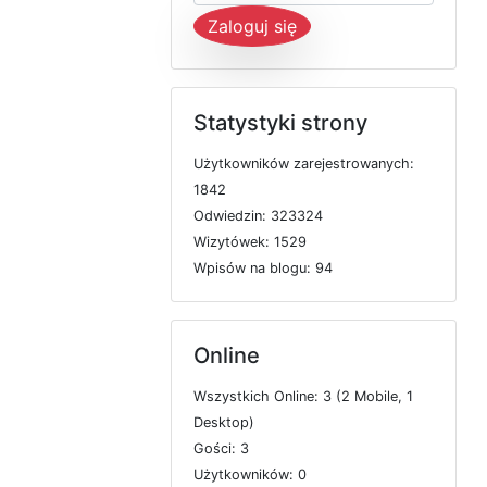
Zaloguj się
Statystyki strony
U
ż
y
t
k
o
w
n
i
k
ó
w
z
a
r
e
j
e
s
t
r
o
w
a
n
y
c
h:
1842
O
d
w
i
e
d
z
i
n: 323324
W
i
z
y
t
ó
w
e
k: 1529
W
p
i
s
ó
w
n
a
b
l
o
g
u: 94
Online
W
s
z
y
s
t
k
i
c
h
O
n
l
i
n
e: 3 (2
M
o
b
i
l
e, 1
D
e
s
k
t
o
p)
G
o
ś
c
i: 3
U
ż
y
t
k
o
w
n
i
k
ó
w: 0