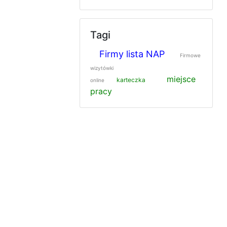
Tagi
Firmy lista NAP
Firmowe
wizytówki
miejsce
karteczka
online
pracy