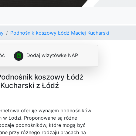
my
Podnośnik koszowy Łódź Maciej Kucharski
óć
D
o
d
a
j
w
i
z
y
t
ó
w
k
ę
N
A
P
Podnośnik koszowy Łódź
 Kucharski z Łódź
ternetowa oferuje wynajem podnośników
 w Łodzi. Proponowane są różne
rodzaje podnośników, które mogą być
ane przy różnego rodzaju pracach na