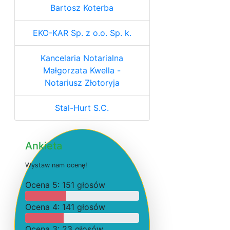
Bartosz Koterba
EKO-KAR Sp. z o.o. Sp. k.
Kancelaria Notarialna
Małgorzata Kwella -
Notariusz Złotoryja
Stal-Hurt S.C.
Ankieta
W
y
s
t
a
w
n
a
m
o
c
e
n
ę
!
O
c
e
n
a 5: 151 głosów
O
c
e
n
a 4: 141 głosów
O
c
e
n
a 3: 23 głosów