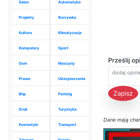
Salon
Automatyka
Projekty
Rozrywka
Kultura
Klimatyzacja
Komputery
Sport
Prześlij op
Gsm
Maszyny
Prawo
Ubezpieczenia
Zapisz
Bhp
Parking
Druk
Turystyka
D
a
n
e
m
a
j
ą
c
h
a
Kosmetyki
Transport
Zdrowie
Kwiaty