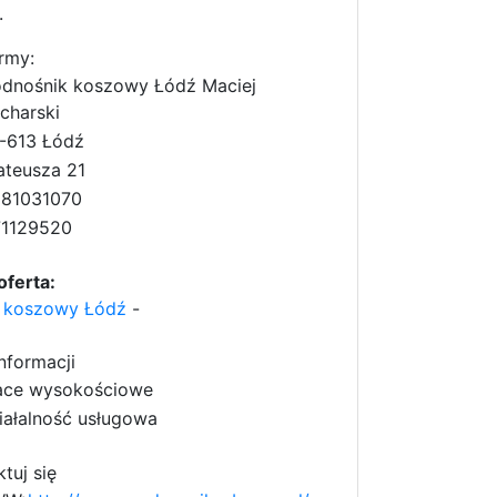
.
rmy:
dnośnik koszowy Łódź Maciej
charski
-613 Łódź
teusza 21
81031070
1129520
oferta:
 koszowy Łódź
-
nformacji
ace wysokościowe
iałalność usługowa
tuj się