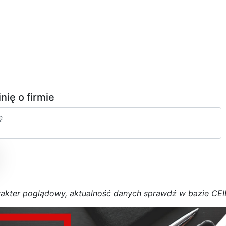
inię o firmie
r
a
k
t
e
r poglądowy,
a
k
t
u
a
l
n
o
ś
ć
d
a
n
y
c
h
s
p
r
a
w
d
ź w bazie CE