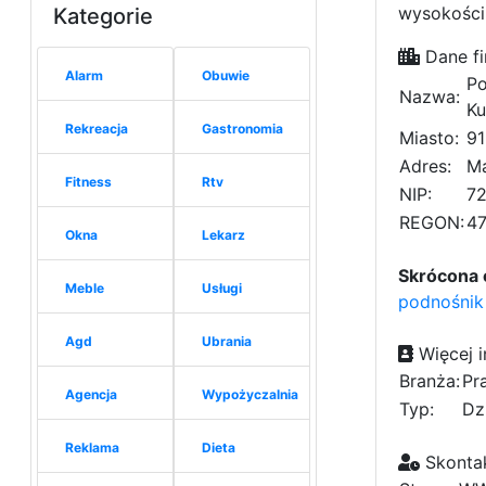
wysokości
Kategorie
Dane fi
Alarm
Obuwie
Po
Nazwa:
Ku
Rekreacja
Gastronomia
Miasto:
91
Adres:
Ma
Fitness
Rtv
NIP:
72
REGON:
47
Okna
Lekarz
Skrócona 
Meble
Usługi
podnośnik
Agd
Ubrania
Więcej i
Branża:
Pr
Agencja
Wypożyczalnia
Typ:
Dz
Reklama
Dieta
Skontak