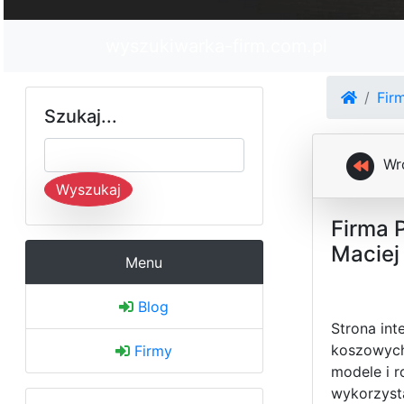
wyszukiwarka-firm.com.pl
Fir
Szukaj...
Wr
Wyszukaj
Firma 
Maciej
Menu
Blog
Strona in
koszowych
Firmy
modele i 
wykorzyst