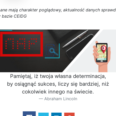
D
a
n
e
m
a
j
ą
c
h
a
r
a
k
t
e
r poglądowy,
a
k
t
u
a
l
n
o
ś
ć
d
a
n
y
c
h
s
p
r
a
w
d
 bazie CEIDG
Pamiętaj, iż twoja własna determinacja,
by osiągnąć sukces, liczy się bardziej, niż
cokolwiek innego na świecie.
Abraham Lincoln