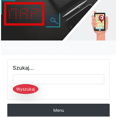
wyszukiwarka-firm.com.pl
Szukaj...
Wyszukaj
Menu