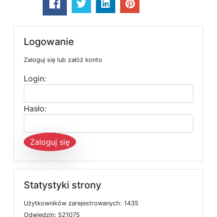
Logowanie
Zaloguj się lub załóż konto
Login:
Hasło:
Zaloguj się
Statystyki strony
U
ż
y
t
k
o
w
n
i
k
ó
w
z
a
r
e
j
e
s
t
r
o
w
a
n
y
c
h: 1435
O
d
w
i
e
d
z
i
n: 521075