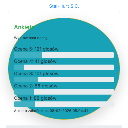
Stal-Hurt S.C.
Ankieta
W
y
s
t
a
w
n
a
m
o
c
e
n
ę
!
O
c
e
n
a 5: 121 głosów
O
c
e
n
a 4: 41 głosów
O
c
e
n
a 3: 101 głosów
O
c
e
n
a 2: 86 głosów
O
c
e
n
a 1: 88 głosów
Ankieta
z
a
k
o
ń
c
z
o
n
a 08-08-2026 05:04:41