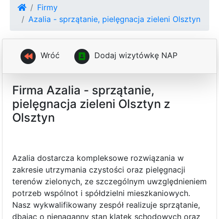
Firmy
Azalia - sprzątanie, pielęgnacja zieleni Olsztyn
Wróć
D
o
d
a
j
w
i
z
y
t
ó
w
k
ę
N
A
P
Firma Azalia - sprzątanie,
pielęgnacja zieleni Olsztyn z
Olsztyn
Azalia dostarcza kompleksowe rozwiązania w
zakresie utrzymania czystości oraz pielęgnacji
terenów zielonych, ze szczególnym uwzględnieniem
potrzeb wspólnot i spółdzielni mieszkaniowych.
Nasz wykwalifikowany zespół realizuje sprzątanie,
dbając o nienaganny stan klatek schodowych oraz