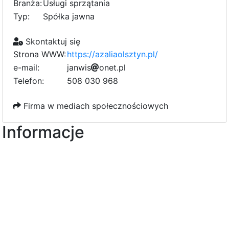
Branża:
Usługi sprzątania
Typ:
Spółka jawna
Skontaktuj się
Strona WWW:
https://azaliaolsztyn.pl/
e-mail:
7
j
a
n
w
i
s
4
o
n
e
t
.
p
l
Telefon:
508 030 968
Firma w mediach społecznościowych
Informacje