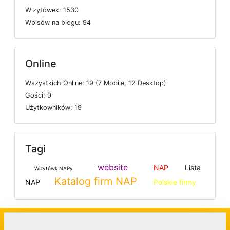
W
i
z
y
t
ó
w
e
k: 1530
W
p
i
s
ó
w
n
a
b
l
o
g
u: 94
Online
W
s
z
y
s
t
k
i
c
h
O
n
l
i
n
e: 19 (7
M
o
b
i
l
e, 12
D
e
s
k
t
o
p)
G
o
ś
c
i: 0
U
ż
y
t
k
o
w
n
i
k
ó
w: 19
Tagi
website
NAP
Lista
Wizytówk NAPy
Katalog firm NAP
NAP
Polskie firmy