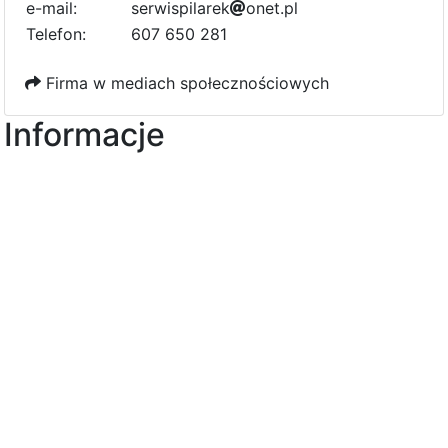
e-mail:
s
e
r
w
i
s
p
i
l
2
a
r
e
k
o
n
e
t
0
.
p
l
1
Telefon:
607 650 281
Firma w mediach społecznościowych
Informacje