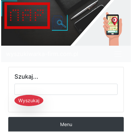
wyszukiwarka-firm.com.pl
Szukaj...
Wyszukaj
Menu