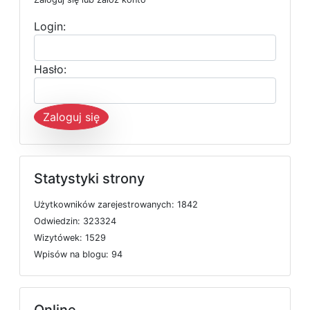
Login:
Hasło:
Zaloguj się
Statystyki strony
U
ż
y
t
k
o
w
n
i
k
ó
w
z
a
r
e
j
e
s
t
r
o
w
a
n
y
c
h: 1842
O
d
w
i
e
d
z
i
n: 323324
W
i
z
y
t
ó
w
e
k: 1529
W
p
i
s
ó
w
n
a
b
l
o
g
u: 94