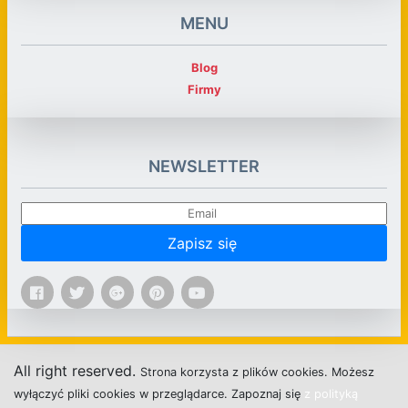
MENU
Blog
Firmy
NEWSLETTER
Zapisz się
All right reserved.
Strona
k
o
r
z
y
s
t
a z plików cookies.
M
o
ż
e
s
z
w
y
ł
ą
c
z
y
ć
p
l
i
k
i
c
o
o
k
i
e
s w przeglądarce.
Z
a
p
o
z
n
a
j
s
i
ę
z polityką