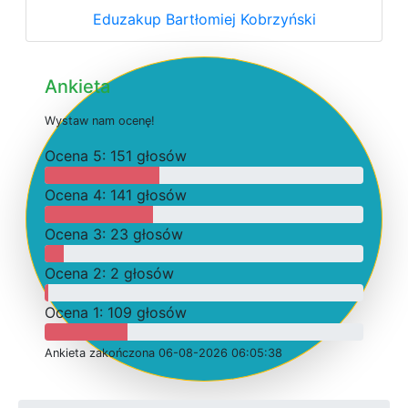
Eduzakup Bartłomiej Kobrzyński
Ankieta
W
y
s
t
a
w
n
a
m
o
c
e
n
ę
!
O
c
e
n
a 5: 151 głosów
O
c
e
n
a 4: 141 głosów
O
c
e
n
a 3: 23 głosów
O
c
e
n
a 2: 2 głosów
O
c
e
n
a 1: 109 głosów
Ankieta
z
a
k
o
ń
c
z
o
n
a 06-08-2026 06:05:38