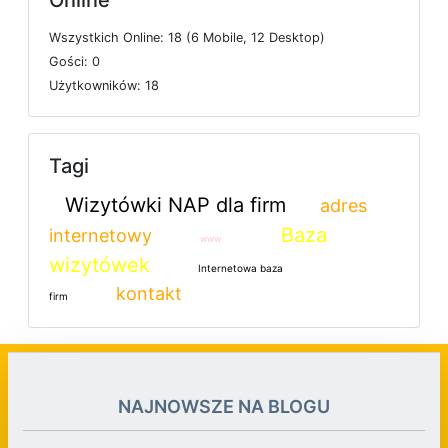
Online
W
s
z
y
s
t
k
i
c
h
O
n
l
i
n
e: 18 (6
M
o
b
i
l
e, 12
D
e
s
k
t
o
p)
G
o
ś
c
i: 0
U
ż
y
t
k
o
w
n
i
k
ó
w: 18
Tagi
Wizytówki NAP dla firm
adres
Baza
internetowy
www
wizytówek
Internetowa baza
kontakt
firm
NAJNOWSZE NA BLOGU