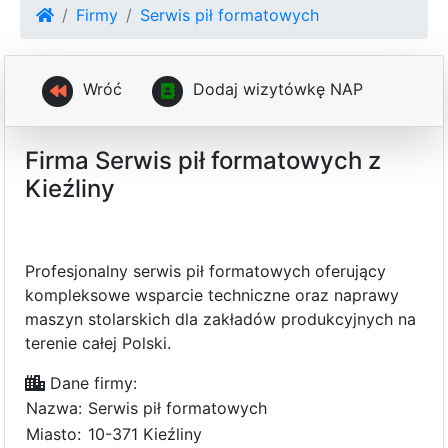
Firmy
Serwis pił formatowych
Wróć
D
o
d
a
j
w
i
z
y
t
ó
w
k
ę
N
A
P
Firma Serwis pił formatowych z
Kieźliny
Profesjonalny serwis pił formatowych oferujący
kompleksowe wsparcie techniczne oraz naprawy
maszyn stolarskich dla zakładów produkcyjnych na
terenie całej Polski.
Dane firmy:
Nazwa:
Serwis pił formatowych
Miasto:
10-371 Kieźliny