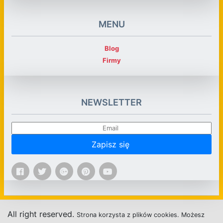
MENU
Blog
Firmy
NEWSLETTER
Zapisz się
All right reserved.
Strona
k
o
r
z
y
s
t
a z plików cookies.
M
o
ż
e
s
z