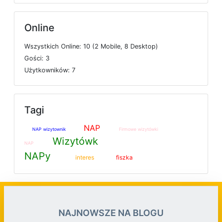
Online
W
s
z
y
s
t
k
i
c
h
O
n
l
i
n
e: 10 (2
M
o
b
i
l
e, 8
D
e
s
k
t
o
p)
G
o
ś
c
i: 3
U
ż
y
t
k
o
w
n
i
k
ó
w: 7
Tagi
NAP
NAP wizytownik
Firmowe wizytówki
Wizytówk
NAP
NAPy
interes
fiszka
NAJNOWSZE NA BLOGU