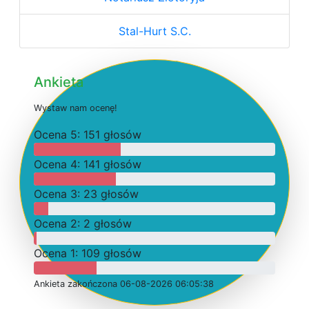
Stal-Hurt S.C.
Ankieta
W
y
s
t
a
w
n
a
m
o
c
e
n
ę
!
O
c
e
n
a 5: 151 głosów
O
c
e
n
a 4: 141 głosów
O
c
e
n
a 3: 23 głosów
O
c
e
n
a 2: 2 głosów
O
c
e
n
a 1: 109 głosów
Ankieta
z
a
k
o
ń
c
z
o
n
a 06-08-2026 06:05:38