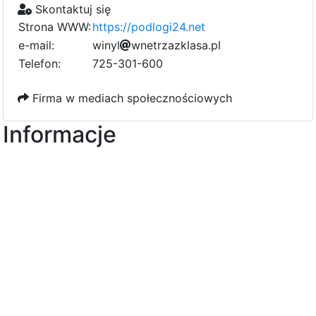
Skontaktuj się
Strona WWW:
https://podlogi24.net
e-mail:
w
i
n
y
l
3
w
5
n
e
t
r
z
a
z
k
b
l
a
s
a
9
.
8
p
l
3
c
Telefon:
725-301-600
f
8
Firma w mediach społecznościowych
Informacje