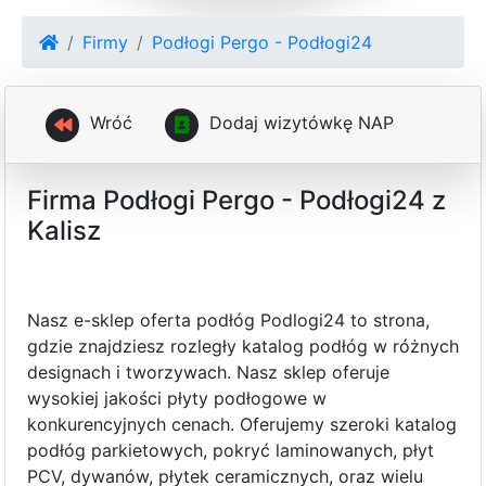
Firmy
Podłogi Pergo - Podłogi24
Wróć
D
o
d
a
j
w
i
z
y
t
ó
w
k
ę
N
A
P
Firma Podłogi Pergo - Podłogi24 z
Kalisz
Nasz e-sklep oferta podłóg Podlogi24 to strona,
gdzie znajdziesz rozległy katalog podłóg w różnych
designach i tworzywach. Nasz sklep oferuje
wysokiej jakości płyty podłogowe w
konkurencyjnych cenach. Oferujemy szeroki katalog
podłóg parkietowych, pokryć laminowanych, płyt
PCV, dywanów, płytek ceramicznych, oraz wielu