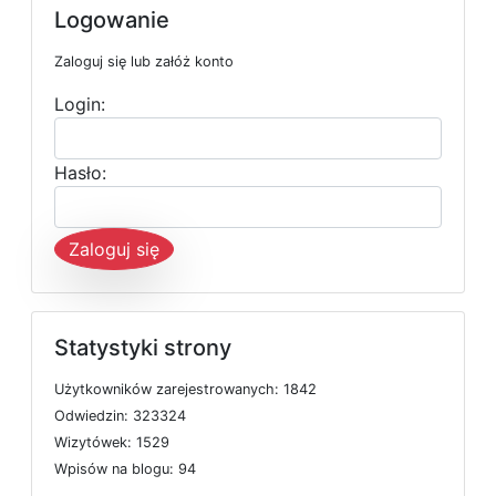
Logowanie
Zaloguj się lub załóż konto
Login:
Hasło:
Zaloguj się
Statystyki strony
U
ż
y
t
k
o
w
n
i
k
ó
w
z
a
r
e
j
e
s
t
r
o
w
a
n
y
c
h: 1842
O
d
w
i
e
d
z
i
n: 323324
W
i
z
y
t
ó
w
e
k: 1529
W
p
i
s
ó
w
n
a
b
l
o
g
u: 94