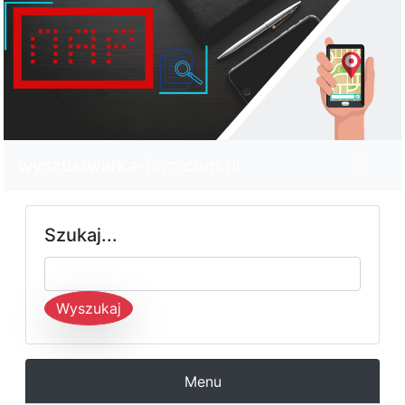
wyszukiwarka-firm.com.pl
Szukaj...
Wyszukaj
Menu