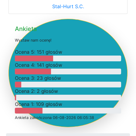
Stal-Hurt S.C.
Ankieta
W
y
s
t
a
w
n
a
m
o
c
e
n
ę
!
O
c
e
n
a 5: 151 głosów
O
c
e
n
a 4: 141 głosów
O
c
e
n
a 3: 23 głosów
O
c
e
n
a 2: 2 głosów
O
c
e
n
a 1: 109 głosów
Ankieta
z
a
k
o
ń
c
z
o
n
a 06-08-2026 06:05:38