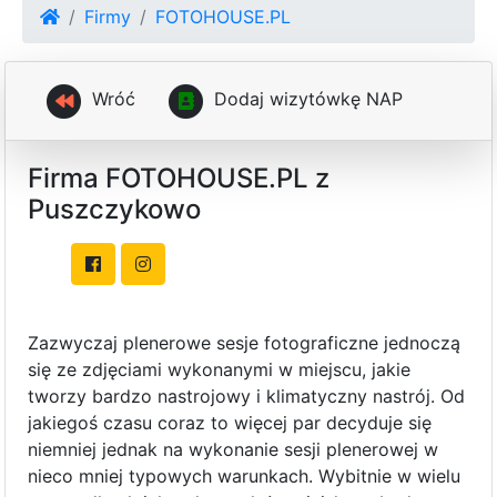
Firmy
FOTOHOUSE.PL
Wróć
D
o
d
a
j
w
i
z
y
t
ó
w
k
ę
N
A
P
Firma FOTOHOUSE.PL z
Puszczykowo
Zazwyczaj plenerowe sesje fotograficzne jednoczą
się ze zdjęciami wykonanymi w miejscu, jakie
tworzy bardzo nastrojowy i klimatyczny nastrój. Od
jakiegoś czasu coraz to więcej par decyduje się
niemniej jednak na wykonanie sesji plenerowej w
nieco mniej typowych warunkach. Wybitnie w wielu