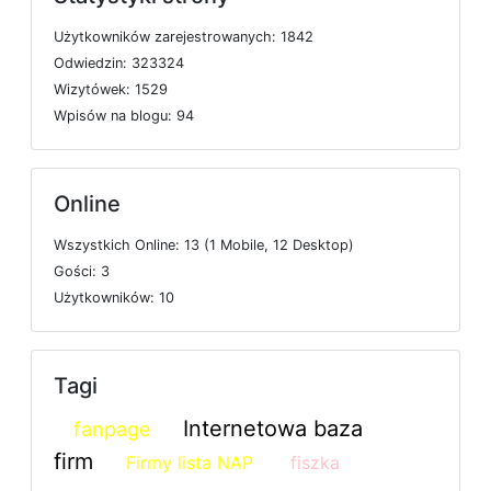
U
ż
y
t
k
o
w
n
i
k
ó
w
z
a
r
e
j
e
s
t
r
o
w
a
n
y
c
h: 1842
O
d
w
i
e
d
z
i
n: 323324
W
i
z
y
t
ó
w
e
k: 1529
W
p
i
s
ó
w
n
a
b
l
o
g
u: 94
Online
W
s
z
y
s
t
k
i
c
h
O
n
l
i
n
e: 13 (1
M
o
b
i
l
e, 12
D
e
s
k
t
o
p)
G
o
ś
c
i: 3
U
ż
y
t
k
o
w
n
i
k
ó
w: 10
Tagi
Internetowa baza
fanpage
firm
Firmy lista NAP
fiszka