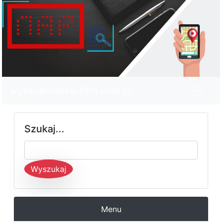
wyszukiwarka-firm.com.pl
Szukaj...
Wyszukaj
Menu