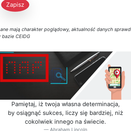
Zapisz
D
a
n
e
m
a
j
ą
c
h
a
r
a
k
t
e
r poglądowy,
a
k
t
u
a
l
n
o
ś
ć
d
a
n
y
c
h
s
p
r
a
w
d
 bazie CEIDG
Pamiętaj, iż twoja własna determinacja,
by osiągnąć sukces, liczy się bardziej, niż
cokolwiek innego na świecie.
Abraham Lincoln