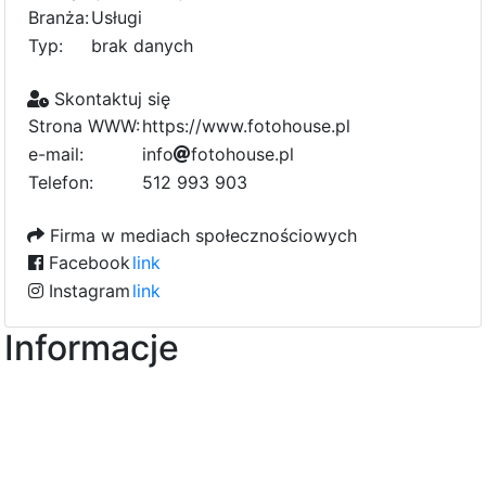
Branża:
Usługi
Typ:
brak danych
Skontaktuj się
Strona WWW:
https://www.fotohouse.pl
e-mail:
i
n
f
o
3
f
o
t
o
h
o
u
s
e
.
p
l
Telefon:
512 993 903
Firma w mediach społecznościowych
Facebook
link
Instagram
link
Informacje