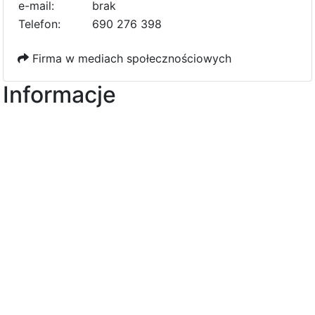
e-mail:
e
b
r
a
k
9
Telefon:
690 276 398
Firma w mediach społecznościowych
Informacje