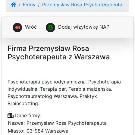
Firmy
Przemysław Rosa Psychoterapeuta
Wróć
D
o
d
a
j
w
i
z
y
t
ó
w
k
ę
N
A
P
Firma Przemysław Rosa
Psychoterapeuta z Warszawa
Psychoterapia psychodynamiczna. Psychoterapia
indywidualna. Terapia par. Terapia małżeńska.
Psychotraumatolog Warszawa. Praktyk
Brainspotting.
Dane firmy:
Nazwa:
Przemysław Rosa Psychoterapeuta
Miasto:
03-984 Warszawa