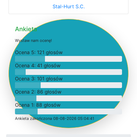
Stal-Hurt S.C.
Ankieta
W
y
s
t
a
w
n
a
m
o
c
e
n
ę
!
O
c
e
n
a 5: 121 głosów
O
c
e
n
a 4: 41 głosów
O
c
e
n
a 3: 101 głosów
O
c
e
n
a 2: 86 głosów
O
c
e
n
a 1: 88 głosów
Ankieta
z
a
k
o
ń
c
z
o
n
a 08-08-2026 05:04:41