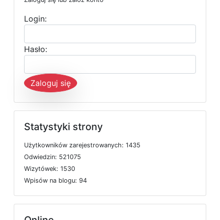
Login:
Hasło:
Zaloguj się
Statystyki strony
U
ż
y
t
k
o
w
n
i
k
ó
w
z
a
r
e
j
e
s
t
r
o
w
a
n
y
c
h: 1435
O
d
w
i
e
d
z
i
n: 521075
W
i
z
y
t
ó
w
e
k: 1530
W
p
i
s
ó
w
n
a
b
l
o
g
u: 94