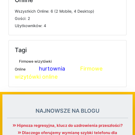
Online
W
s
z
y
s
t
k
i
c
h
O
n
l
i
n
e: 6 (2
M
o
b
i
l
e, 4
D
e
s
k
t
o
p)
G
o
ś
c
i: 2
U
ż
y
t
k
o
w
n
i
k
ó
w: 4
Tagi
Firmowe wizytówki
hurtownia
Firmowe
Online
wizytówki online
NAJNOWSZE NA BLOGU
Hipnoza regresyjna, klucz do uzdrowienia przeszłości?
Dlaczego oferujemy wymianę szybki telefonu dla