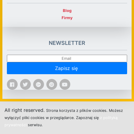
Blog
Firmy
NEWSLETTER
Zapisz się
All right reserved.
Strona
k
o
r
z
y
s
t
a z plików cookies.
M
o
ż
e
s
z
w
y
ł
ą
c
z
y
ć
p
l
i
k
i
c
o
o
k
i
e
s w przeglądarce.
Z
a
p
o
z
n
a
j
s
i
ę
z polityką
prywatności
s
e
r
w
i
s
u.