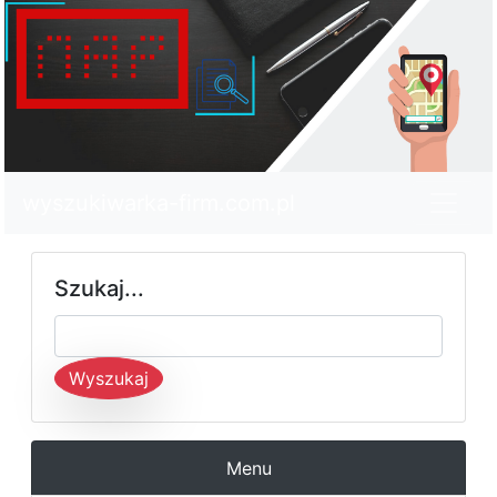
wyszukiwarka-firm.com.pl
Szukaj...
Wyszukaj
Menu