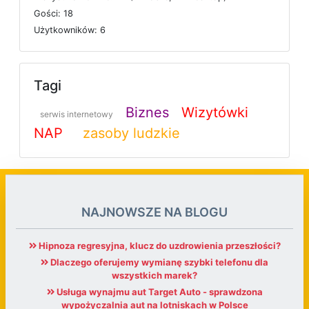
G
o
ś
c
i: 18
U
ż
y
t
k
o
w
n
i
k
ó
w: 6
Tagi
Biznes
Wizytówki
serwis internetowy
NAP
zasoby ludzkie
NAJNOWSZE NA BLOGU
Hipnoza regresyjna, klucz do uzdrowienia przeszłości?
Dlaczego oferujemy wymianę szybki telefonu dla
wszystkich marek?
Usługa wynajmu aut Target Auto - sprawdzona
wypożyczalnia aut na lotniskach w Polsce