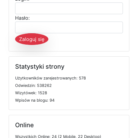
Hasło:
Zaloguj się
Statystyki strony
U
ż
y
t
k
o
w
n
i
k
ó
w
z
a
r
e
j
e
s
t
r
o
w
a
n
y
c
h: 578
O
d
w
i
e
d
z
i
n: 538262
W
i
z
y
t
ó
w
e
k: 1528
W
p
i
s
ó
w
n
a
b
l
o
g
u: 94
Online
W
s
z
y
s
t
k
i
c
h
O
n
l
i
n
e: 24 (2
M
o
b
i
l
e, 22
D
e
s
k
t
o
p)