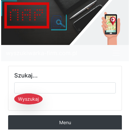
wyszukiwarka-firm.com.pl
Szukaj...
Wyszukaj
Menu