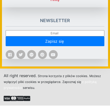
NEWSLETTER
Zapisz się
All right reserved.
Strona
k
o
r
z
y
s
t
a z plików cookies.
M
o
ż
e
s
z
w
y
ł
ą
c
z
y
ć
p
l
i
k
i
c
o
o
k
i
e
s w przeglądarce.
Z
a
p
o
z
n
a
j
s
i
ę
z polityką
prywatności
s
e
r
w
i
s
u.