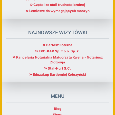
Części ze stali trudnościeralnej
Lemiesze do wymagających maszyn
NAJNOWSZE WIZYTÓWKI
Bartosz Koterba
EKO-KAR Sp. z o.o. Sp. k.
Kancelaria Notarialna Małgorzata Kwella - Notariusz
Złotoryja
Stal-Hurt S.C.
Eduzakup Bartłomiej Kobrzyński
MENU
Blog
Firmy