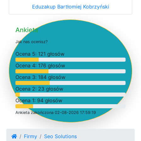
Eduzakup Bartłomiej Kobrzyński
Ankieta
J
a
k
n
a
s
o
c
e
n
i
s
z
?
O
c
e
n
a 5: 121 głosów
O
c
e
n
a 4: 176 głosów
O
c
e
n
a 3: 184 głosów
O
c
e
n
a 2: 23 głosów
O
c
e
n
a 1: 94 głosów
Ankieta
z
a
k
o
ń
c
z
o
n
a 02-08-2026 17:59:19
Firmy
Seo Solutions