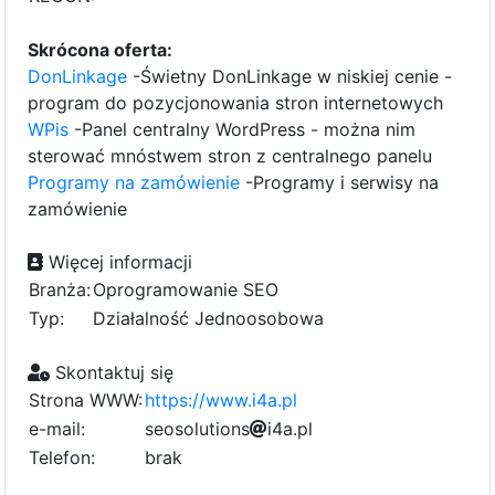
Skrócona oferta:
DonLinkage
-Świetny DonLinkage w niskiej cenie -
program do pozycjonowania stron internetowych
WPis
-Panel centralny WordPress - można nim
sterować mnóstwem stron z centralnego panelu
Programy na zamówienie
-Programy i serwisy na
zamówienie
Więcej informacji
Branża:
Oprogramowanie SEO
Typ:
Działalność Jednoosobowa
Skontaktuj się
Strona WWW:
https://www.i4a.pl
e-mail:
s
e
o
s
o
l
6
u
t
i
o
b
n
s
i
4
a
.
p
l
3
Telefon:
brak
d