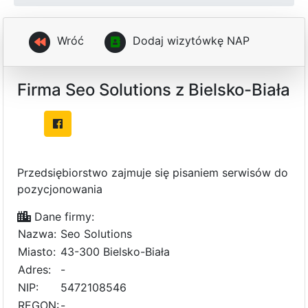
Wróć
D
o
d
a
j
w
i
z
y
t
ó
w
k
ę
N
A
P
Firma Seo Solutions z Bielsko-Biała
Przedsiębiorstwo zajmuje się pisaniem serwisów do
pozycjonowania
Dane firmy:
Nazwa:
Seo Solutions
Miasto:
43-300 Bielsko-Biała
Adres:
-
NIP:
5472108546
REGON:
-