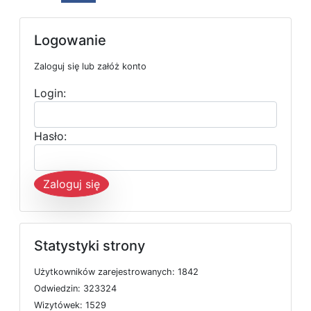
Logowanie
Zaloguj się lub załóż konto
Login:
Hasło:
Zaloguj się
Statystyki strony
U
ż
y
t
k
o
w
n
i
k
ó
w
z
a
r
e
j
e
s
t
r
o
w
a
n
y
c
h: 1842
O
d
w
i
e
d
z
i
n: 323324
W
i
z
y
t
ó
w
e
k: 1529