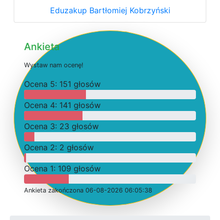
Eduzakup Bartłomiej Kobrzyński
Ankieta
W
y
s
t
a
w
n
a
m
o
c
e
n
ę
!
O
c
e
n
a 5: 151 głosów
O
c
e
n
a 4: 141 głosów
O
c
e
n
a 3: 23 głosów
O
c
e
n
a 2: 2 głosów
O
c
e
n
a 1: 109 głosów
Ankieta
z
a
k
o
ń
c
z
o
n
a 06-08-2026 06:05:38