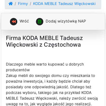
Firmy
KODA MEBLE Tadeusz Więckowski
Wróć
D
o
d
a
j
w
i
z
y
t
ó
w
k
ę
N
A
P
Firma KODA MEBLE Tadeusz
Więckowski z Częstochowa
Dlaczego meble warto kupować u dobrych
producentów
Zakup mebli do swojego domu czy mieszkania to
poważna inwestycja, i każdy będzie chciał aby
posiadały one odpowiednią jakość. Dlatego też
podczas wyboru, takiego jak na przykład KODA
MEBLE Tadeusz Więckowski, należy zwrócić swoją
uwagę na to, jak wygląda jakość jego realizacji.