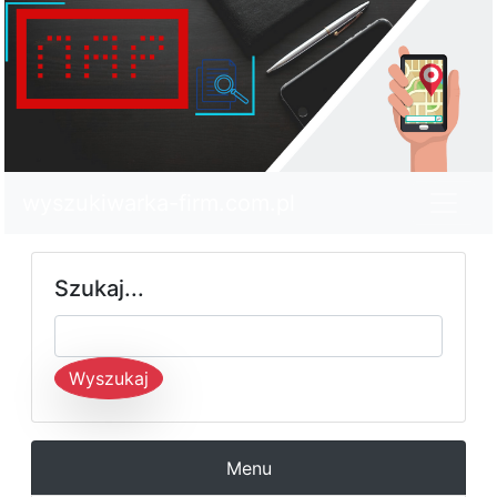
wyszukiwarka-firm.com.pl
Szukaj...
Wyszukaj
Menu