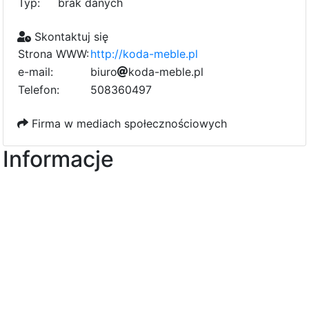
Typ:
brak danych
Skontaktuj się
Strona WWW:
http://koda-meble.pl
e-mail:
b
f
i
u
r
o
k
o
d
6
a
-
m
e
b
8
l
e
.
8
p
l
b
0
b
Telefon:
508360497
d
c
Firma w mediach społecznościowych
Informacje