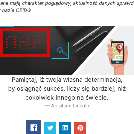
D
a
n
e
m
a
j
ą
c
h
a
r
a
k
t
e
r poglądowy,
a
k
t
u
a
l
n
o
ś
ć
d
a
n
y
c
h
s
p
r
a
w
d
 bazie CEIDG
Pamiętaj, iż twoja własna determinacja,
by osiągnąć sukces, liczy się bardziej, niż
cokolwiek innego na świecie.
Abraham Lincoln