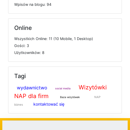
W
p
i
s
ó
w
n
a
b
l
o
g
u: 94
Online
W
s
z
y
s
t
k
i
c
h
O
n
l
i
n
e: 11 (10
M
o
b
i
l
e, 1
D
e
s
k
t
o
p)
G
o
ś
c
i: 3
U
ż
y
t
k
o
w
n
i
k
ó
w: 8
Tagi
Wizytówki
wydawnictwo
social media
NAP dla firm
NAP
Baza wizytówek
kontaktować się
biznes