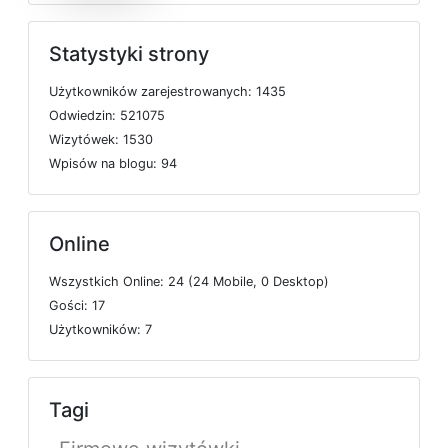
Statystyki strony
U
ż
y
t
k
o
w
n
i
k
ó
w
z
a
r
e
j
e
s
t
r
o
w
a
n
y
c
h: 1435
O
d
w
i
e
d
z
i
n: 521075
W
i
z
y
t
ó
w
e
k: 1530
W
p
i
s
ó
w
n
a
b
l
o
g
u: 94
Online
W
s
z
y
s
t
k
i
c
h
O
n
l
i
n
e: 24 (24
M
o
b
i
l
e, 0
D
e
s
k
t
o
p)
G
o
ś
c
i: 17
U
ż
y
t
k
o
w
n
i
k
ó
w: 7
Tagi