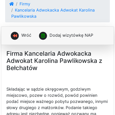
Firmy
Kancelaria Adwokacka Adwokat Karolina
Pawlikowska
Wróć
D
o
d
a
j
w
i
z
y
t
ó
w
k
ę
N
A
P
Firma Kancelaria Adwokacka
Adwokat Karolina Pawlikowska z
Bełchatów
Składając w sądzie okręgowym, godziwym
miejscowo, pozew o rozwód, powód powinien
podać miejsce ważnego pobytu pozwanego, innymi
słowy drugiego z małżonków. Podanie takiego
adresu jest niezbędne, ponieważ pozwany ma