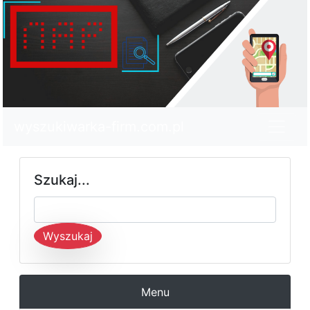
wyszukiwarka-firm.com.pl
Szukaj...
Wyszukaj
Menu