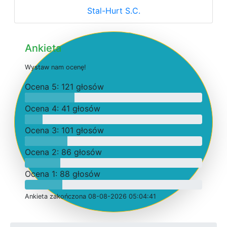
Stal-Hurt S.C.
Ankieta
W
y
s
t
a
w
n
a
m
o
c
e
n
ę
!
O
c
e
n
a 5: 121 głosów
O
c
e
n
a 4: 41 głosów
O
c
e
n
a 3: 101 głosów
O
c
e
n
a 2: 86 głosów
O
c
e
n
a 1: 88 głosów
Ankieta
z
a
k
o
ń
c
z
o
n
a 08-08-2026 05:04:41