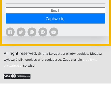
Zapisz się
All right reserved.
Strona
k
o
r
z
y
s
t
a z plików cookies.
M
o
ż
e
s
z
w
y
ł
ą
c
z
y
ć
p
l
i
k
i
c
o
o
k
i
e
s w przeglądarce.
Z
a
p
o
z
n
a
j
s
i
ę
z polityką
prywatności
s
e
r
w
i
s
u.