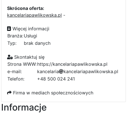
Skrócona oferta:
kancelariapawlikowska.pl
-
Więcej informacji
Branża:
Usługi
Typ:
brak danych
Skontaktuj się
Strona WWW:
https://kancelariapawlikowska.pl
e-mail:
k
a
n
c
e
l
a
r
i
a
0
k
a
n
c
e
l
a
r
i
a
p
a
w
l
1
i
k
o
w
s
k
a
.
p
l
8
a
Telefon:
+48 500 024 241
3
Firma w mediach społecznościowych
Informacje