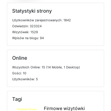
Statystyki strony
U
ż
y
t
k
o
w
n
i
k
ó
w
z
a
r
e
j
e
s
t
r
o
w
a
n
y
c
h: 1842
O
d
w
i
e
d
z
i
n: 323324
W
i
z
y
t
ó
w
e
k: 1529
W
p
i
s
ó
w
n
a
b
l
o
g
u: 94
Online
W
s
z
y
s
t
k
i
c
h
O
n
l
i
n
e: 15 (14
M
o
b
i
l
e, 1
D
e
s
k
t
o
p)
G
o
ś
c
i: 10
U
ż
y
t
k
o
w
n
i
k
ó
w: 5
Tagi
Firmowe wizytówki
Wizytówki firmowe