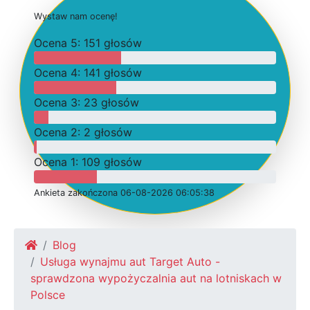
W
y
s
t
a
w
n
a
m
o
c
e
n
ę
!
O
c
e
n
a 5: 151 głosów
O
c
e
n
a 4: 141 głosów
O
c
e
n
a 3: 23 głosów
O
c
e
n
a 2: 2 głosów
O
c
e
n
a 1: 109 głosów
Ankieta
z
a
k
o
ń
c
z
o
n
a 06-08-2026 06:05:38
Blog
Usługa wynajmu aut Target Auto -
sprawdzona wypożyczalnia aut na lotniskach w
Polsce