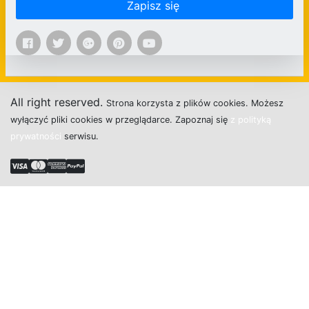
Zapisz się
All right reserved.
Strona
k
o
r
z
y
s
t
a z plików cookies.
M
o
ż
e
s
z
w
y
ł
ą
c
z
y
ć
p
l
i
k
i
c
o
o
k
i
e
s w przeglądarce.
Z
a
p
o
z
n
a
j
s
i
ę
z polityką
prywatności
s
e
r
w
i
s
u.