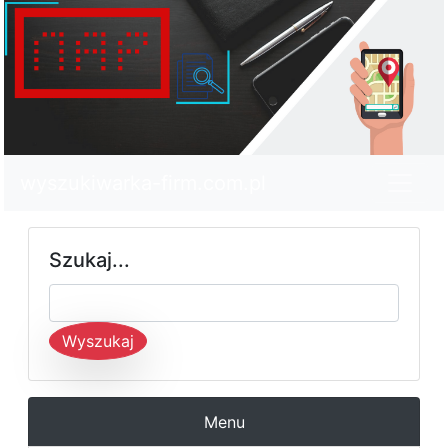
wyszukiwarka-firm.com.pl
Szukaj...
Wyszukaj
Menu