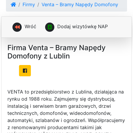
Firmy
Venta – Bramy Napędy Domofony
Wróć
D
o
d
a
j
w
i
z
y
t
ó
w
k
ę
N
A
P
Firma Venta – Bramy Napędy
Domofony z Lublin
VENTA to przedsiębiorstwo z Lublina, działająca na
rynku od 1988 roku. Zajmujemy się dystrybucją,
instalacją i serwisem bram garażowych, drzwi
technicznych, domofonów, wideodomofonów,
automatyki, szlabanów i ogrodzeń. Współpracujemy
z renomowanymi producentami takimi jak