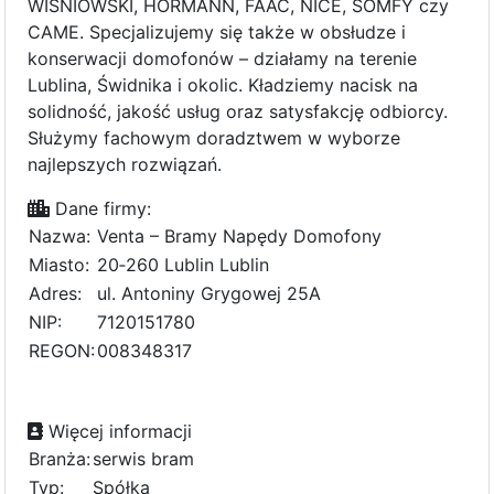
WIŚNIOWSKI, HÖRMANN, FAAC, NICE, SOMFY czy
CAME. Specjalizujemy się także w obsłudze i
konserwacji domofonów – działamy na terenie
Lublina, Świdnika i okolic. Kładziemy nacisk na
solidność, jakość usług oraz satysfakcję odbiorcy.
Służymy fachowym doradztwem w wyborze
najlepszych rozwiązań.
Dane firmy:
Nazwa:
Venta – Bramy Napędy Domofony
Miasto:
20‑260 Lublin Lublin
Adres:
ul. Antoniny Grygowej 25A
NIP:
7120151780
REGON:
008348317
Więcej informacji
Branża:
serwis bram
Typ:
Spółka