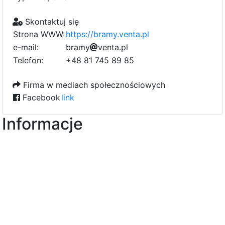
Skontaktuj się
Strona WWW:
https://bramy.venta.pl
e-mail:
b
r
a
m
d
y
4
v
b
e
n
t
a
.
p
l
8
Telefon:
+48 81 745 89 85
f
Firma w mediach społecznościowych
Facebook
link
Informacje