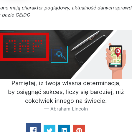
D
a
n
e
m
a
j
ą
c
h
a
r
a
k
t
e
r poglądowy,
a
k
t
u
a
l
n
o
ś
ć
d
a
n
y
c
h
s
p
r
a
w
d
 bazie CEIDG
Pamiętaj, iż twoja własna determinacja,
by osiągnąć sukces, liczy się bardziej, niż
cokolwiek innego na świecie.
Abraham Lincoln