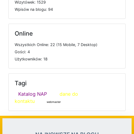
W
i
z
y
t
ó
w
e
k: 1529
W
p
i
s
ó
w
n
a
b
l
o
g
u: 94
Online
W
s
z
y
s
t
k
i
c
h
O
n
l
i
n
e: 22 (15
M
o
b
i
l
e, 7
D
e
s
k
t
o
p)
G
o
ś
c
i: 4
U
ż
y
t
k
o
w
n
i
k
ó
w: 18
Tagi
Katalog NAP
dane do
kontaktu
webmaster