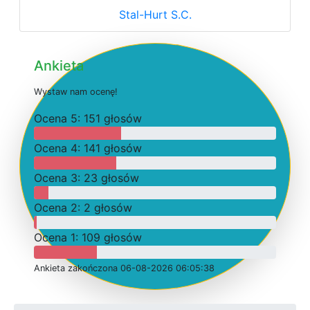
Stal-Hurt S.C.
Ankieta
W
y
s
t
a
w
n
a
m
o
c
e
n
ę
!
O
c
e
n
a 5: 151 głosów
O
c
e
n
a 4: 141 głosów
O
c
e
n
a 3: 23 głosów
O
c
e
n
a 2: 2 głosów
O
c
e
n
a 1: 109 głosów
Ankieta
z
a
k
o
ń
c
z
o
n
a 06-08-2026 06:05:38