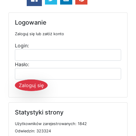
Logowanie
Zaloguj się lub załóż konto
Login:
Hasło:
Zaloguj się
Statystyki strony
U
ż
y
t
k
o
w
n
i
k
ó
w
z
a
r
e
j
e
s
t
r
o
w
a
n
y
c
h: 1842
O
d
w
i
e
d
z
i
n: 323324