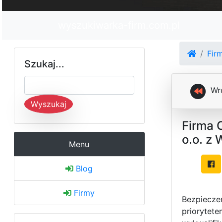
wyszukiwarka-firm.com.pl
Fir
Szukaj...
Wr
Wyszukaj
Firma 
o.o. z
Menu
Blog
Firmy
Bezpieczeń
priorytet