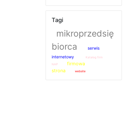
Tagi
mikroprzedsię
biorca
serwis
internetowy
Katalog firm
firmowa
NAP
strona
website