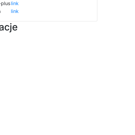
plus
link
n
link
acje