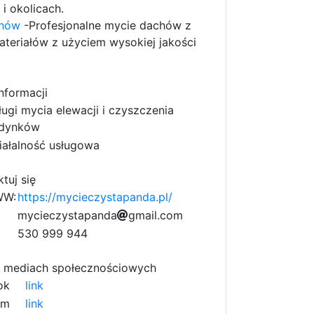
i okolicach.
chów
-Profesjonalne mycie dachów z
teriałów z użyciem wysokiej jakości
nformacji
ługi mycia elewacji i czyszczenia
dynków
iałalność usługowa
tuj się
WW:
https://mycieczystapanda.pl/
f
m
y
c
c
b
i
e
e
c
z
y
s
t
a
p
1
a
6
n
d
a
g
m
a
3
i
l
.
1
c
o
m
2
4
5
8
1
530 999 944
c
 mediach społecznościowych
ok
link
am
link