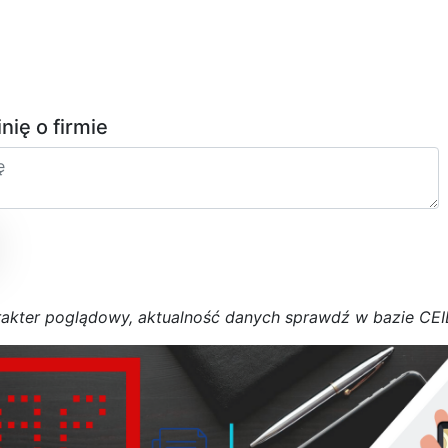
inię o firmie
r
a
k
t
e
r poglądowy,
a
k
t
u
a
l
n
o
ś
ć
d
a
n
y
c
h
s
p
r
a
w
d
ź w bazie CE