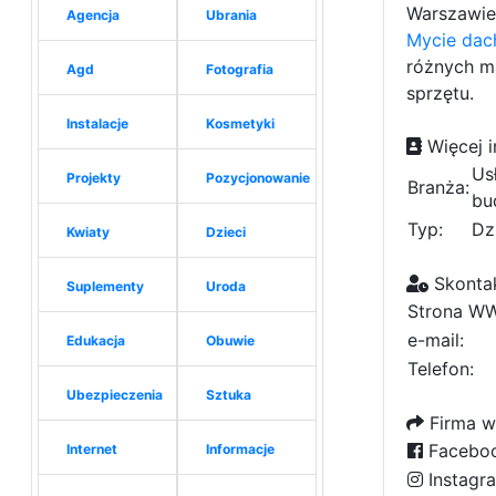
Warszawie 
Agencja
Ubrania
Mycie da
różnych ma
Agd
Fotografia
sprzętu.
Instalacje
Kosmetyki
Więcej i
Us
Projekty
Pozycjonowanie
Branża:
bu
Typ:
Dz
Kwiaty
Dzieci
Skontak
Suplementy
Uroda
Strona W
e-mail:
Edukacja
Obuwie
Telefon:
Ubezpieczenia
Sztuka
Firma w
Facebo
Internet
Informacje
Instagr