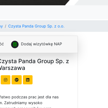
my
Czysta Panda Group Sp. z o.o.
óć
D
o
d
a
j
w
i
z
y
t
ó
w
k
ę
N
A
P
Czysta Panda Group Sp. z
 Warszawa
stwo podczas prac jest dla nas
em. Zatrudniamy wysoko