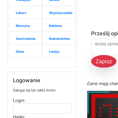
Lekarz
Wypożyczalnia
Maszyny
Reklama
Prześlij op
Gastronomia
Budownictwo
Dieta
Lampy
Zapisz
Logowanie
D
a
n
e
m
a
j
ą
c
h
a
Zaloguj się lub załóż konto
Login:
Hasło: