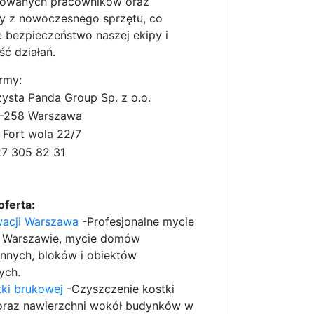
kowanych pracowników oraz
y z nowoczesnego sprzętu, co
 bezpieczeństwo naszej ekipy i
ć działań.
rmy:
ysta Panda Group Sp. z o.o.
-258 Warszawa
. Fort wola 22/7
7 305 82 31
oferta:
wacji Warszawa
-Profesjonalne mycie
w Warszawie, mycie domów
nnych, bloków i obiektów
ych.
ki brukowej
-Czyszczenie kostki
oraz nawierzchni wokół budynków w