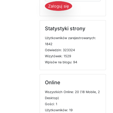
Zaloguj się
Statystyki strony
U
ż
y
t
k
o
w
n
i
k
ó
w
z
a
r
e
j
e
s
t
r
o
w
a
n
y
c
h:
1842
O
d
w
i
e
d
z
i
n: 323324
W
i
z
y
t
ó
w
e
k: 1529
W
p
i
s
ó
w
n
a
b
l
o
g
u: 94
Online
W
s
z
y
s
t
k
i
c
h
O
n
l
i
n
e: 20 (18
M
o
b
i
l
e, 2
D
e
s
k
t
o
p)
G
o
ś
c
i: 1
U
ż
y
t
k
o
w
n
i
k
ó
w: 19