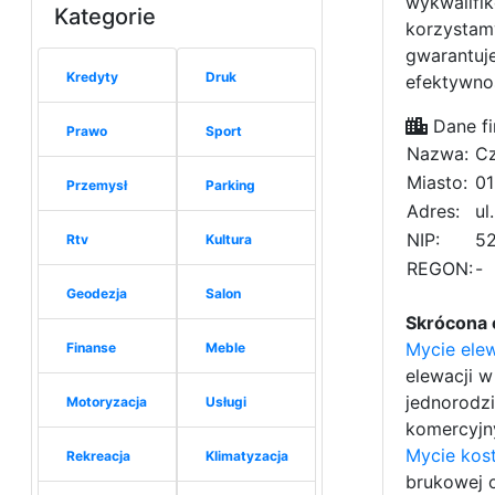
wykwalifi
Kategorie
korzystam
gwarantuje
Kredyty
Druk
efektywnoś
Dane fi
Prawo
Sport
Nazwa:
Cz
Miasto:
01
Przemysł
Parking
Adres:
ul
NIP:
52
Rtv
Kultura
REGON:
-
Geodezja
Salon
Skrócona 
Mycie ele
Finanse
Meble
elewacji 
jednorodzi
Motoryzacja
Usługi
komercyjn
Mycie kost
Rekreacja
Klimatyzacja
brukowej 