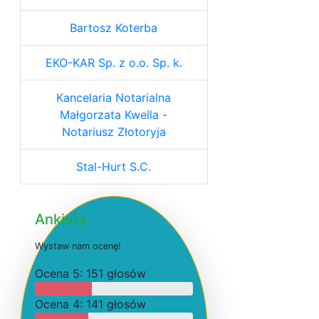
Bartosz Koterba
EKO-KAR Sp. z o.o. Sp. k.
Kancelaria Notarialna
Małgorzata Kwella -
Notariusz Złotoryja
Stal-Hurt S.C.
Ankieta
W
y
s
t
a
w
n
a
m
o
c
e
n
ę
!
O
c
e
n
a 5: 151 głosów
O
c
e
n
a 4: 141 głosów