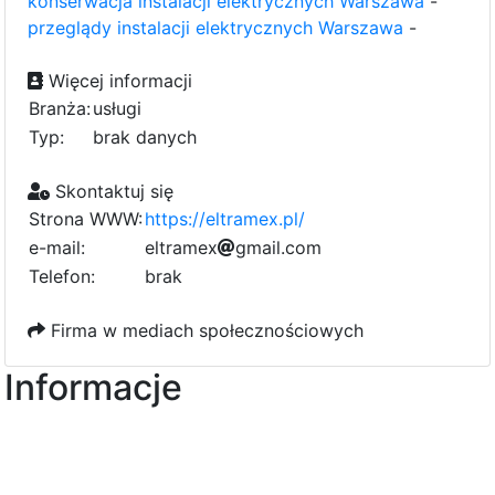
konserwacja instalacji elektrycznych Warszawa
-
przeglądy instalacji elektrycznych Warszawa
-
Więcej informacji
Branża:
usługi
Typ:
brak danych
Skontaktuj się
Strona WWW:
https://eltramex.pl/
e-mail:
e
e
l
t
a
r
a
m
e
x
g
0
m
a
i
l
.
c
o
m
1
Telefon:
brak
Firma w mediach społecznościowych
Informacje