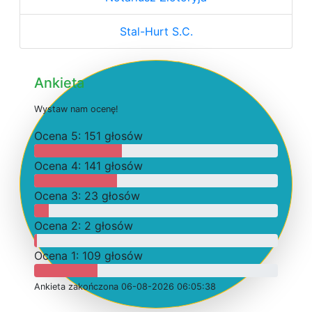
Stal-Hurt S.C.
Ankieta
W
y
s
t
a
w
n
a
m
o
c
e
n
ę
!
O
c
e
n
a 5: 151 głosów
O
c
e
n
a 4: 141 głosów
O
c
e
n
a 3: 23 głosów
O
c
e
n
a 2: 2 głosów
O
c
e
n
a 1: 109 głosów
Ankieta
z
a
k
o
ń
c
z
o
n
a 06-08-2026 06:05:38