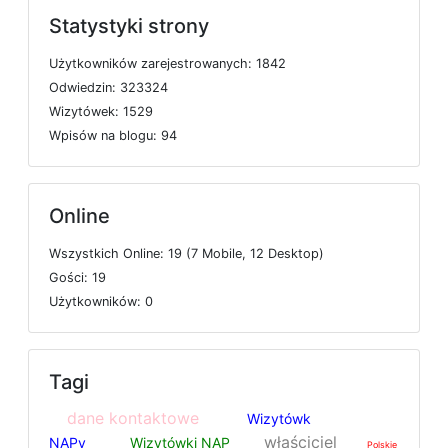
Statystyki strony
U
ż
y
t
k
o
w
n
i
k
ó
w
z
a
r
e
j
e
s
t
r
o
w
a
n
y
c
h: 1842
O
d
w
i
e
d
z
i
n: 323324
W
i
z
y
t
ó
w
e
k: 1529
W
p
i
s
ó
w
n
a
b
l
o
g
u: 94
Online
W
s
z
y
s
t
k
i
c
h
O
n
l
i
n
e: 19 (7
M
o
b
i
l
e, 12
D
e
s
k
t
o
p)
G
o
ś
c
i: 19
U
ż
y
t
k
o
w
n
i
k
ó
w: 0
Tagi
dane kontaktowe
Wizytówk
właściciel
NAPy
Wizytówki NAP
Polskie