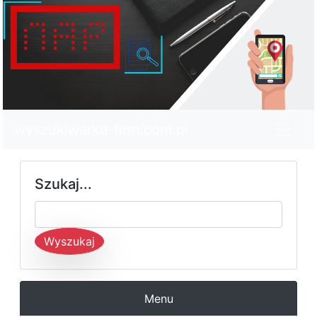
wyszukiwarka-firm.com.pl
Szukaj...
Wyszukaj
Menu