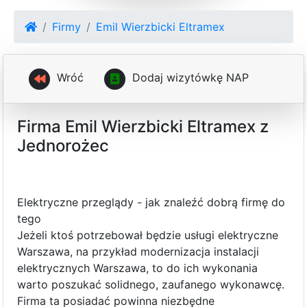
Firmy
Emil Wierzbicki Eltramex
Wróć
D
o
d
a
j
w
i
z
y
t
ó
w
k
ę
N
A
P
Firma Emil Wierzbicki Eltramex z
Jednorożec
Elektryczne przeglądy - jak znaleźć dobrą firmę do
tego
Jeżeli ktoś potrzebował będzie usługi elektryczne
Warszawa, na przykład modernizacja instalacji
elektrycznych Warszawa, to do ich wykonania
warto poszukać solidnego, zaufanego wykonawcę.
Firma ta posiadać powinna niezbędne