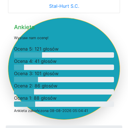
Stal-Hurt S.C.
Ankieta
W
y
s
t
a
w
n
a
m
o
c
e
n
ę
!
O
c
e
n
a 5: 121 głosów
O
c
e
n
a 4: 41 głosów
O
c
e
n
a 3: 101 głosów
O
c
e
n
a 2: 86 głosów
O
c
e
n
a 1: 88 głosów
Ankieta
z
a
k
o
ń
c
z
o
n
a 08-08-2026 05:04:41