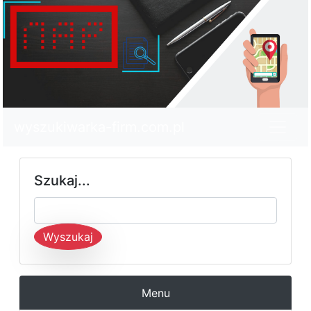
wyszukiwarka-firm.com.pl
Szukaj...
Wyszukaj
Menu