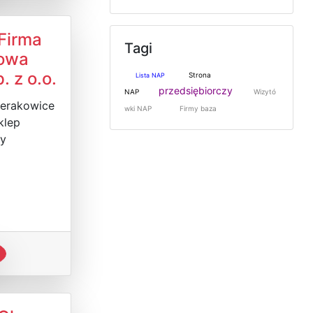
Firma
Tagi
owa
. z o.o.
Strona
Lista NAP
przedsiębiorczy
NAP
Wizytó
ierakowice
wki NAP
Firmy baza
klep
y