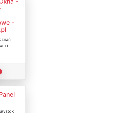
Okna -
-
owe -
.pl
Poznań
om i
Panel
iałystok