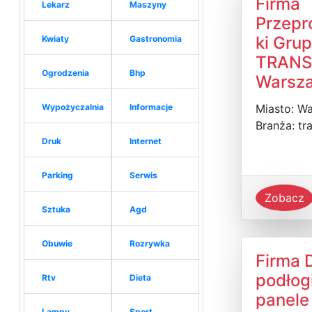
Firma
Lekarz
Maszyny
Przep
ki Gru
Kwiaty
Gastronomia
TRANS
Ogrodzenia
Bhp
Warsz
Wypożyczalnia
Informacje
Miasto: W
Branża: tr
Druk
Internet
Parking
Serwis
Zobacz
Sztuka
Agd
Obuwie
Rozrywka
Firma 
podłog
Rtv
Dieta
panele
Lampy
Sport