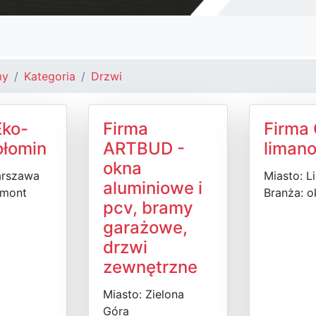
my
Kategoria
Drzwi
Eko-
Firma
Firma
łomin
ARTBUD -
liman
okna
arszawa
Miasto: 
aluminiowe i
emont
Branża: o
pcv, bramy
garażowe,
drzwi
zewnętrzne
Miasto: Zielona
Góra