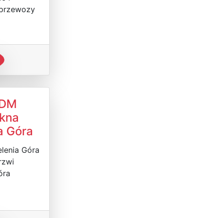
 przewozy
 DM
Okna
a Góra
elenia Góra
rzwi
óra