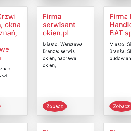
Drzwi
Firma
Firma 
, okna
serwisant-
Handl
znań,
okien.pl
BAT sp
Miasto: Warszawa
Miasto: S
owe
Branża: serwis
Branża: S
ń
okien, naprawa
budowlan
okien,
oznań
zwi
Zobacz
Zobacz