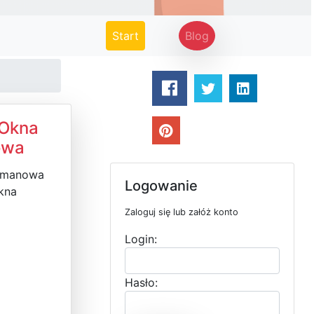
(current)
Start
Blog
 Okna
owa
Limanowa
Logowanie
kna
Zaloguj się lub załóż konto
Login:
Hasło: