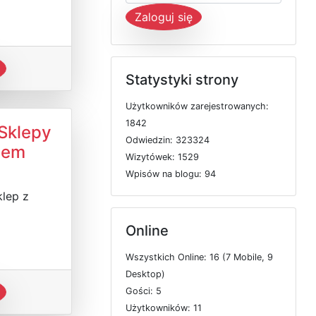
Zaloguj się
Statystyki strony
U
ż
y
t
k
o
w
n
i
k
ó
w
z
a
r
e
j
e
s
t
r
o
w
a
n
y
c
h:
1842
Sklepy
O
d
w
i
e
d
z
i
n: 323324
dem
W
i
z
y
t
ó
w
e
k: 1529
W
p
i
s
ó
w
n
a
b
l
o
g
u: 94
klep z
Online
W
s
z
y
s
t
k
i
c
h
O
n
l
i
n
e: 16 (7
M
o
b
i
l
e, 9
D
e
s
k
t
o
p)
G
o
ś
c
i: 5
U
ż
y
t
k
o
w
n
i
k
ó
w: 11