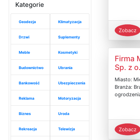
Kategorie
Geodezja
Klimatyzacja
Zobacz
Drzwi
Suplementy
Meble
Kosmetyki
Firma 
Sp. z o
Budownictwo
Ubrania
Miasto: M
Bankowość
Ubezpieczenia
Branża: Br
ogrodzeni
Reklama
Motoryzacja
Biznes
Uroda
Zobacz
Rekreacja
Telewizja