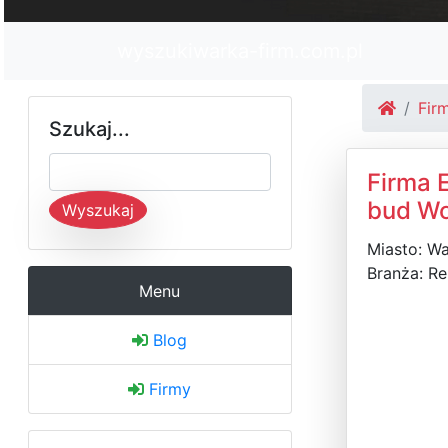
wyszukiwarka-firm.com.pl
Fir
Szukaj...
Firma 
bud Wo
Wyszukaj
Miasto: W
Branża: R
Menu
Blog
Firmy