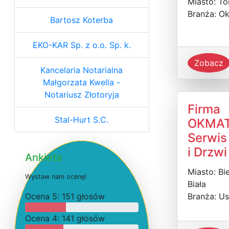
Miasto: To
Branża: O
Bartosz Koterba
EKO-KAR Sp. z o.o. Sp. k.
Zobacz
Kancelaria Notarialna
Małgorzata Kwella -
Notariusz Złotoryja
Firma
Stal-Hurt S.C.
OKMA
Serwis
i Drzwi
Ankieta
Miasto: Bi
W
y
s
t
a
w
n
a
m
o
c
e
n
ę
!
Biała
O
c
e
n
a 5: 151 głosów
Branża: Us
O
c
e
n
a 4: 141 głosów