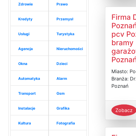
Zdrowie
Prawo
Firma 
Kredyty
Przemysł
Poznań
pcv Po
Usługi
Turystyka
bramy
Agencja
Nieruchomości
garaż
Pozna
Okna
Dzieci
Miasto: P
Branża: Dr
Automatyka
Alarm
Poznań
Transport
Gsm
Instalacje
Grafika
Zobacz
Kultura
Fotografia