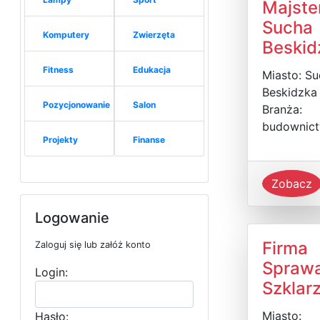
Majste
Sucha
Komputery
Zwierzęta
Beskid
Fitness
Edukacja
Miasto: S
Beskidzka
Pozycjonowanie
Salon
Branża:
budownic
Projekty
Finanse
Zobacz
Logowanie
Firma
Zaloguj się lub załóż konto
Sprawa
Login:
Szklar
Miasto:
Hasło: