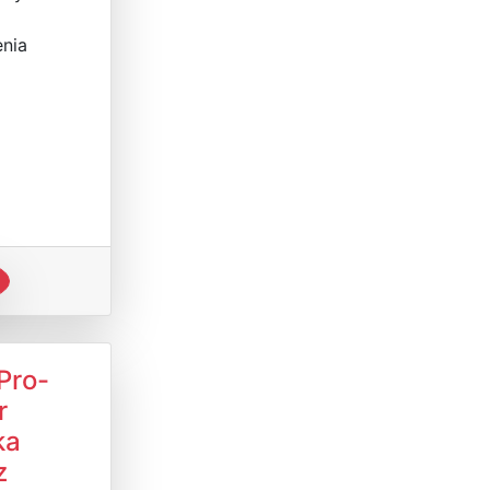
nia
Pro-
r
ka
z