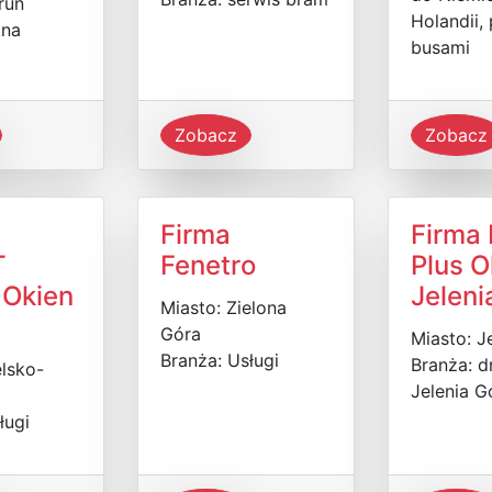
ruń
Holandii,
kna
busami
Zobacz
Zobacz
Firma
Firma
T
Fenetro
Plus 
 Okien
Jeleni
Miasto: Zielona
Góra
Miasto: J
Branża: Usługi
Branża: d
elsko-
Jelenia G
ługi