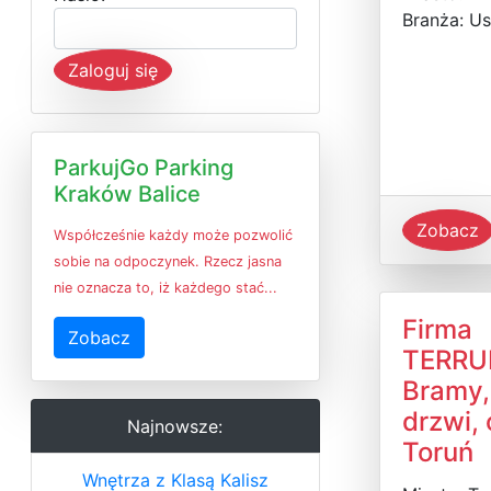
Branża: Us
Zaloguj się
ParkujGo Parking
Kraków Balice
Zobacz
Współcześnie każdy może pozwolić
sobie na odpoczynek. Rzecz jasna
nie oznacza to, iż każdego stać...
Firma
Zobacz
TERRU
Bramy,
drzwi,
Najnowsze:
Toruń
Wnętrza z Klasą Kalisz