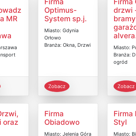
Firma
Firma 
rowadz
Optimus-
drzwi 
pa MR
System sp.j.
bramy
garaż
Miasto: Gdynia
awa
alvera
Orłowo
Branża: Okna, Drzwi
arszawa
Miasto: 
ansport
Branża: D
ogród
Zobacz
Zobacz
Drzwi,
Firma
Firma 
i oraz
Obiadowo
Styl
Miasto: Jelenia Góra
Miasto: B