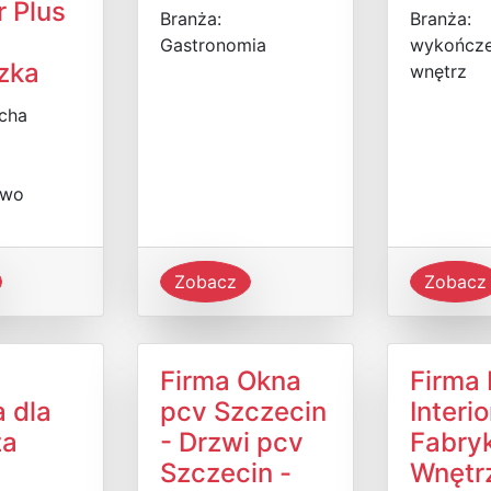
r Plus
Branża:
Branża:
Gastronomia
wykończe
zka
wnętrz
ucha
two
Zobacz
Zobacz
Firma Okna
Firma 
 dla
pcv Szczecin
Interio
za
- Drzwi pcv
Fabry
Szczecin -
Wnętr