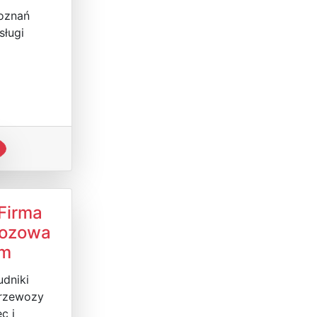
Poznań
sługi
Firma
ozowa
om
udniki
przewozy
c i