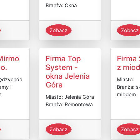
Branża: Okna
Zobacz
Zobacz
Mirmo
Firma Top
Firma 
.o.
System -
z mio
okna Jelenia
iędzychód
Miasto:
Góra
amy i
Branża: s
a
miodem
Miasto: Jelenia Góra
Branża: Remontowa
Zobacz
Zobacz