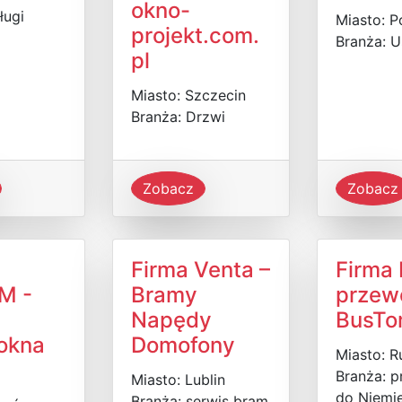
okno-
ługi
Miasto: 
projekt.com.
Branża: U
pl
Miasto: Szczecin
Branża: Drzwi
Zobacz
Zobacz
Firma Venta –
Firma 
M -
Bramy
przew
Napędy
BusT
 okna
Domofony
Miasto: R
Branża: 
Miasto: Lublin
do Niemie
Branża: serwis bram