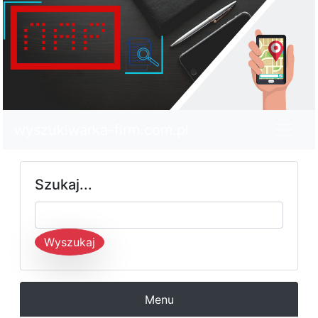
wyszukiwarka-firm.com.pl
Szukaj...
Wyszukaj
Menu