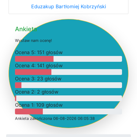
Eduzakup Bartłomiej Kobrzyński
Ankieta
W
y
s
t
a
w
n
a
m
o
c
e
n
ę
!
O
c
e
n
a 5: 151 głosów
O
c
e
n
a 4: 141 głosów
O
c
e
n
a 3: 23 głosów
O
c
e
n
a 2: 2 głosów
O
c
e
n
a 1: 109 głosów
Ankieta
z
a
k
o
ń
c
z
o
n
a 06-08-2026 06:05:38