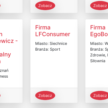
Zobacz
Zobacz
Firma
Firma
n
LFConsumer
EgoBo
ewicz -
Miasto: Siechnice
Miasto: 
Branża: Sport
Branża: S
alny
Zdrowie, 
ń
Siłownia
oznań
tness
Zobacz
Zobacz