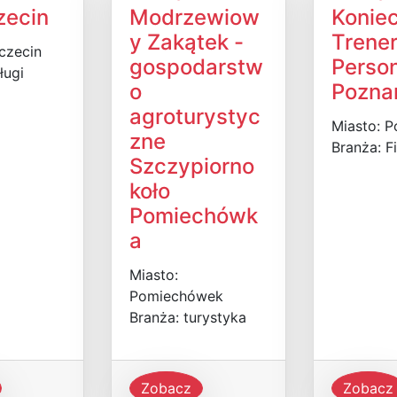
zecin
Modrzewiow
Konie
y Zakątek -
Trene
czecin
gospodarstw
Perso
ługi
o
Pozna
agroturystyc
Miasto: 
zne
Branża: F
Szczypiorno
koło
Pomiechówk
a
Miasto:
Pomiechówek
Branża: turystyka
Zobacz
Zobacz