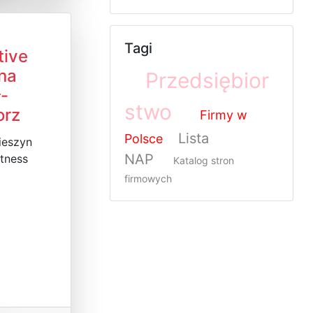
Tagi
tive
na
Przedsiębior
-
stwo
orz
Firmy w
Lista
Polsce
ieszyn
NAP
itness
Katalog stron
firmowych