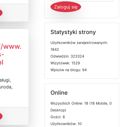
Zaloguj się
Statystyki strony
U
ż
y
t
k
o
w
n
i
k
ó
w
z
a
r
e
j
e
s
t
r
o
w
a
n
y
c
h:
://www.
1842
s-
O
d
w
i
e
d
z
i
n: 323324
pl
W
i
z
y
t
ó
w
e
k: 1529
W
p
i
s
ó
w
n
a
b
l
o
g
u: 94
sługi,
uroda,
Online
W
s
z
y
s
t
k
i
c
h
O
n
l
i
n
e: 18 (18
M
o
b
i
l
e, 0
D
e
s
k
t
o
p)
G
o
ś
c
i: 8
U
ż
y
t
k
o
w
n
i
k
ó
w: 10