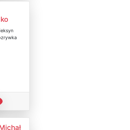
lko
ieksyn
rozrywka
Michał