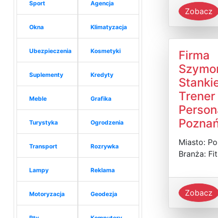
Sport
Agencja
Zobacz
Okna
Klimatyzacja
Ubezpieczenia
Kosmetyki
Firma
Szymo
Suplementy
Kredyty
Stanki
Trener
Meble
Grafika
Person
Pozna
Turystyka
Ogrodzenia
Miasto: P
Transport
Rozrywka
Branża: Fi
Lampy
Reklama
Zobacz
Motoryzacja
Geodezja
Rtv
Komputery