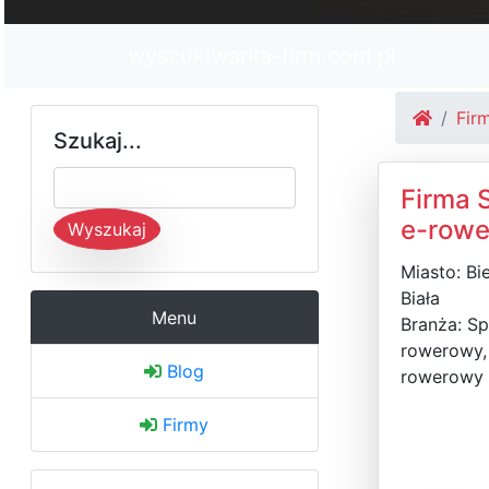
wyszukiwarka-firm.com.pl
Fir
Szukaj...
Firma 
e-row
Wyszukaj
Miasto: Bi
Biała
Menu
Branża: Sp
rowerowy,
Blog
rowerowy
Firmy