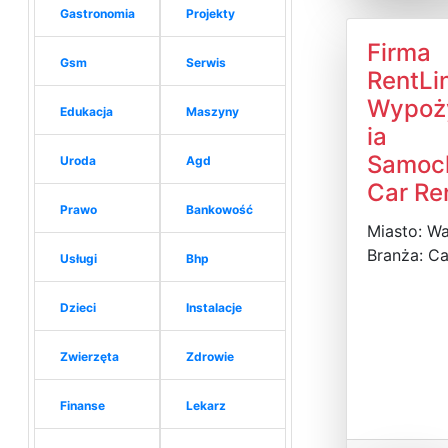
Gastronomia
Projekty
Firma
Gsm
Serwis
RentLin
Wypoż
Edukacja
Maszyny
ia
Samoc
Uroda
Agd
Car Re
Prawo
Bankowość
Miasto: W
Branża: Ca
Usługi
Bhp
Dzieci
Instalacje
Zwierzęta
Zdrowie
Finanse
Lekarz