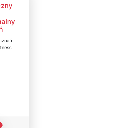
czny
r
nalny
ń
Poznań
itness