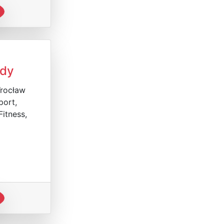
dy
Wrocław
port,
Fitness,