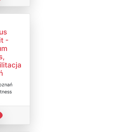
us
t -
um
s,
litacja
ń
Poznań
itness