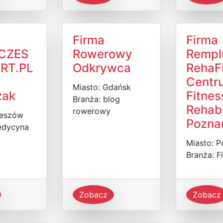
Firma
Firma
CZES
Rowerowy
Rempl
RT.PL
Odkrywca
RehaFi
Centr
Miasto: Gdańsk
zak
Fitnes
Branża: blog
Rehabi
rowerowy
zeszów
Pozna
edycyna
Miasto: 
Branża: F
Zobacz
Zobacz