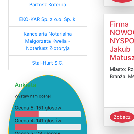
Bartosz Koterba
EKO-KAR Sp. z o.o. Sp. k.
Firma
NOWO
Kancelaria Notarialna
NYSPO
Małgorzata Kwella -
Jakub
Notariusz Złotoryja
Matus
Stal-Hurt S.C.
Miasto: R
Branża: M
Ankieta
W
y
s
t
a
w
n
a
m
o
c
e
n
ę
!
O
c
e
n
a 5: 151 głosów
Zobacz
O
c
e
n
a 4: 141 głosów
O
c
e
n
a 3: 23 głosów