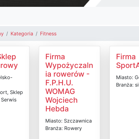
my
Kategoria
Fitness
Sklep
Firma
Firma
erowy
Wypożyczaln
Sport
ia rowerów -
elsko-
Miasto: 
F.P.H.U.
Branża: s
WOMAG
ort, Sklep
Wojciech
 Serwis
Hebda
Miasto: Szczawnica
Branża: Rowery