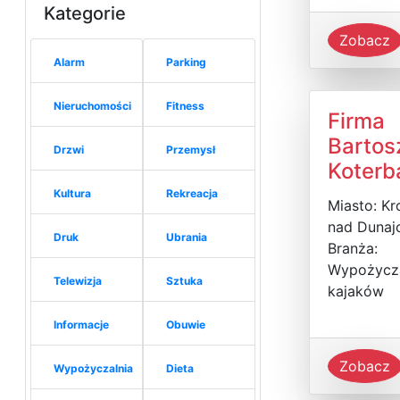
Kategorie
Zobacz
Alarm
Parking
Nieruchomości
Fitness
Firma
Bartos
Drzwi
Przemysł
Koterb
Kultura
Rekreacja
Miasto: Kr
nad Dunaj
Druk
Ubrania
Branża:
Wypożycza
Telewizja
Sztuka
kajaków
Informacje
Obuwie
Zobacz
Wypożyczalnia
Dieta