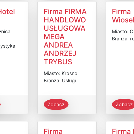
Hotel
Firma FIRMA
Firma
HANDLOWO
Wiose
USŁUGOWA
ynica
Miasto: C
MEGA
Branża: 
ANDREA
rystyka
ANDRZEJ
TRYBUS
Miasto: Krosno
Branża: Usługi
Zobacz
Zobacz
Firma
Firma 