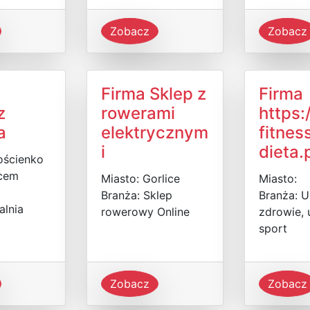
Zobacz
Zobacz
Firma Sklep z
Firma
z
rowerami
https
a
elektrycznym
fitnes
i
dieta.
ościenko
cem
Miasto: Gorlice
Miasto:
Branża: Sklep
Branża: U
lnia
rowerowy Online
zdrowie, 
sport
Zobacz
Zobacz