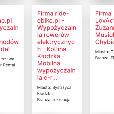
Firma ride-
Firma
e.pl
ebike.pl -
LovAc
yczaln
Wypożyczaln
Zuzan
ia rowerów
Musioł
hodów
elektrycznyc
Chybi
ntal
h - Kotlina
Miasto: C
Kłodzka -
Branża: F
arszawa
Mobilna
r Rental
wypożyczaln
ia e-r...
Miasto: Bystrzyca
Kłodzka
Branża: rekreacja