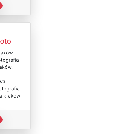
oto
Kraków
otografia
raków,
a
wa
otografia
a kraków