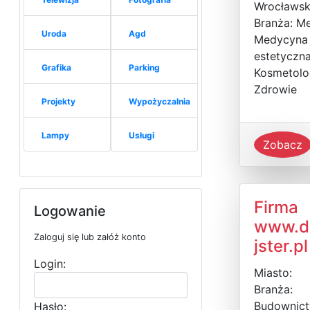
Wrocławsk
Branża: M
Uroda
Agd
Medycyna
estetyczna
Grafika
Parking
Kosmetolo
Zdrowie
Projekty
Wypożyczalnia
Lampy
Usługi
Zobacz
Firma
Logowanie
www.
Zaloguj się lub załóż konto
jster.pl
Login:
Miasto:
Branża:
Budownic
Hasło: