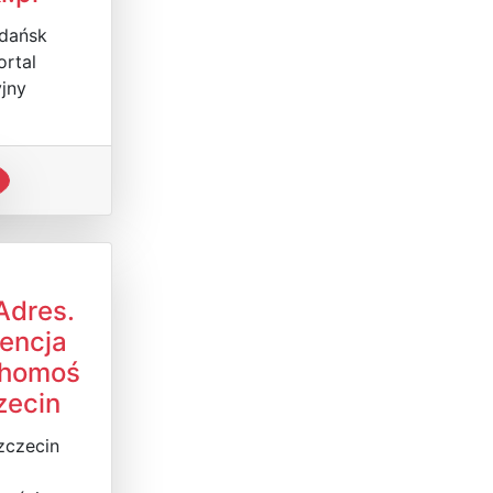
Gdańsk
ortal
jny
Adres.
gencja
chomoś
zecin
zczecin