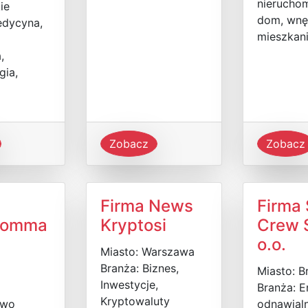
nieruchom
ie
dom, wnę
edycyna,
mieszkan
,
gia,
Zobacz
Zobacz
Firma News
Firma
domma
Kryptosi
Crew S
o.o.
Miasto: Warszawa
Branża: Biznes,
Miasto: B
Inwestycje,
Branża: E
Kryptowaluty
two
odnawial