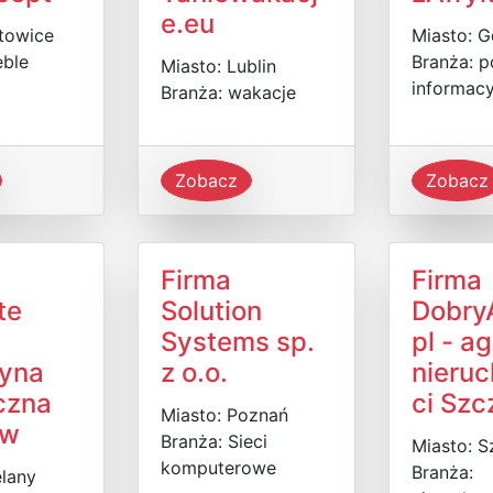
e.eu
towice
Miasto: 
eble
Branża: p
Miasto: Lublin
informacy
Branża: wakacje
Zobacz
Zobacz
Firma
Firma
te
Solution
Dobry
Systems sp.
pl - a
yna
z o.o.
nieru
czna
ci Szc
Miasto: Poznań
aw
Branża: Sieci
Miasto: S
komputerowe
Branża:
elany