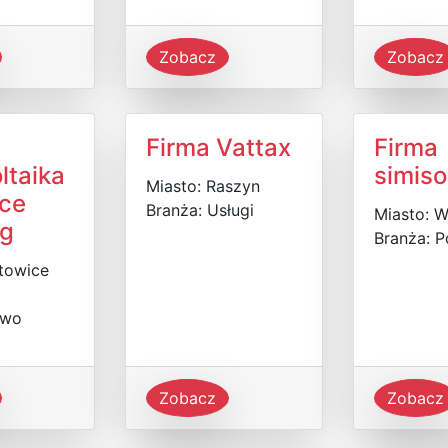
Zobacz
Zobacz
Firma Vattax
Firma
ltaika
simiso
Miasto: Raszyn
ce
Branża: Usługi
Miasto: 
g
Branża: P
towice
two
Zobacz
Zobacz