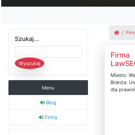
wyszukiwarka-firm.com.pl
Fir
Szukaj...
Firma
LawSEO
Wyszukaj
Miasto: W
Branża: Us
Menu
dla prawn
Blog
Firmy