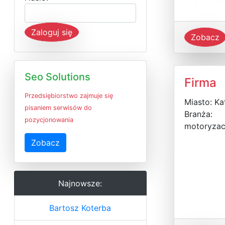
Zaloguj się
Zobacz
Seo Solutions
Firma
Przedsiębiorstwo zajmuje się
Miasto: Ka
pisaniem serwisów do
Branża:
pozycjonowania
motoryzac
Zobacz
Najnowsze:
Bartosz Koterba