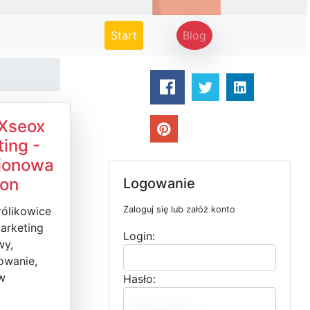
(current)
Start
Blog
 Xseox
ing -
jonowa
ron
Logowanie
rólikowice
Zaloguj się lub załóż konto
arketing
Login:
wy,
owanie,
w
Hasło: