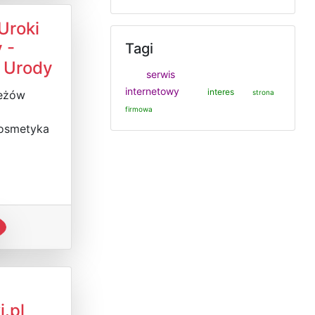
Uroki
 -
Tagi
o Urody
serwis
internetowy
interes
Jeżów
strona
firmowa
Kosmetyka
i.pl