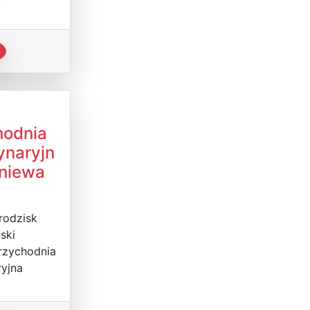
hodnia
ynaryjn
gniewa
rodzisk
ski
rzychodnia
yjna