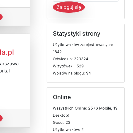
Zaloguj się
Statystyki strony
U
ż
y
t
k
o
w
n
i
k
ó
w
z
a
r
e
j
e
s
t
r
o
w
a
n
y
c
h:
la.pl
1842
O
d
w
i
e
d
z
i
n: 323324
Warszawa
W
i
z
y
t
ó
w
e
k: 1529
ortal
W
p
i
s
ó
w
n
a
b
l
o
g
u: 94
Online
W
s
z
y
s
t
k
i
c
h
O
n
l
i
n
e: 25 (6
M
o
b
i
l
e, 19
D
e
s
k
t
o
p)
G
o
ś
c
i: 23
U
ż
y
t
k
o
w
n
i
k
ó
w: 2