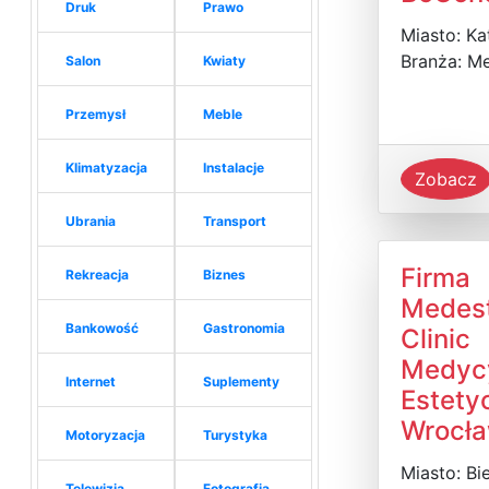
Druk
Prawo
Miasto: Ka
Branża: M
Salon
Kwiaty
Przemysł
Meble
Klimatyzacja
Instalacje
Zobacz
Ubrania
Transport
Firma
Rekreacja
Biznes
Medes
Bankowość
Gastronomia
Clinic
Medyc
Internet
Suplementy
Estety
Wrocł
Motoryzacja
Turystyka
Miasto: Bi
Telewizja
Fotografia