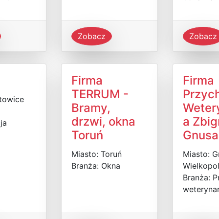
Zobacz
Zobacz
Firma
Firma
TERRUM -
Przyc
towice
Bramy,
Weter
drzwi, okna
a Zbi
ja
Toruń
Gnusa
Miasto: Toruń
Miasto: G
Branża: Okna
Wielkopol
Branża: P
weterynar