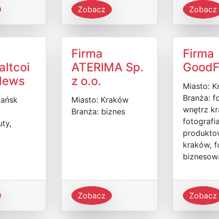
Zobacz
Zobacz
Firma
Firma
altcoi
ATERIMA Sp.
GoodF
News
z o.o.
Miasto: 
Branża: f
dańsk
Miasto: Kraków
wnętrz k
Branża: biznes
fotografi
ty,
produkto
kraków, f
biznesow
Zobacz
Zobacz