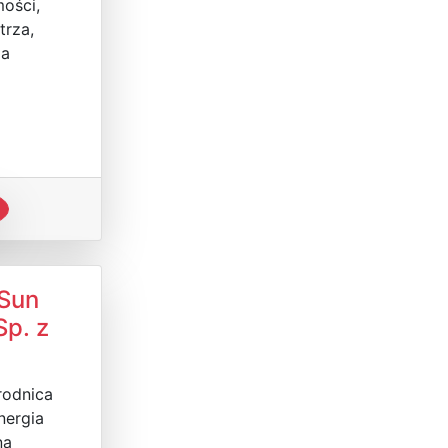
ości,
trza,
ia
 Sun
p. z
rodnica
nergia
na