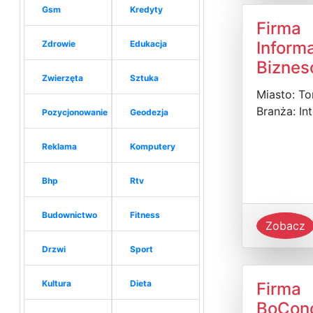
Gsm
Kredyty
Firma
Inform
Zdrowie
Edukacja
Bizne
Zwierzęta
Sztuka
Miasto: To
Branża: In
Pozycjonowanie
Geodezja
Reklama
Komputery
Bhp
Rtv
Budownictwo
Fitness
Zobacz
Drzwi
Sport
Kultura
Dieta
Firma
BoCon