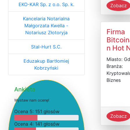
EKO-KAR Sp. z o.o. Sp. k.
Zobacz
Kancelaria Notarialna
Małgorzata Kwella -
Firma
Notariusz Złotoryja
Bitcoin
Stal-Hurt S.C.
n Hot 
Miasto: G
Eduzakup Bartłomiej
Branża:
Kobrzyński
Kryptowalu
Biznes
Ankieta
W
y
s
t
a
w
n
a
m
o
c
e
n
ę
!
O
c
e
n
a 5: 151 głosów
Zobacz
O
c
e
n
a 4: 141 głosów