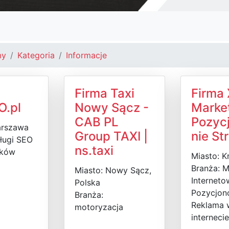
my
Kategoria
Informacje
Firma Taxi
Firma
.pl
Nowy Sącz -
Market
CAB PL
Pozyc
arszawa
Group TAXI |
nie St
ługi SEO
ns.taxi
ików
Miasto: K
Branża: M
Miasto: Nowy Sącz,
Interneto
Polska
Pozycjon
Branża:
Reklama 
motoryzacja
internecie