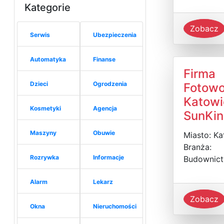
Kategorie
Zobacz
Serwis
Ubezpieczenia
Automatyka
Finanse
Firma
Dzieci
Ogrodzenia
Fotowo
Katowi
Kosmetyki
Agencja
SunKin
Maszyny
Obuwie
Miasto: Ka
Branża:
Rozrywka
Informacje
Budownic
Alarm
Lekarz
Zobacz
Okna
Nieruchomości