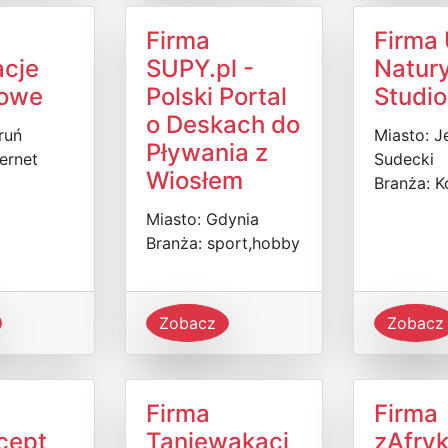
Firma
Firma 
acje
SUPY.pl -
Natury
sowe
Polski Portal
Studi
o Deskach do
ruń
Miasto: 
Pływania z
ternet
Sudecki
Wiosłem
Branża: 
Miasto: Gdynia
Branża: sport,hobby
Zobacz
Zobacz
Firma
Firma
cept
Taniewakacj
zAfryk