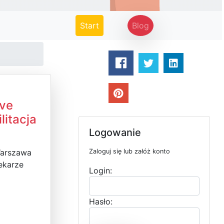
(current)
Start
Blog
ive
litacja
Logowanie
Warszawa
Zaloguj się lub załóż konto
ekarze
Login:
Hasło: