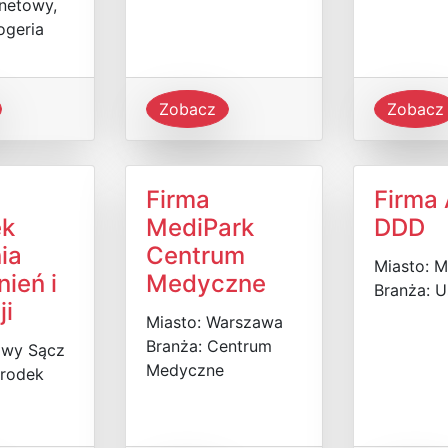
rnetowy,
ogeria
Zobacz
Zobacz
Firma
Firma
ek
MediPark
DDD
ia
Centrum
Miasto: M
ień i
Medyczne
Branża: U
ji
Miasto: Warszawa
Branża: Centrum
owy Sącz
Medyczne
środek