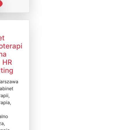
et
oterapi
ona
a HR
ting
Warszawa
abinet
apii,
apia,
alno
a,