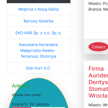
Miasto: P
Wnętrza z Klasą Kalisz
Branża: M
Bartosz Koterba
EKO-KAR Sp. z o.o. Sp. k.
Kancelaria Notarialna
Zobacz
Małgorzata Kwella -
Notariusz Złotoryja
Firma
Stal-Hurt S.C.
Auriden
Dentys
Ankieta
Stomat
Wrocł
W
y
s
t
a
w
n
a
m
o
c
e
n
ę
!
O
c
e
n
a 5: 151 głosów
Miasto: W