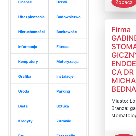
Zobacz
Finanse
Drzwi
Ubezpieczenia
Budownictwo
Firma
Nieruchomości
Bankowość
GABIN
STOM
Informacje
Fitness
GICZN
Komputery
Motoryzacja
ENDOE
CA DR
Grafika
Instalacje
MICHA
BEDNA
Uroda
Parking
Miasto: Ł
Dieta
Sztuka
Branża: ga
stomatolo
Kredyty
Zdrowie
Rtv
Fotografia