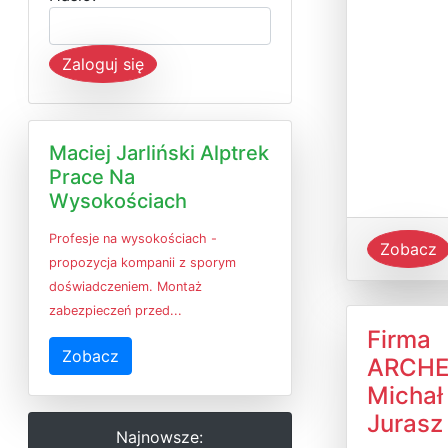
Zaloguj się
Maciej Jarliński Alptrek
Prace Na
Wysokościach
Profesje na wysokościach -
Zobacz
propozycja kompanii z sporym
doświadczeniem. Montaż
zabezpieczeń przed...
Firma
Zobacz
ARCHE
Michał
Jurasz
Najnowsze: