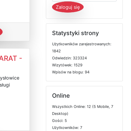
Zaloguj się
Statystyki strony
U
ż
y
t
k
o
w
n
i
k
ó
w
z
a
r
e
j
e
s
t
r
o
w
a
n
y
c
h:
1842
 ARAT -
O
d
w
i
e
d
z
i
n: 323324
W
i
z
y
t
ó
w
e
k: 1529
W
p
i
s
ó
w
n
a
b
l
o
g
u: 94
ysłowice
sługi
Online
W
s
z
y
s
t
k
i
c
h
O
n
l
i
n
e: 12 (5
M
o
b
i
l
e, 7
D
e
s
k
t
o
p)
G
o
ś
c
i: 5
U
ż
y
t
k
o
w
n
i
k
ó
w: 7