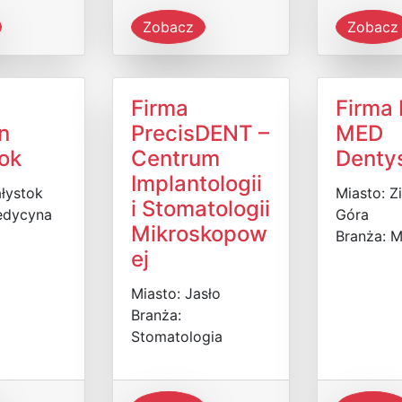
Zobacz
Zobacz
Firma
Firma
n
PrecisDENT –
MED
tok
Centrum
Denty
Implantologii
ałystok
Miasto: Z
i Stomatologii
edycyna
Góra
Mikroskopow
Branża: 
ej
Miasto: Jasło
Branża:
Stomatologia