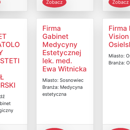
Zobacz
Zobacz
Firma
Firma 
ET
Gabinet
Vision
ATOLO
Medycyny
Osiels
Y
Estetycznej
Miasto: O
STETI
lek. med.
Branża: O
Ewa Witnicka
Ł
Miasto: Sosnowiec
RSKI
Branża: Medycyna
estetyczna
ódź
binet
giczny