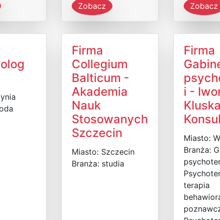
Zobacz
Zobacz
Firma
Firma
olog
Collegium
Gabin
Balticum -
psych
Akademia
i - Iw
ynia
Nauk
Klusk
roda
Stosowanych
Konsul
Szczecin
Miasto: 
Branża: G
Miasto: Szczecin
psychoter
Branża: studia
Psychoter
terapia
behawior
poznawcz