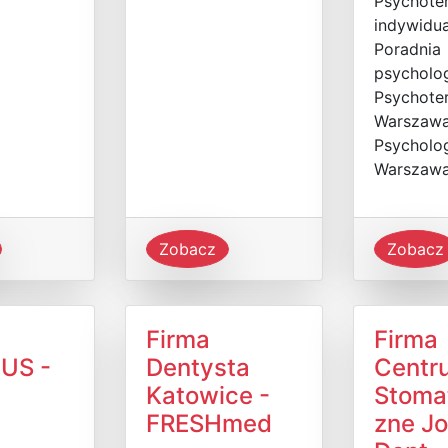
Psychote
indywidua
Poradnia
psycholog
Psychote
Warszawa
Psycholo
Warszaw
Zobacz
Zobacz
Firma
Firma
US -
Dentysta
Centr
Katowice -
Stoma
FRESHmed
zne Jo