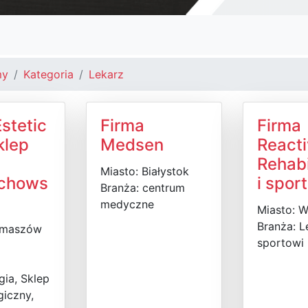
my
Kategoria
Lekarz
stetic
Firma
Firma
klep
Medsen
React
Rehabi
Miasto: Białystok
echows
i sport
Branża: centrum
medyczne
Miasto: 
Branża: L
omaszów
sportowi
ia, Sklep
iczny,