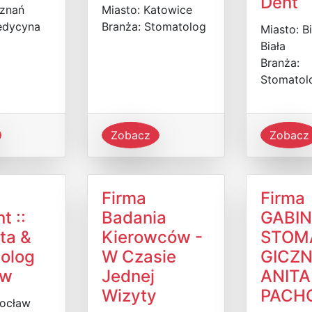
Dent
oznań
Miasto: Katowice
edycyna
Branża: Stomatolog
Miasto: B
Biała
Branża:
Stomatol
Zobacz
Zobacz
Firma
Firma
t ::
Badania
GABI
ta &
Kierowców -
STOM
olog
W Czasie
GICZ
aw
Jednej
ANITA
Wizyty
PACH
rocław