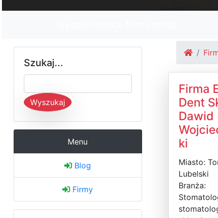
wyszukiwarka-firm.com.pl
Fir
Szukaj...
Firma E
Dent S
Wyszukaj
Dawid
Wojci
ki
Menu
Miasto: T
Blog
Lubelski
Branża:
Firmy
Stomatolog
stomatolog