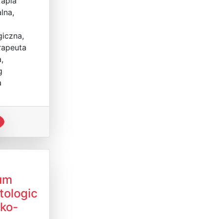
rapia
lna,
iczna,
rapeuta
,
g
a
um
tologic
ko-