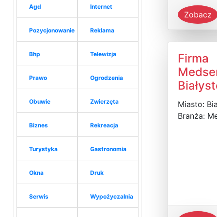
Agd
Internet
Zobacz
Pozycjonowanie
Reklama
Bhp
Telewizja
Firma
Medse
Prawo
Ogrodzenia
Białys
Obuwie
Zwierzęta
Miasto: Bi
Branża: M
Biznes
Rekreacja
Turystyka
Gastronomia
Okna
Druk
Serwis
Wypożyczalnia