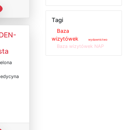
Tagi
Baza
 DEN-
wizytówek
wydawnictwo
Baza wizytówek NAP
sta
ielona
Medycyna