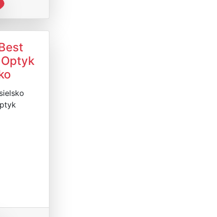
Best
 Optyk
ko
sielsko
ptyk