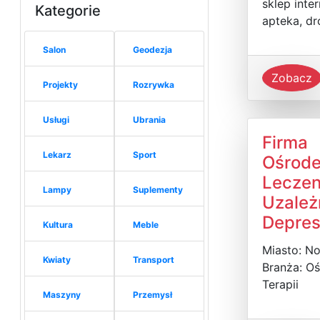
sklep inte
Kategorie
apteka, dr
Salon
Geodezja
Zobacz
Projekty
Rozrywka
Usługi
Ubrania
Firma
Lekarz
Sport
Ośrod
Leczen
Lampy
Suplementy
Uzależn
Depres
Kultura
Meble
Miasto: N
Kwiaty
Transport
Branża: O
Terapii
Maszyny
Przemysł