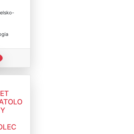
ielsko-
ogia
NET
ATOLO
NY
OLEC