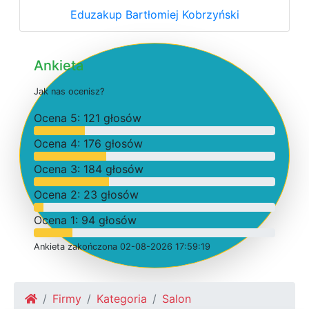
Eduzakup Bartłomiej Kobrzyński
Ankieta
J
a
k
n
a
s
o
c
e
n
i
s
z
?
O
c
e
n
a 5: 121 głosów
O
c
e
n
a 4: 176 głosów
O
c
e
n
a 3: 184 głosów
O
c
e
n
a 2: 23 głosów
O
c
e
n
a 1: 94 głosów
Ankieta
z
a
k
o
ń
c
z
o
n
a 02-08-2026 17:59:19
Firmy
Kategoria
Salon