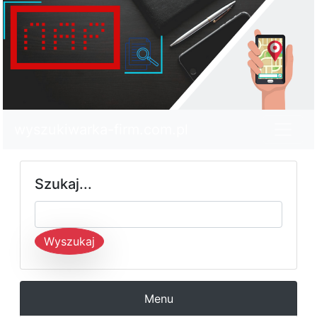
wyszukiwarka-firm.com.pl
Szukaj...
Wyszukaj
Menu