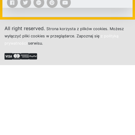
All right reserved.
Strona
k
o
r
z
y
s
t
a z plików cookies.
M
o
ż
e
s
z
w
y
ł
ą
c
z
y
ć
p
l
i
k
i
c
o
o
k
i
e
s w przeglądarce.
Z
a
p
o
z
n
a
j
s
i
ę
z polityką
prywatności
s
e
r
w
i
s
u.