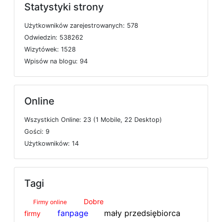
Statystyki strony
U
ż
y
t
k
o
w
n
i
k
ó
w
z
a
r
e
j
e
s
t
r
o
w
a
n
y
c
h: 578
O
d
w
i
e
d
z
i
n: 538262
W
i
z
y
t
ó
w
e
k: 1528
W
p
i
s
ó
w
n
a
b
l
o
g
u: 94
Online
W
s
z
y
s
t
k
i
c
h
O
n
l
i
n
e: 23 (1
M
o
b
i
l
e, 22
D
e
s
k
t
o
p)
G
o
ś
c
i: 9
U
ż
y
t
k
o
w
n
i
k
ó
w: 14
Tagi
Dobre
Firmy online
fanpage
mały przedsiębiorca
firmy