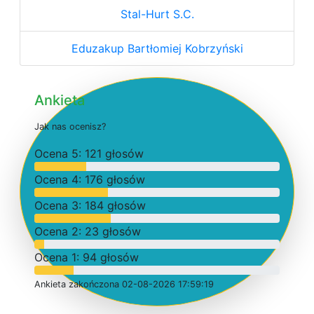
Stal-Hurt S.C.
Eduzakup Bartłomiej Kobrzyński
Ankieta
J
a
k
n
a
s
o
c
e
n
i
s
z
?
O
c
e
n
a 5: 121 głosów
O
c
e
n
a 4: 176 głosów
O
c
e
n
a 3: 184 głosów
O
c
e
n
a 2: 23 głosów
O
c
e
n
a 1: 94 głosów
Ankieta
z
a
k
o
ń
c
z
o
n
a 02-08-2026 17:59:19