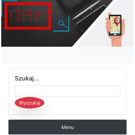
wyszukiwarka-firm.com.pl
Szukaj...
Wyszukaj
Menu