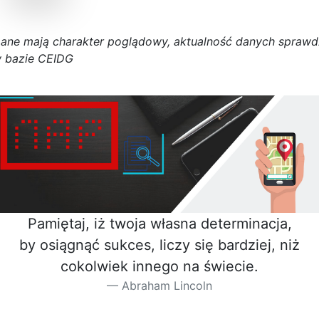
D
a
n
e
m
a
j
ą
c
h
a
r
a
k
t
e
r poglądowy,
a
k
t
u
a
l
n
o
ś
ć
d
a
n
y
c
h
s
p
r
a
w
d
 bazie CEIDG
Pamiętaj, iż twoja własna determinacja,
by osiągnąć sukces, liczy się bardziej, niż
cokolwiek innego na świecie.
Abraham Lincoln