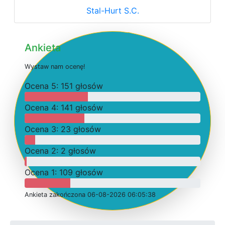
Stal-Hurt S.C.
Ankieta
W
y
s
t
a
w
n
a
m
o
c
e
n
ę
!
O
c
e
n
a 5: 151 głosów
O
c
e
n
a 4: 141 głosów
O
c
e
n
a 3: 23 głosów
O
c
e
n
a 2: 2 głosów
O
c
e
n
a 1: 109 głosów
Ankieta
z
a
k
o
ń
c
z
o
n
a 06-08-2026 06:05:38