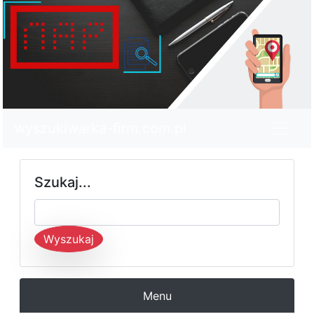
wyszukiwarka-firm.com.pl
Szukaj...
Wyszukaj
Menu