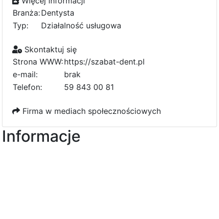
Więcej informacji
Branża:
Dentysta
Typ:
Działalność usługowa
Skontaktuj się
Strona WWW:
https://szabat-dent.pl
e-mail:
b
r
d
a
k
d
Telefon:
59 843 00 81
Firma w mediach społecznościowych
Informacje