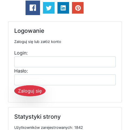
Logowanie
Zaloguj się lub załóż konto
Login:
Hasło:
Zaloguj się
Statystyki strony
U
ż
y
t
k
o
w
n
i
k
ó
w
z
a
r
e
j
e
s
t
r
o
w
a
n
y
c
h: 1842