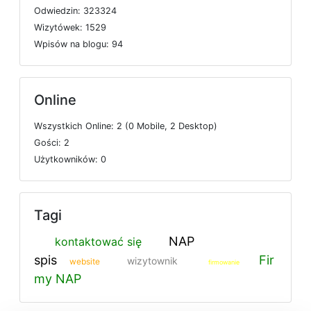
O
d
w
i
e
d
z
i
n: 323324
W
i
z
y
t
ó
w
e
k: 1529
W
p
i
s
ó
w
n
a
b
l
o
g
u: 94
Online
W
s
z
y
s
t
k
i
c
h
O
n
l
i
n
e: 2 (0
M
o
b
i
l
e, 2
D
e
s
k
t
o
p)
G
o
ś
c
i: 2
U
ż
y
t
k
o
w
n
i
k
ó
w: 0
Tagi
NAP
kontaktować się
spis
Fir
wizytownik
website
firmowanie
my NAP