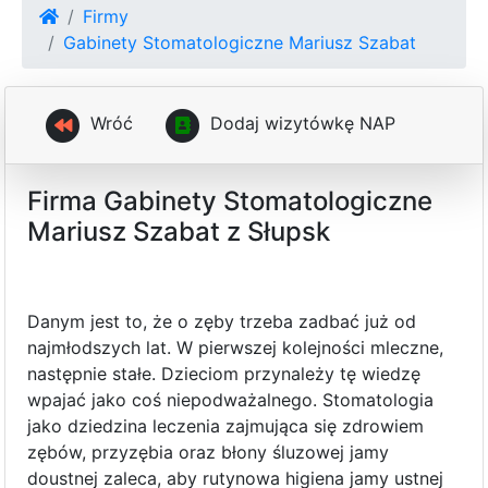
Firmy
Gabinety Stomatologiczne Mariusz Szabat
Wróć
D
o
d
a
j
w
i
z
y
t
ó
w
k
ę
N
A
P
Firma Gabinety Stomatologiczne
Mariusz Szabat z Słupsk
Danym jest to, że o zęby trzeba zadbać już od
najmłodszych lat. W pierwszej kolejności mleczne,
następnie stałe. Dzieciom przynależy tę wiedzę
wpajać jako coś niepodważalnego. Stomatologia
jako dziedzina leczenia zajmująca się zdrowiem
zębów, przyzębia oraz błony śluzowej jamy
doustnej zaleca, aby rutynowa higiena jamy ustnej