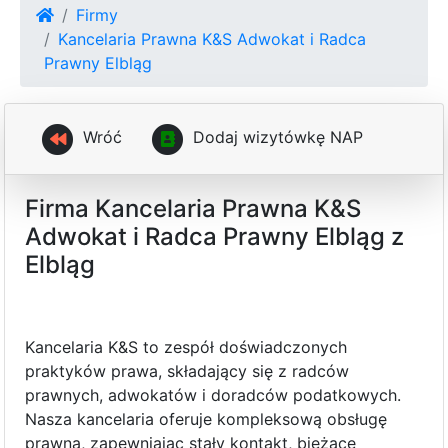
Firmy
Kancelaria Prawna K&S Adwokat i Radca
Prawny Elbląg
Wróć
D
o
d
a
j
w
i
z
y
t
ó
w
k
ę
N
A
P
Firma Kancelaria Prawna K&S
Adwokat i Radca Prawny Elbląg z
Elbląg
Kancelaria K&S to zespół doświadczonych
praktyków prawa, składający się z radców
prawnych, adwokatów i doradców podatkowych.
Nasza kancelaria oferuje kompleksową obsługę
prawną, zapewniając stały kontakt, bieżące