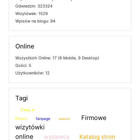
O
d
w
i
e
d
z
i
n: 323324
W
i
z
y
t
ó
w
e
k: 1529
W
p
i
s
ó
w
n
a
b
l
o
g
u: 94
Online
W
s
z
y
s
t
k
i
c
h
O
n
l
i
n
e: 17 (8
M
o
b
i
l
e, 9
D
e
s
k
t
o
p)
G
o
ś
c
i: 5
U
ż
y
t
k
o
w
n
i
k
ó
w: 12
Tagi
Firmy w
Firmowe
Polsce
fanpage
website
wizytówki
online
wydawca
Katalog stron