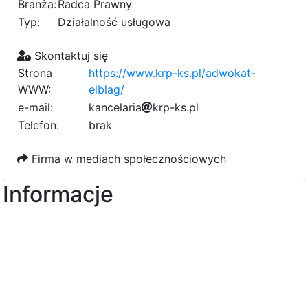
Branża:
Radca Prawny
Typ:
Działalność usługowa
Skontaktuj się
Strona
https://www.krp-ks.pl/adwokat-
WWW:
elblag/
e-mail:
k
a
4
n
0
c
e
l
a
a
r
i
d
a
k
9
r
4
p
-
k
s
.
p
l
7
b
c
8
d
Telefon:
brak
8
1
5
Firma w mediach społecznościowych
Informacje