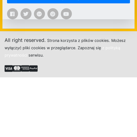
All right reserved.
Strona
k
o
r
z
y
s
t
a z plików cookies.
M
o
ż
e
s
z
w
y
ł
ą
c
z
y
ć
p
l
i
k
i
c
o
o
k
i
e
s w przeglądarce.
Z
a
p
o
z
n
a
j
s
i
ę
z polityką
prywatności
s
e
r
w
i
s
u.