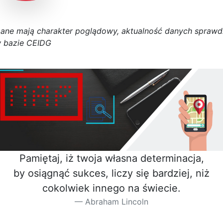
D
a
n
e
m
a
j
ą
c
h
a
r
a
k
t
e
r poglądowy,
a
k
t
u
a
l
n
o
ś
ć
d
a
n
y
c
h
s
p
r
a
w
d
 bazie CEIDG
Pamiętaj, iż twoja własna determinacja,
by osiągnąć sukces, liczy się bardziej, niż
cokolwiek innego na świecie.
Abraham Lincoln