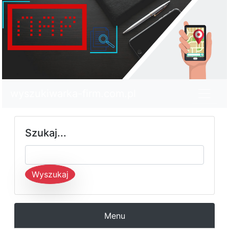
wyszukiwarka-firm.com.pl
Szukaj...
Wyszukaj
Menu