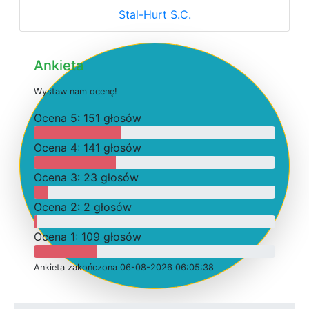
Stal-Hurt S.C.
Ankieta
W
y
s
t
a
w
n
a
m
o
c
e
n
ę
!
O
c
e
n
a 5: 151 głosów
O
c
e
n
a 4: 141 głosów
O
c
e
n
a 3: 23 głosów
O
c
e
n
a 2: 2 głosów
O
c
e
n
a 1: 109 głosów
Ankieta
z
a
k
o
ń
c
z
o
n
a 06-08-2026 06:05:38