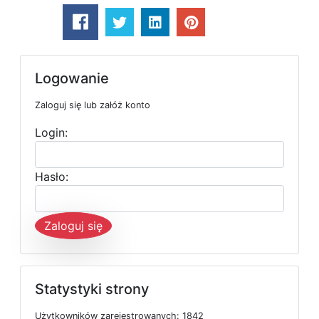
Logowanie
Zaloguj się lub załóż konto
Login:
Hasło:
Zaloguj się
Statystyki strony
U
ż
y
t
k
o
w
n
i
k
ó
w
z
a
r
e
j
e
s
t
r
o
w
a
n
y
c
h: 1842