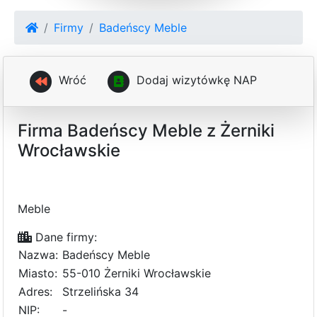
Firmy
Badeńscy Meble
Wróć
D
o
d
a
j
w
i
z
y
t
ó
w
k
ę
N
A
P
Firma Badeńscy Meble z Żerniki
Wrocławskie
Meble
Dane firmy:
Nazwa:
Badeńscy Meble
Miasto:
55-010 Żerniki Wrocławskie
Adres:
Strzelińska 34
NIP:
-