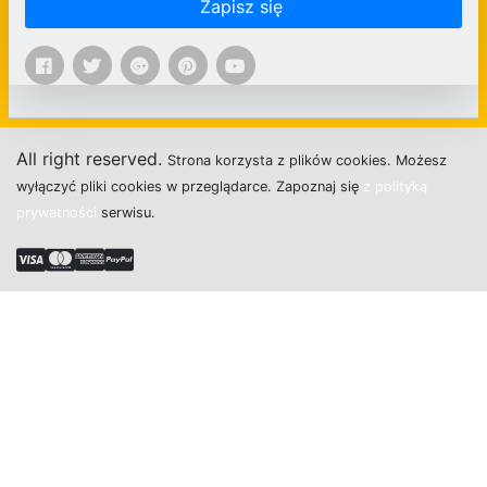
Zapisz się
All right reserved.
Strona
k
o
r
z
y
s
t
a z plików cookies.
M
o
ż
e
s
z
w
y
ł
ą
c
z
y
ć
p
l
i
k
i
c
o
o
k
i
e
s w przeglądarce.
Z
a
p
o
z
n
a
j
s
i
ę
z polityką
prywatności
s
e
r
w
i
s
u.