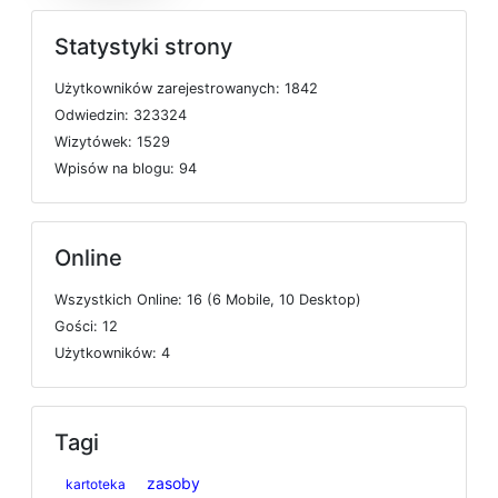
Statystyki strony
U
ż
y
t
k
o
w
n
i
k
ó
w
z
a
r
e
j
e
s
t
r
o
w
a
n
y
c
h: 1842
O
d
w
i
e
d
z
i
n: 323324
W
i
z
y
t
ó
w
e
k: 1529
W
p
i
s
ó
w
n
a
b
l
o
g
u: 94
Online
W
s
z
y
s
t
k
i
c
h
O
n
l
i
n
e: 16 (6
M
o
b
i
l
e, 10
D
e
s
k
t
o
p)
G
o
ś
c
i: 12
U
ż
y
t
k
o
w
n
i
k
ó
w: 4
Tagi
zasoby
kartoteka