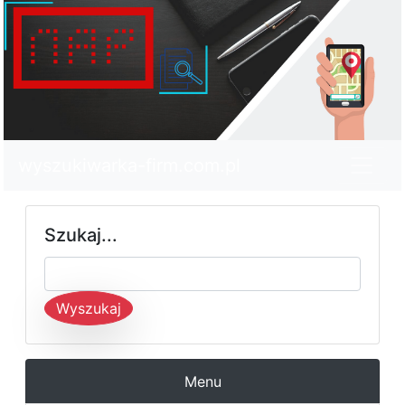
wyszukiwarka-firm.com.pl
Szukaj...
Wyszukaj
Menu