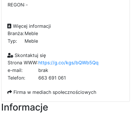
REGON:
-
Więcej informacji
Branża:
Meble
Typ:
Meble
Skontaktuj się
Strona WWW:
https://g.co/kgs/bQWb5Qq
e-mail:
b
r
a
5
k
4
Telefon:
663 691 061
Firma w mediach społecznościowych
Informacje