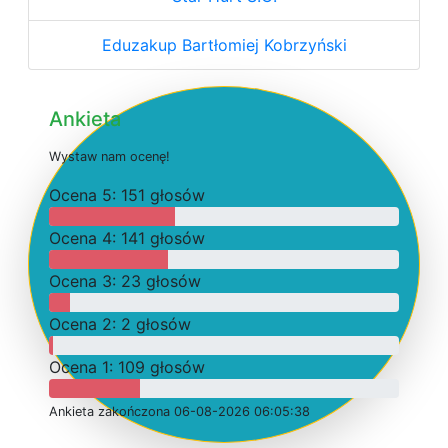
Eduzakup Bartłomiej Kobrzyński
Ankieta
W
y
s
t
a
w
n
a
m
o
c
e
n
ę
!
O
c
e
n
a 5: 151 głosów
O
c
e
n
a 4: 141 głosów
O
c
e
n
a 3: 23 głosów
O
c
e
n
a 2: 2 głosów
O
c
e
n
a 1: 109 głosów
Ankieta
z
a
k
o
ń
c
z
o
n
a 06-08-2026 06:05:38