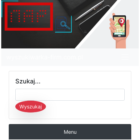
wyszukiwarka-firm.com.pl
Szukaj...
Wyszukaj
Menu