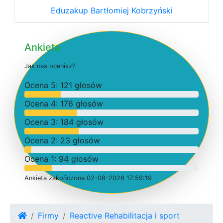
Eduzakup Bartłomiej Kobrzyński
Ankieta
J
a
k
n
a
s
o
c
e
n
i
s
z
?
O
c
e
n
a 5: 121 głosów
O
c
e
n
a 4: 176 głosów
O
c
e
n
a 3: 184 głosów
O
c
e
n
a 2: 23 głosów
O
c
e
n
a 1: 94 głosów
Ankieta
z
a
k
o
ń
c
z
o
n
a 02-08-2026 17:59:19
Firmy
Reactive Rehabilitacja i sport