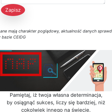
Zapisz
D
a
n
e
m
a
j
ą
c
h
a
r
a
k
t
e
r poglądowy,
a
k
t
u
a
l
n
o
ś
ć
d
a
n
y
c
h
s
p
r
a
w
d
 bazie CEIDG
Pamiętaj, iż twoja własna determinacja,
by osiągnąć sukces, liczy się bardziej, niż
cokolwiek innego na świecie.