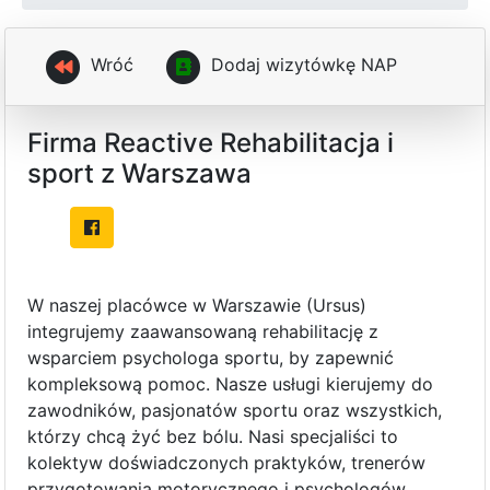
Wróć
D
o
d
a
j
w
i
z
y
t
ó
w
k
ę
N
A
P
Firma Reactive Rehabilitacja i
sport z Warszawa
W naszej placówce w Warszawie (Ursus)
integrujemy zaawansowaną rehabilitację z
wsparciem psychologa sportu, by zapewnić
kompleksową pomoc. Nasze usługi kierujemy do
zawodników, pasjonatów sportu oraz wszystkich,
którzy chcą żyć bez bólu. Nasi specjaliści to
kolektyw doświadczonych praktyków, trenerów
przygotowania motorycznego i psychologów