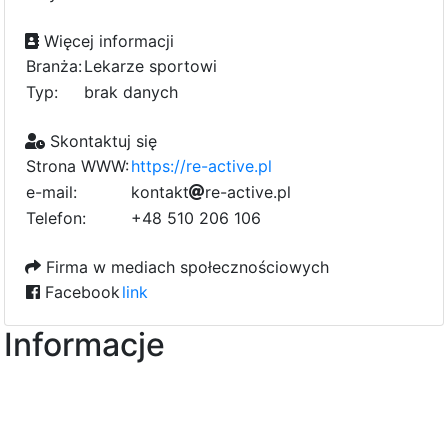
Więcej informacji
Branża:
Lekarze sportowi
Typ:
brak danych
Skontaktuj się
Strona WWW:
https://re-active.pl
e-mail:
b
k
o
f
n
t
a
k
t
r
3
e
a
-
a
d
c
t
0
i
5
v
e
.
p
l
7
4
1
2
b
Telefon:
+48 510 206 106
0
0
Firma w mediach społecznościowych
Facebook
link
Informacje