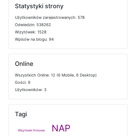
Statystyki strony
U
ż
y
t
k
o
w
n
i
k
ó
w
z
a
r
e
j
e
s
t
r
o
w
a
n
y
c
h: 578
O
d
w
i
e
d
z
i
n: 538262
W
i
z
y
t
ó
w
e
k: 1528
W
p
i
s
ó
w
n
a
b
l
o
g
u: 94
Online
W
s
z
y
s
t
k
i
c
h
O
n
l
i
n
e: 12 (6
M
o
b
i
l
e, 6
D
e
s
k
t
o
p)
G
o
ś
c
i: 9
U
ż
y
t
k
o
w
n
i
k
ó
w: 3
Tagi
NAP
Wizytówki firmowe