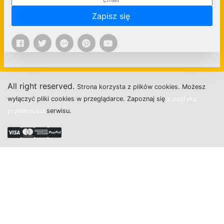
Zapisz się
All right reserved.
Strona
k
o
r
z
y
s
t
a z plików cookies.
M
o
ż
e
s
z
w
y
ł
ą
c
z
y
ć
p
l
i
k
i
c
o
o
k
i
e
s w przeglądarce.
Z
a
p
o
z
n
a
j
s
i
ę
z polityką
prywatności
s
e
r
w
i
s
u.