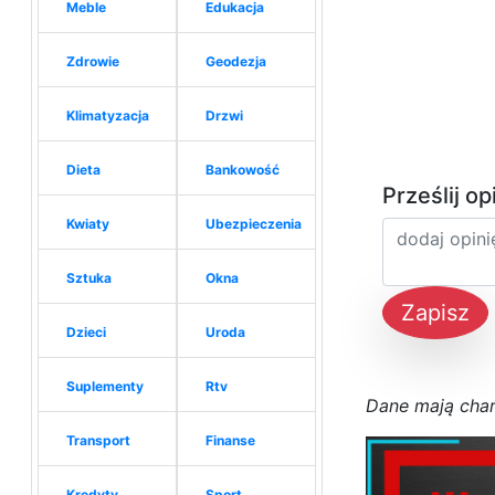
Meble
Edukacja
Zdrowie
Geodezja
Klimatyzacja
Drzwi
Dieta
Bankowość
Prześlij op
Kwiaty
Ubezpieczenia
Sztuka
Okna
Zapisz
Dzieci
Uroda
Suplementy
Rtv
D
a
n
e
m
a
j
ą
c
h
a
Transport
Finanse
Kredyty
Sport