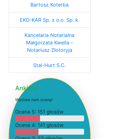
Bartosz Koterba
EKO-KAR Sp. z o.o. Sp. k.
Kancelaria Notarialna
Małgorzata Kwella -
Notariusz Złotoryja
Stal-Hurt S.C.
Ankieta
W
y
s
t
a
w
n
a
m
o
c
e
n
ę
!
O
c
e
n
a 5: 151 głosów
O
c
e
n
a 4: 141 głosów
O
c
e
n
a 3: 23 głosów