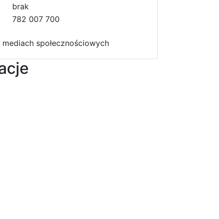
0
b
r
c
a
k
0
782 007 700
 mediach społecznościowych
acje