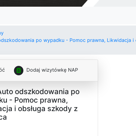
my
odszkodowania po wypadku - Pomoc prawna, Likwidacja i 
óć
D
o
d
a
j
w
i
z
y
t
ó
w
k
ę
N
A
P
Auto odszkodowania po
u - Pomoc prawna,
cja i obsługa szkody z
ca