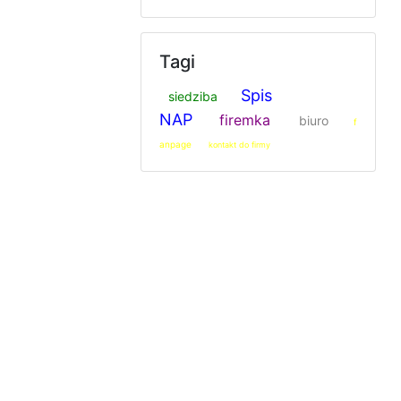
Tagi
Spis
siedziba
NAP
firemka
biuro
f
anpage
kontakt do firmy