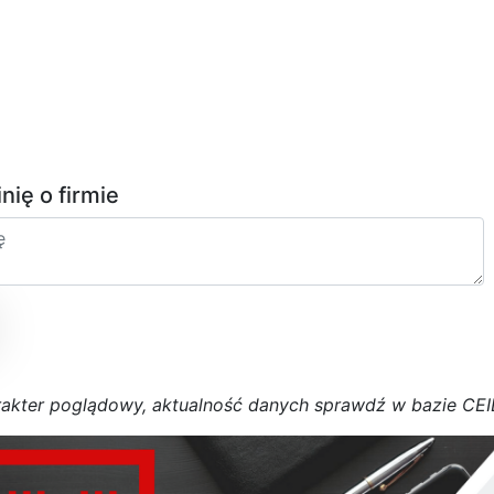
inię o firmie
r
a
k
t
e
r poglądowy,
a
k
t
u
a
l
n
o
ś
ć
d
a
n
y
c
h
s
p
r
a
w
d
ź w bazie CE