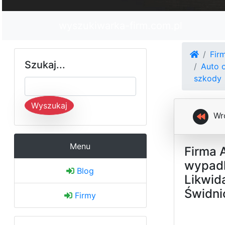
wyszukiwarka-firm.com.pl
Fir
Szukaj...
Auto 
szkody
Wyszukaj
Wr
Menu
Firma 
wypadk
Blog
Likwida
Świdni
Firmy