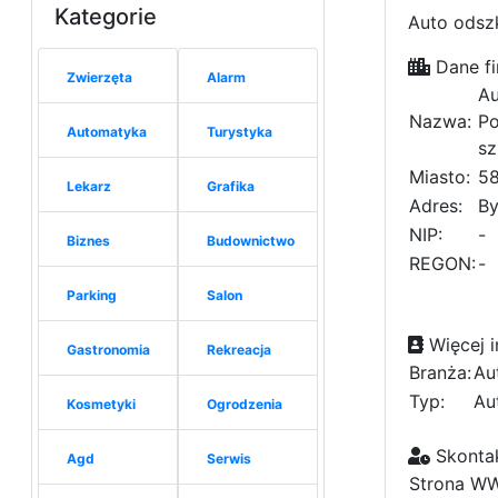
Kategorie
Auto odsz
Dane fi
Zwierzęta
Alarm
Au
Nazwa:
Po
Automatyka
Turystyka
sz
Miasto:
58
Lekarz
Grafika
Adres:
By
NIP:
-
Biznes
Budownictwo
REGON:
-
Parking
Salon
Więcej i
Gastronomia
Rekreacja
Branża:
Au
Typ:
Au
Kosmetyki
Ogrodzenia
Skontak
Agd
Serwis
Strona W