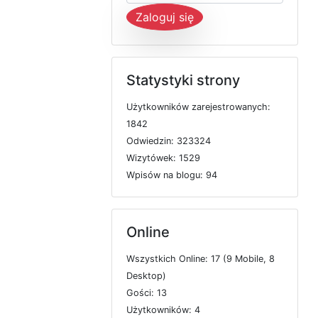
Zaloguj się
Statystyki strony
U
ż
y
t
k
o
w
n
i
k
ó
w
z
a
r
e
j
e
s
t
r
o
w
a
n
y
c
h:
1842
O
d
w
i
e
d
z
i
n: 323324
W
i
z
y
t
ó
w
e
k: 1529
W
p
i
s
ó
w
n
a
b
l
o
g
u: 94
Online
W
s
z
y
s
t
k
i
c
h
O
n
l
i
n
e: 17 (9
M
o
b
i
l
e, 8
D
e
s
k
t
o
p)
G
o
ś
c
i: 13
U
ż
y
t
k
o
w
n
i
k
ó
w: 4