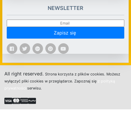
NEWSLETTER
Zapisz się
All right reserved.
Strona
k
o
r
z
y
s
t
a z plików cookies.
M
o
ż
e
s
z
w
y
ł
ą
c
z
y
ć
p
l
i
k
i
c
o
o
k
i
e
s w przeglądarce.
Z
a
p
o
z
n
a
j
s
i
ę
z polityką
prywatności
s
e
r
w
i
s
u.