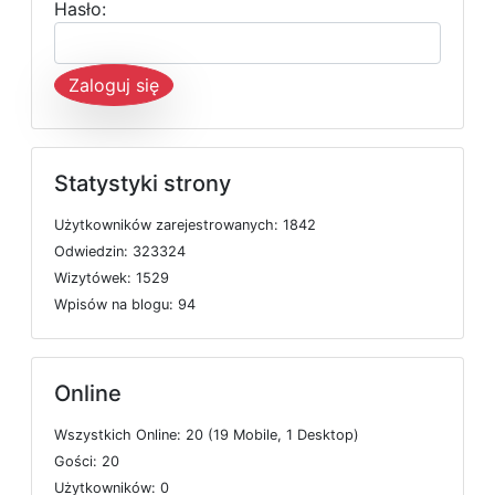
Hasło:
Zaloguj się
Statystyki strony
U
ż
y
t
k
o
w
n
i
k
ó
w
z
a
r
e
j
e
s
t
r
o
w
a
n
y
c
h: 1842
O
d
w
i
e
d
z
i
n: 323324
W
i
z
y
t
ó
w
e
k: 1529
W
p
i
s
ó
w
n
a
b
l
o
g
u: 94
Online
W
s
z
y
s
t
k
i
c
h
O
n
l
i
n
e: 20 (19
M
o
b
i
l
e, 1
D
e
s
k
t
o
p)
G
o
ś
c
i: 20
U
ż
y
t
k
o
w
n
i
k
ó
w: 0