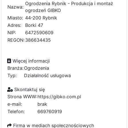
Ogrodzenia Rybnik - Produkcja i montaż
Nazwa:
ogrodzeń GIBKO
Miasto:
44-200 Rybnik
Adres:
Borki 47
NIP:
6472590609
REGON:
386634435
Więcej informacji
Branża:
Ogrodzenia
Typ:
Działalność usługowa
Skontaktuj się
Strona WWW:
https://gibko.com.pl
e-mail:
b
r
a
k
Telefon:
669760919
Firma w mediach społecznościowych