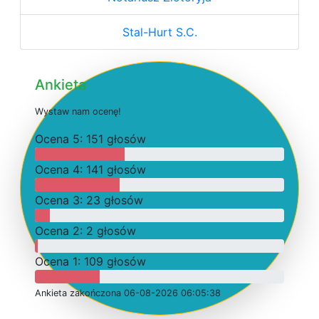
Stal-Hurt S.C.
Ankieta
W
y
s
t
a
w
n
a
m
o
c
e
n
ę
!
O
c
e
n
a 5: 151 głosów
O
c
e
n
a 4: 141 głosów
O
c
e
n
a 3: 23 głosów
O
c
e
n
a 2: 2 głosów
O
c
e
n
a 1: 109 głosów
Ankieta
z
a
k
o
ń
c
z
o
n
a 06-08-2026 06:05:38