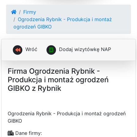
Firmy
Ogrodzenia Rybnik - Produkcja i montaż
ogrodzeń GIBKO
Wróć
D
o
d
a
j
w
i
z
y
t
ó
w
k
ę
N
A
P
Firma Ogrodzenia Rybnik -
Produkcja i montaż ogrodzeń
GIBKO z Rybnik
Ogrodzenia Rybnik - Produkcja i montaż ogrodzeń
GIBKO
Dane firmy: