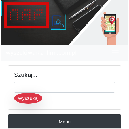
wyszukiwarka-firm.com.pl
Szukaj...
Wyszukaj
Menu