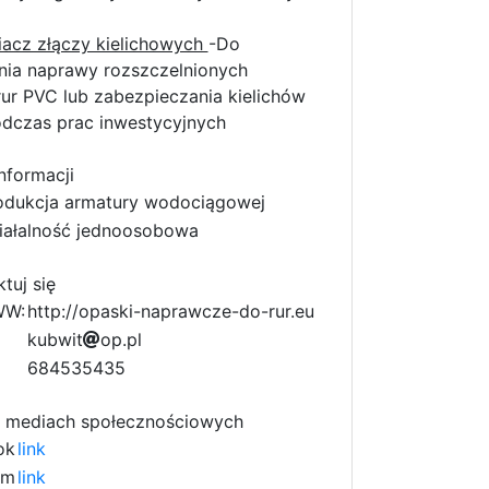
iacz złączy kielichowych
-Do
nia naprawy rozszczelnionych
rur PVC lub zabezpieczania kielichów
odczas prac inwestycyjnych
nformacji
odukcja armatury wodociągowej
iałalność jednoosobowa
tuj się
WW:
http://opaski-naprawcze-do-rur.eu
k
1
u
b
w
i
t
0
o
p
e
.
p
l
9
a
0
684535435
2
 mediach społecznościowych
ok
link
am
link