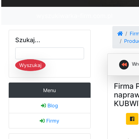
wyszukiwarka-firm.com.pl
Fir
Szukaj...
Produ
Wr
Wyszukaj
Firma 
Menu
napraw
KUBWIT
Blog
Firmy