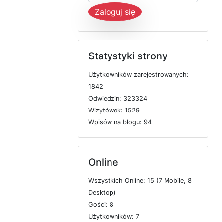
Zaloguj się
Statystyki strony
U
ż
y
t
k
o
w
n
i
k
ó
w
z
a
r
e
j
e
s
t
r
o
w
a
n
y
c
h:
1842
O
d
w
i
e
d
z
i
n: 323324
W
i
z
y
t
ó
w
e
k: 1529
W
p
i
s
ó
w
n
a
b
l
o
g
u: 94
Online
W
s
z
y
s
t
k
i
c
h
O
n
l
i
n
e: 15 (7
M
o
b
i
l
e, 8
D
e
s
k
t
o
p)
G
o
ś
c
i: 8
U
ż
y
t
k
o
w
n
i
k
ó
w: 7