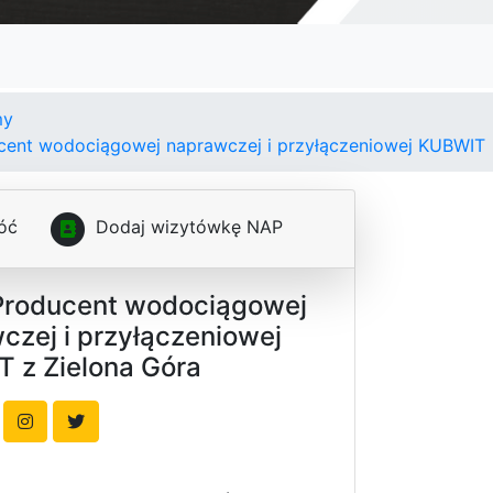
my
cent wodociągowej naprawczej i przyłączeniowej KUBWIT
óć
D
o
d
a
j
w
i
z
y
t
ó
w
k
ę
N
A
P
Producent wodociągowej
czej i przyłączeniowej
 z Zielona Góra