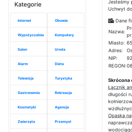
Jesteśmy 
Kategorie
Uchwyt do
Dane fi
Internet
Obuwie
Pr
Nazwa:
pr
Wypożyczalnia
Komputery
Miasto:
65
Salon
Uroda
Adres:
Os
NIP:
92
Alarm
Dieta
REGON:
0
Telewizja
Turystyka
Skrócona 
Łącznik a
Gastronomia
Rekreacja
długości r
kołnierzo
Kosmetyki
Agencja
wzdłużnyc
Opaska na
Zwierzęta
Przemysł
naprawcza 
wodociągo