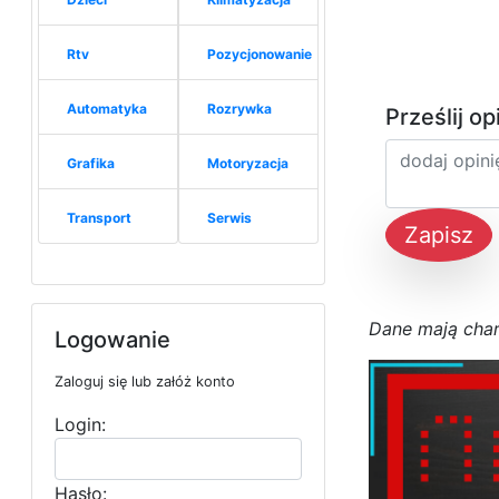
Rtv
Pozycjonowanie
Automatyka
Rozrywka
Prześlij op
Grafika
Motoryzacja
Transport
Serwis
Zapisz
D
a
n
e
m
a
j
ą
c
h
a
Logowanie
Zaloguj się lub załóż konto
Login:
Hasło: