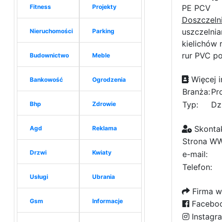
Fitness
Projekty
PE PCV
Doszczeln
uszczelnia
Nieruchomości
Parking
kielichów 
rur PVC p
Budownictwo
Meble
Więcej i
Bankowość
Ogrodzenia
Branża:
Pr
Typ:
Dz
Bhp
Zdrowie
Skontak
Agd
Reklama
Strona W
Drzwi
Kwiaty
e-mail:
Telefon:
Usługi
Ubrania
Firma w
Gsm
Informacje
Facebo
Instagr