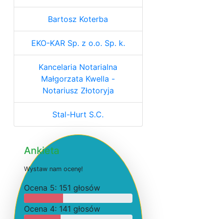
Bartosz Koterba
EKO-KAR Sp. z o.o. Sp. k.
Kancelaria Notarialna
Małgorzata Kwella -
Notariusz Złotoryja
Stal-Hurt S.C.
Ankieta
W
y
s
t
a
w
n
a
m
o
c
e
n
ę
!
O
c
e
n
a 5: 151 głosów
O
c
e
n
a 4: 141 głosów