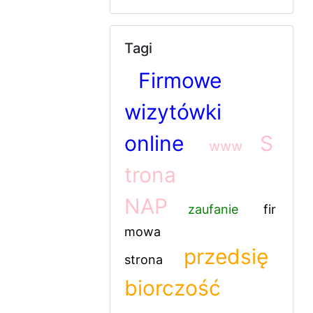
Tagi
Firmowe
wizytówki
online
S
www
trona
NAP
zaufanie
fir
mowa
przedsię
strona
biorczość