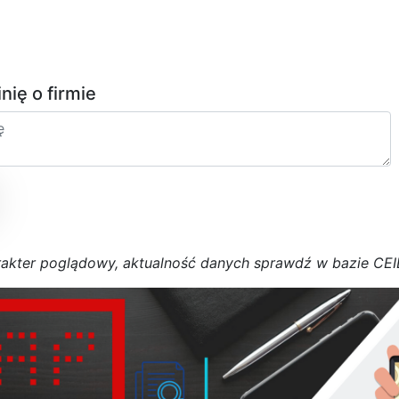
inię o firmie
r
a
k
t
e
r poglądowy,
a
k
t
u
a
l
n
o
ś
ć
d
a
n
y
c
h
s
p
r
a
w
d
ź w bazie CE