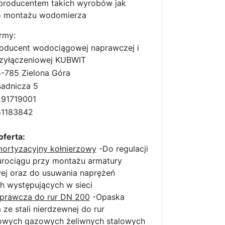
producentem takich wyrobów jak
 montażu wodomierza
rmy:
oducent wodociągowej naprawczej i
zyłączeniowej KUBWIT
-785 Zielona Góra
adnicza 5
91719001
81183842
oferta:
mortyzacyjny kołnierzowy
-Do regulacji
urociągu przy montażu armatury
wej oraz do usuwania naprężeń
h występujących w sieci
prawcza do rur DN 200
-Opaska
ze stali nierdzewnej do rur
wych gazowych żeliwnych stalowych