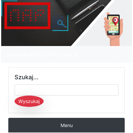
wyszukiwarka-firm.com.pl
Szukaj...
Wyszukaj
Menu