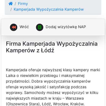
Firmy
Kamperjada Wypożyczalnia Kamperów
Wróć
D
o
d
a
j
w
i
z
y
t
ó
w
k
ę
N
A
P
Firma Kamperjada Wypożyczalnia
Kamperów z Łódź
Kamperjada oferuje najwyższej klasy kampery marki
Laika o niewielkim przebiegu i maksymalnej
przydatności. Dobra wypożyczalnia kamperów
oferuje wysoką jakość i satysfakcję podczas
wyprawy. Samochody możesz wypożyczyć w kilku
największych miastach w kraju – Warszawa
(Olszewnica Stara), Łódź, Wrocław, Kraków.