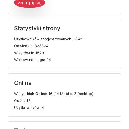
Zaloguj się
Statystyki strony
U
ż
y
t
k
o
w
n
i
k
ó
w
z
a
r
e
j
e
s
t
r
o
w
a
n
y
c
h: 1842
O
d
w
i
e
d
z
i
n: 323324
W
i
z
y
t
ó
w
e
k: 1529
W
p
i
s
ó
w
n
a
b
l
o
g
u: 94
Online
W
s
z
y
s
t
k
i
c
h
O
n
l
i
n
e: 16 (14
M
o
b
i
l
e, 2
D
e
s
k
t
o
p)
G
o
ś
c
i: 12
U
ż
y
t
k
o
w
n
i
k
ó
w: 4