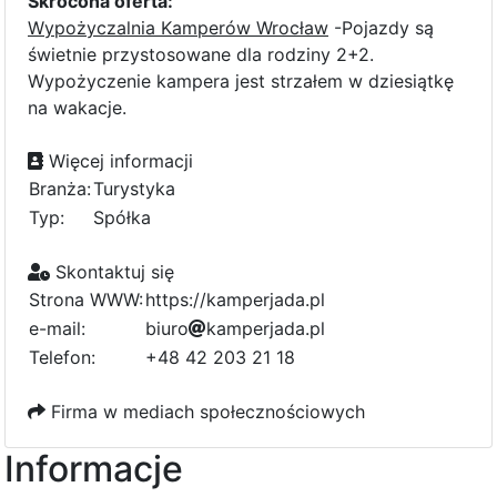
Skrócona oferta:
Wypożyczalnia Kamperów Wrocław
-Pojazdy są
świetnie przystosowane dla rodziny 2+2.
Wypożyczenie kampera jest strzałem w dziesiątkę
na wakacje.
Więcej informacji
Branża:
Turystyka
Typ:
Spółka
Skontaktuj się
Strona WWW:
https://kamperjada.pl
e-mail:
b
i
u
r
o
e
k
7
a
m
p
e
r
j
3
a
4
d
a
e
.
p
d
l
d
a
3
Telefon:
+48 42 203 21 18
7
2
Firma w mediach społecznościowych
Informacje