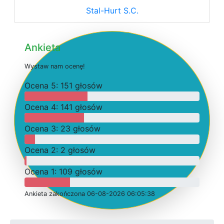
Stal-Hurt S.C.
Ankieta
W
y
s
t
a
w
n
a
m
o
c
e
n
ę
!
O
c
e
n
a 5: 151 głosów
O
c
e
n
a 4: 141 głosów
O
c
e
n
a 3: 23 głosów
O
c
e
n
a 2: 2 głosów
O
c
e
n
a 1: 109 głosów
Ankieta
z
a
k
o
ń
c
z
o
n
a 06-08-2026 06:05:38