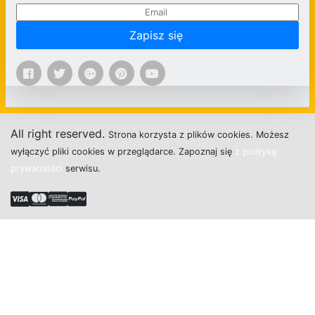
Zapisz się
All right reserved.
Strona
k
o
r
z
y
s
t
a z plików cookies.
M
o
ż
e
s
z
w
y
ł
ą
c
z
y
ć
p
l
i
k
i
c
o
o
k
i
e
s w przeglądarce.
Z
a
p
o
z
n
a
j
s
i
ę
z polityką
prywatności
s
e
r
w
i
s
u.