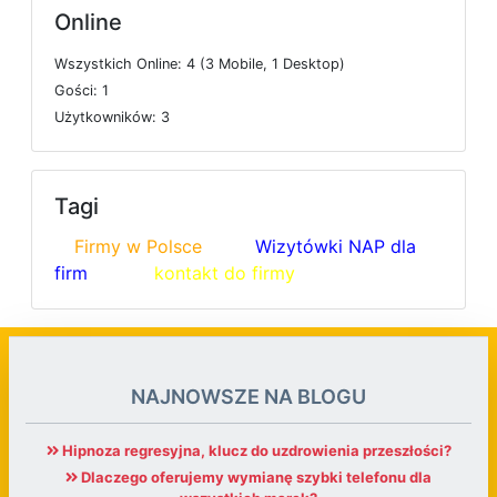
Online
W
s
z
y
s
t
k
i
c
h
O
n
l
i
n
e: 4 (3
M
o
b
i
l
e, 1
D
e
s
k
t
o
p)
G
o
ś
c
i: 1
U
ż
y
t
k
o
w
n
i
k
ó
w: 3
Tagi
Firmy w Polsce
Wizytówki NAP dla
firm
kontakt do firmy
NAJNOWSZE NA BLOGU
Hipnoza regresyjna, klucz do uzdrowienia przeszłości?
Dlaczego oferujemy wymianę szybki telefonu dla