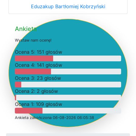
Eduzakup Bartłomiej Kobrzyński
Ankieta
W
y
s
t
a
w
n
a
m
o
c
e
n
ę
!
O
c
e
n
a 5: 151 głosów
O
c
e
n
a 4: 141 głosów
O
c
e
n
a 3: 23 głosów
O
c
e
n
a 2: 2 głosów
O
c
e
n
a 1: 109 głosów
Ankieta
z
a
k
o
ń
c
z
o
n
a 06-08-2026 06:05:38