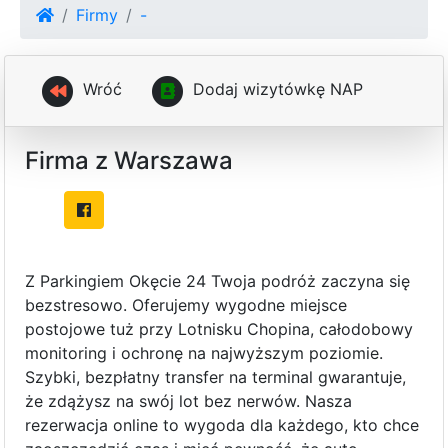
Firmy
-
Wróć
D
o
d
a
j
w
i
z
y
t
ó
w
k
ę
N
A
P
Firma z Warszawa
Z Parkingiem Okęcie 24 Twoja podróż zaczyna się
bezstresowo. Oferujemy wygodne miejsce
postojowe tuż przy Lotnisku Chopina, całodobowy
monitoring i ochronę na najwyższym poziomie.
Szybki, bezpłatny transfer na terminal gwarantuje,
że zdążysz na swój lot bez nerwów. Nasza
rezerwacja online to wygoda dla każdego, kto chce