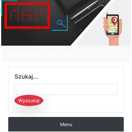
wyszukiwarka-firm.com.pl
Szukaj...
Wyszukaj
Menu