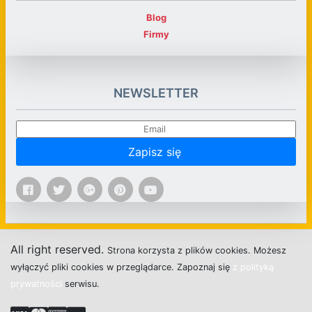
Blog
Firmy
NEWSLETTER
Zapisz się
All right reserved.
Strona
k
o
r
z
y
s
t
a z plików cookies.
M
o
ż
e
s
z
w
y
ł
ą
c
z
y
ć
p
l
i
k
i
c
o
o
k
i
e
s w przeglądarce.
Z
a
p
o
z
n
a
j
s
i
ę
z polityką
prywatności
s
e
r
w
i
s
u.