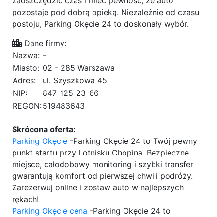
zaoszczędzić czas i mieć pewność, że auto
pozostaje pod dobrą opieką. Niezależnie od czasu
postoju, Parking Okęcie 24 to doskonały wybór.
Dane firmy:
Nazwa:
-
Miasto:
02 - 285 Warszawa
Adres:
ul. Szyszkowa 45
NIP:
847-125-23-66
REGON:
519483643
Skrócona oferta:
Parking Okęcie
-Parking Okęcie 24 to Twój pewny
punkt startu przy Lotnisku Chopina. Bezpieczne
miejsce, całodobowy monitoring i szybki transfer
gwarantują komfort od pierwszej chwili podróży.
Zarezerwuj online i zostaw auto w najlepszych
rękach!
Parking Okęcie cena
-Parking Okęcie 24 to