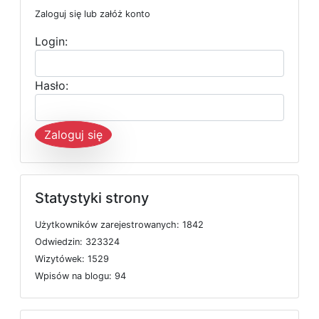
Zaloguj się lub załóż konto
Login:
Hasło:
Zaloguj się
Statystyki strony
U
ż
y
t
k
o
w
n
i
k
ó
w
z
a
r
e
j
e
s
t
r
o
w
a
n
y
c
h: 1842
O
d
w
i
e
d
z
i
n: 323324
W
i
z
y
t
ó
w
e
k: 1529
W
p
i
s
ó
w
n
a
b
l
o
g
u: 94