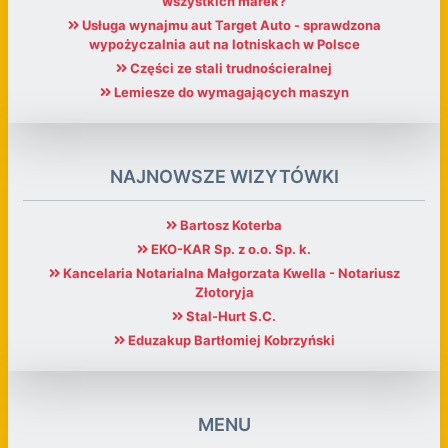
wszystkich marek?
Usługa wynajmu aut Target Auto - sprawdzona
wypożyczalnia aut na lotniskach w Polsce
Części ze stali trudnościeralnej
Lemiesze do wymagających maszyn
NAJNOWSZE WIZYTÓWKI
Bartosz Koterba
EKO-KAR Sp. z o.o. Sp. k.
Kancelaria Notarialna Małgorzata Kwella - Notariusz
Złotoryja
Stal-Hurt S.C.
Eduzakup Bartłomiej Kobrzyński
MENU