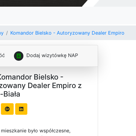
my
Komandor Bielsko - Autoryzowany Dealer Empiro
óć
D
o
d
a
j
w
i
z
y
t
ó
w
k
ę
N
A
P
Komandor Bielsko -
zowany Dealer Empiro z
-Biała
 mieszkanie było współczesne,