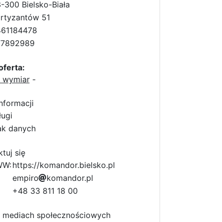
-300 Bielsko-Biała
rtyzantów 51
461184478
77892989
oferta:
a wymiar
-
nformacji
ługi
ak danych
tuj się
WW:
https://komandor.bielsko.pl
e
1
m
7
p
i
5
r
o
e
k
o
m
2
a
n
d
7
o
r
.
p
l
6
2
7
+48 33 811 18 00
1
 mediach społecznościowych