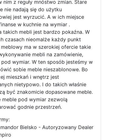
w nim z reguły mnóstwo zmian. Stare
ie nie nadają się do użytku
owiej jest wyrzucić. A w ich miejsce
inanse w kuchnie na wymiar .
 takich mebli jest bardzo pokaźna. W
ch czasach nieomalże każdy punkt
meblowy ma w szerokiej ofercie takie
 wykonywanie mebli na zamówienie,
e pod wymiar. W ten sposób jesteśmy w
mówić sobie meble nieszablonowe. Bo
ej mieszkań i wnętrz jest
nych nietypowo. I do takich właśnie
zą być znakomicie dopasowane meble.
ie meble pod wymiar zezwolą
rować godnie przestrzeń.
rmy:
mandor Bielsko - Autoryzowany Dealer
piro