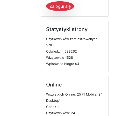
Zaloguj się
Statystyki strony
U
ż
y
t
k
o
w
n
i
k
ó
w
z
a
r
e
j
e
s
t
r
o
w
a
n
y
c
h:
578
O
d
w
i
e
d
z
i
n: 538262
W
i
z
y
t
ó
w
e
k: 1528
W
p
i
s
ó
w
n
a
b
l
o
g
u: 94
Online
W
s
z
y
s
t
k
i
c
h
O
n
l
i
n
e: 25 (1
M
o
b
i
l
e, 24
D
e
s
k
t
o
p)
G
o
ś
c
i: 1
U
ż
y
t
k
o
w
n
i
k
ó
w: 24