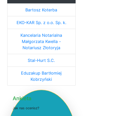
Bartosz Koterba
EKO-KAR Sp. z o.o. Sp. k.
Kancelaria Notarialna
Małgorzata Kwella -
Notariusz Złotoryja
Stal-Hurt S.C.
Eduzakup Bartłomiej
Kobrzyński
Ankieta
J
a
k
n
a
s
o
c
e
n
i
s
z
?