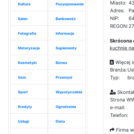
Miasto:
43
Kultura
Pozycjonowanie
Adres:
Pa
NIP:
6
Salon
Bankowość
REGON:
2
Fotografia
Informacje
Skrócona 
kuchnie n
Motoryzacja
Suplementy
Więcej i
Kosmetyki
Biznes
Branża:
Us
Typ:
br
Gsm
Przemysł
Skontak
Sport
Wypożyczalnia
Strona W
Kredyty
Ogrodzenia
e-mail:
Telefon:
Usługi
Dieta
Firma w