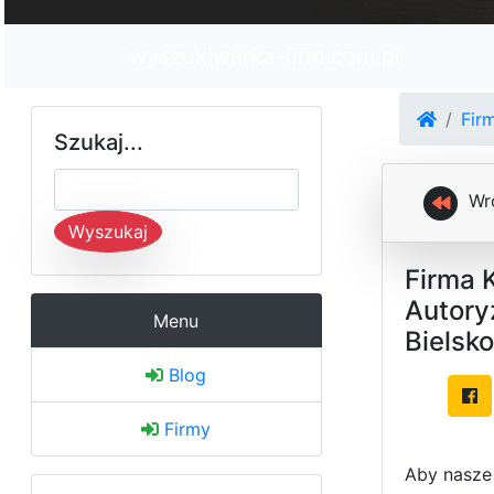
wyszukiwarka-firm.com.pl
Fir
Szukaj...
Wr
Wyszukaj
Firma 
Autory
Menu
Bielsko
Blog
Firmy
Aby nasze