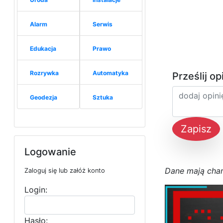
Alarm
Serwis
Edukacja
Prawo
Rozrywka
Automatyka
Prześlij op
Geodezja
Sztuka
Zapisz
Logowanie
D
a
n
e
m
a
j
ą
c
h
a
Zaloguj się lub załóż konto
Login:
Hasło: