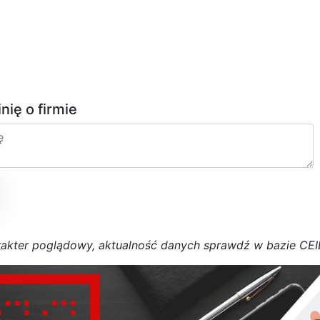
inię o firmie
r
a
k
t
e
r poglądowy,
a
k
t
u
a
l
n
o
ś
ć
d
a
n
y
c
h
s
p
r
a
w
d
ź w bazie CE