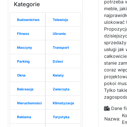
potrzeba 
Kategorie
meble, jak
najprawidł
Budownictwo
Telewizja
ulokować f
Propozycja
Fitness
Ubrania
dzisiejszy
sprzedaży 
Maszyny
Transport
usługi jak
całkowici
Parking
Dzieci
stanie za
coraz więc
Okna
Kwiaty
projektowa
pokoi mus
Rekreacja
Zwierzęta
Tylko tak
zagospoda
Nieruchomości
Klimatyzacja
Dane fi
Ko
Reklama
Turystyka
Nazwa:
Em