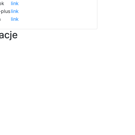
ok
link
plus
link
n
link
acje