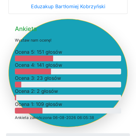
Eduzakup Bartłomiej Kobrzyński
Ankieta
W
y
s
t
a
w
n
a
m
o
c
e
n
ę
!
O
c
e
n
a 5: 151 głosów
O
c
e
n
a 4: 141 głosów
O
c
e
n
a 3: 23 głosów
O
c
e
n
a 2: 2 głosów
O
c
e
n
a 1: 109 głosów
Ankieta
z
a
k
o
ń
c
z
o
n
a 06-08-2026 06:05:38