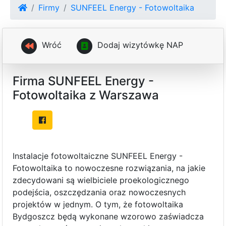
Firmy
SUNFEEL Energy - Fotowoltaika
Wróć
D
o
d
a
j
w
i
z
y
t
ó
w
k
ę
N
A
P
Firma SUNFEEL Energy -
Fotowoltaika z Warszawa
Instalacje fotowoltaiczne SUNFEEL Energy -
Fotowoltaika to nowoczesne rozwiązania, na jakie
zdecydowani są wielbiciele proekologicznego
podejścia, oszczędzania oraz nowoczesnych
projektów w jednym. O tym, że fotowoltaika
Bydgoszcz będą wykonane wzorowo zaświadcza