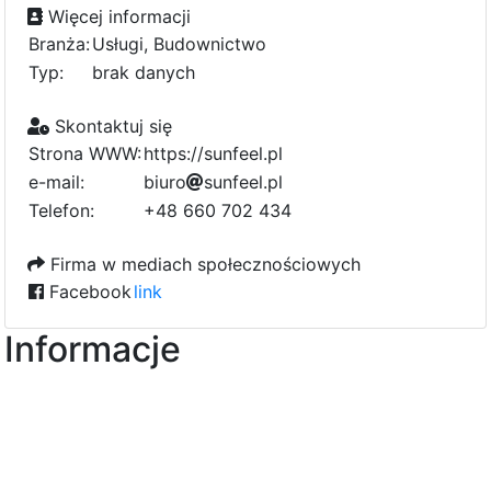
Więcej informacji
Branża:
Usługi, Budownictwo
Typ:
brak danych
Skontaktuj się
Strona WWW:
https://sunfeel.pl
e-mail:
1
b
c
i
u
a
r
o
5
s
u
n
f
e
8
e
l
.
p
l
5
5
3
1
Telefon:
+48 660 702 434
6
Firma w mediach społecznościowych
Facebook
link
Informacje