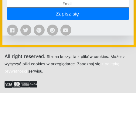
Zapisz się
All right reserved.
Strona
k
o
r
z
y
s
t
a z plików cookies.
M
o
ż
e
s
z
w
y
ł
ą
c
z
y
ć
p
l
i
k
i
c
o
o
k
i
e
s w przeglądarce.
Z
a
p
o
z
n
a
j
s
i
ę
z polityką
prywatności
s
e
r
w
i
s
u.