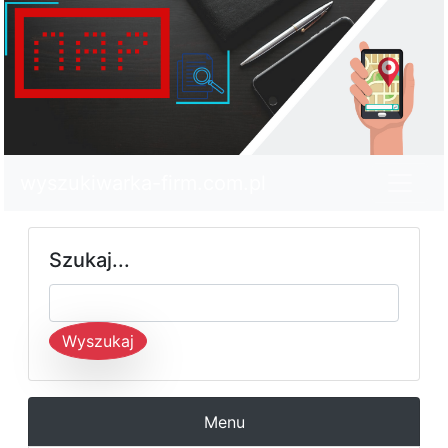
wyszukiwarka-firm.com.pl
Szukaj...
Wyszukaj
Menu