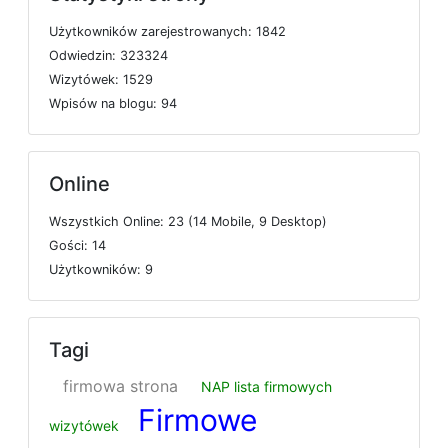
U
ż
y
t
k
o
w
n
i
k
ó
w
z
a
r
e
j
e
s
t
r
o
w
a
n
y
c
h: 1842
O
d
w
i
e
d
z
i
n: 323324
W
i
z
y
t
ó
w
e
k: 1529
W
p
i
s
ó
w
n
a
b
l
o
g
u: 94
Online
W
s
z
y
s
t
k
i
c
h
O
n
l
i
n
e: 23 (14
M
o
b
i
l
e, 9
D
e
s
k
t
o
p)
G
o
ś
c
i: 14
U
ż
y
t
k
o
w
n
i
k
ó
w: 9
Tagi
firmowa strona
NAP lista firmowych
Firmowe
wizytówek