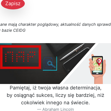
Zapisz
D
a
n
e
m
a
j
ą
c
h
a
r
a
k
t
e
r poglądowy,
a
k
t
u
a
l
n
o
ś
ć
d
a
n
y
c
h
s
p
r
a
w
d
 bazie CEIDG
Pamiętaj, iż twoja własna determinacja,
by osiągnąć sukces, liczy się bardziej, niż
cokolwiek innego na świecie.
Abraham Lincoln