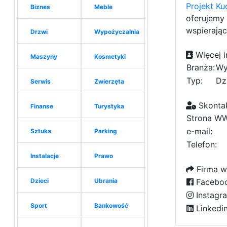
Projekt Ku
Biznes
Meble
oferujemy 
wspierając
Drzwi
Wypożyczalnia
Więcej i
Maszyny
Kosmetyki
Branża:
Wy
Typ:
Dz
Serwis
Zwierzęta
Skontak
Finanse
Turystyka
Strona W
e-mail:
Sztuka
Parking
Telefon:
Instalacje
Prawo
Firma w
Dzieci
Ubrania
Facebo
Instagr
Sport
Bankowość
Linkedi