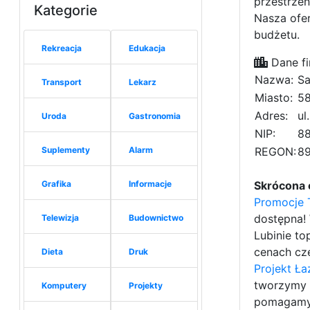
przestrzeń
Kategorie
Nasza ofe
budżetu.
Rekreacja
Edukacja
Dane fi
Nazwa:
Sa
Transport
Lekarz
Miasto:
58
Adres:
ul
Uroda
Gastronomia
NIP:
8
Suplementy
Alarm
REGON:
8
Grafika
Informacje
Skrócona 
Promocje 
dostępna! 
Telewizja
Budownictwo
Lubinie t
cenach cze
Dieta
Druk
Projekt Ła
tworzymy p
Komputery
Projekty
pomagamy 