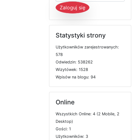
Zaloguj się
Statystyki strony
U
ż
y
t
k
o
w
n
i
k
ó
w
z
a
r
e
j
e
s
t
r
o
w
a
n
y
c
h:
578
O
d
w
i
e
d
z
i
n: 538262
W
i
z
y
t
ó
w
e
k: 1528
W
p
i
s
ó
w
n
a
b
l
o
g
u: 94
Online
W
s
z
y
s
t
k
i
c
h
O
n
l
i
n
e: 4 (2
M
o
b
i
l
e, 2
D
e
s
k
t
o
p)
G
o
ś
c
i: 1
U
ż
y
t
k
o
w
n
i
k
ó
w: 3