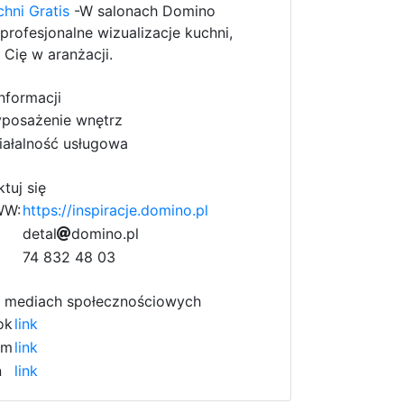
chni Gratis
-W salonach Domino
profesjonalne wizualizacje kuchni,
 Cię w aranżacji.
nformacji
posażenie wnętrz
iałalność usługowa
tuj się
WW:
https://inspiracje.domino.pl
2
d
e
t
a
a
l
b
d
o
m
i
n
o
5
.
p
l
1
f
a
74 832 48 03
2
 mediach społecznościowych
ok
link
am
link
n
link