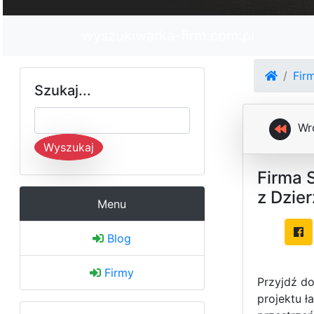
wyszukiwarka-firm.com.pl
Fir
Szukaj...
Wr
Wyszukaj
Firma 
z Dzie
Menu
Blog
Firmy
Przyjdź d
projektu ł