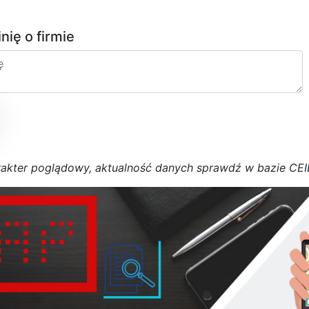
inię o firmie
r
a
k
t
e
r poglądowy,
a
k
t
u
a
l
n
o
ś
ć
d
a
n
y
c
h
s
p
r
a
w
d
ź w bazie CE