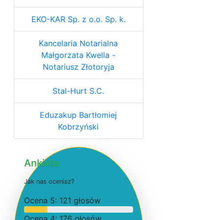
EKO-KAR Sp. z o.o. Sp. k.
Kancelaria Notarialna
Małgorzata Kwella -
Notariusz Złotoryja
Stal-Hurt S.C.
Eduzakup Bartłomiej
Kobrzyński
Ankieta
J
a
k
n
a
s
o
c
e
n
i
s
z
?
O
c
e
n
a 5: 121 głosów
O
c
e
n
a 4: 176 głosów