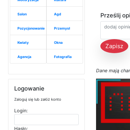
Salon
Agd
Prześlij op
Pozycjonowanie
Przemysł
Kwiaty
Okna
Zapisz
Agencja
Fotografia
D
a
n
e
m
a
j
ą
c
h
a
Logowanie
Zaloguj się lub załóż konto
Login:
Hasło: