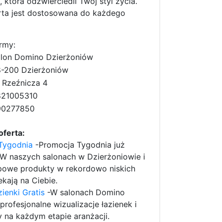
, która odzwierciedli Twój styl życia.
rta jest dostosowana do każdego
rmy:
lon Domino Dzierżoniów
-200 Dzierżoniów
. Rzeźnicza 4
821005310
90277850
oferta:
Tygodnia
-Promocja Tygodnia już
W naszych salonach w Dzierżoniowie i
opowe produkty w rekordowo niskich
kają na Ciebie.
zienki Gratis
-W salonach Domino
rofesjonalne wizualizacje łazienek i
na każdym etapie aranżacji.