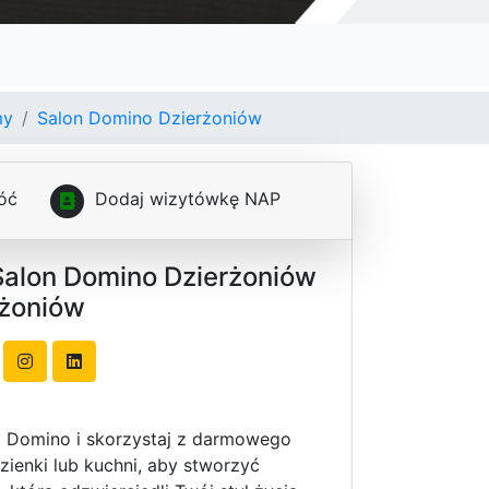
my
Salon Domino Dzierżoniów
óć
D
o
d
a
j
w
i
z
y
t
ó
w
k
ę
N
A
P
Salon Domino Dzierżoniów
rżoniów
o Domino i skorzystaj z darmowego
azienki lub kuchni, aby stworzyć